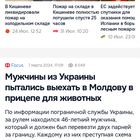
В Кишиневе
Пожар на складе в
ЕС задействует с
ликвидировали
Кишиневе полностью
спутники для
пожар на
потушили спустя 25
оказания помощи
холодильном складе
часов
Испании в борьбе
лесным пожаром
24 Июл. 12:52
31 Июл. 10:20
10 Июл. 23:06
Focus
7 марта 2024, 17:09
8 049
Мужчины из Украины
пытались выехать в Молдову в
прицепе для животных
По информации пограничной службы Украины,
за рулем находился 46-летний мужчина,
который и должен был перевезти двух парней
за границу. Каждому из них преступная схема