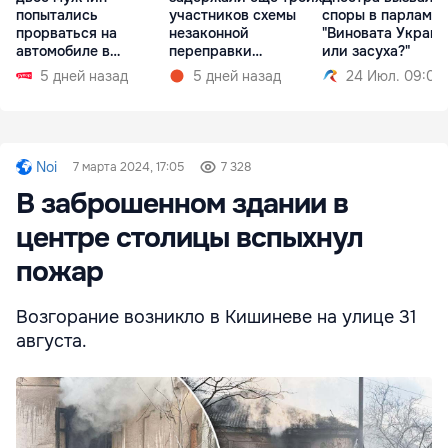
попытались
участников схемы
споры в парламен
прорваться на
незаконной
"Виновата Украин
автомобиле в
переправки
или засуха?"
Молдову
украинцев в ЕС
5 дней назад
5 дней назад
24 Июл. 09:07
Noi
7 марта 2024, 17:05
7 328
В заброшенном здании в
центре столицы вспыхнул
пожар
Возгорание возникло в Кишиневе на улице 31
августа.