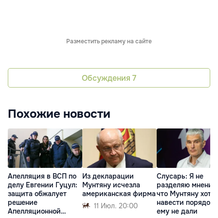
Разместить рекламу на сайте
Обсуждения
7
Похожие новости
Апелляция в ВСП по
Из декларации
Слусарь: Я не
делу Евгении Гуцул:
Мунтяну исчезла
разделяю мнения
защита обжалует
американская фирма
что Мунтяну хоте
решение
навести порядок,
11 Июл. 20:00
Апелляционной
ему не дали