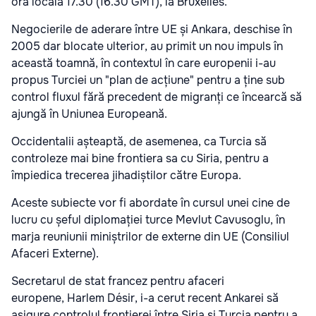
ora locală 17.30 (16.30 GMT), la Bruxelles.
Negocierile de aderare între UE și Ankara, deschise în
2005 dar blocate ulterior, au primit un nou impuls în
această toamnă, în contextul în care europenii i-au
propus Turciei un "plan de acțiune" pentru a ține sub
control fluxul fără precedent de migranți ce încearcă să
ajungă în Uniunea Europeană.
Occidentalii așteaptă, de asemenea, ca Turcia să
controleze mai bine frontiera sa cu Siria, pentru a
împiedica trecerea jihadiștilor către Europa.
Aceste subiecte vor fi abordate în cursul unei cine de
lucru cu șeful diplomației turce Mevlut Cavusoglu, în
marja reuniunii miniștrilor de externe din UE (Consiliul
Afaceri Externe).
Secretarul de stat francez pentru afaceri
europene, Harlem Désir, i-a cerut recent Ankarei să
asigure controlul frontierei între Siria și Turcia pentru a