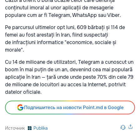
Cazul a oferit o bună ocazie celor care denunță
conținutul imoral al unor aplicații de mesagerie
populare cum ar fi Telegram, WhatsApp sau Viber.
Pe parcursul ultimelor opt luni, 609 bărbați și 114 de
femei au fost arestați în Iran, fiind suspectați
de infracțiuni informatice "economice, sociale și
morale".
Cu 14 de milioane de utilizatori, Telegram a cunoscut un
boom în mai puțin de un an, devenind cea mai populară
aplicație în Iran — țară unde unde peste 70% din cele 79
de milioane de locuitori au acces la Internet, potrivit
datelor oficiale.
Подпишитесь на новости Point.md в Google
Источник
Publika