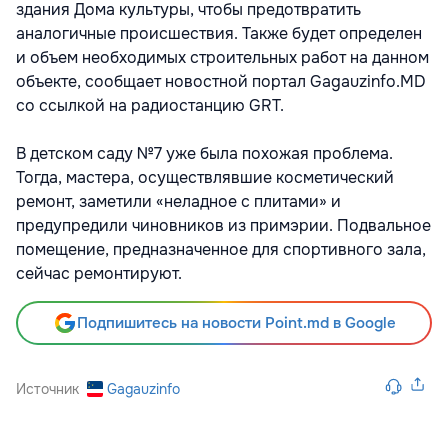
здания Дома культуры, чтобы предотвратить
аналогичные происшествия. Также будет определен
и объем необходимых строительных работ на данном
объекте, сообщает новостной портал Gagauzinfo.MD
со ссылкой на радиостанцию GRT.
В детском саду №7 уже была похожая проблема.
Тогда, мастера, осуществлявшие косметический
ремонт, заметили «неладное с плитами» и
предупредили чиновников из примэрии. Подвальное
помещение, предназначенное для спортивного зала,
сейчас ремонтируют.
Подпишитесь на новости Point.md в Google
Источник
Gagauzinfo