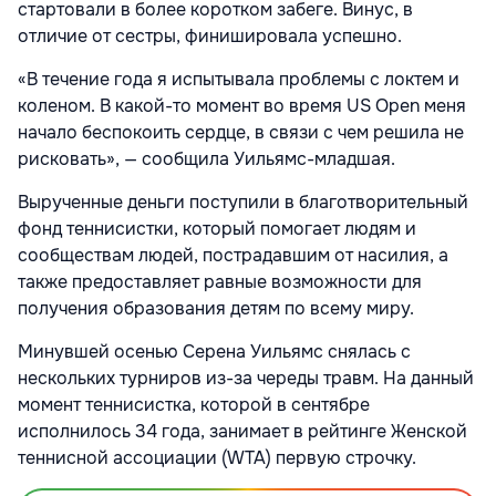
стартовали в более коротком забеге. Винус, в
отличие от сестры, финишировала успешно.
«В течение года я испытывала проблемы с локтем и
коленом. В какой-то момент во время US Open меня
начало беспокоить сердце, в связи с чем решила не
рисковать», — сообщила Уильямс-младшая.
Вырученные деньги поступили в благотворительный
фонд теннисистки, который помогает людям и
сообществам людей, пострадавшим от насилия, а
также предоставляет равные возможности для
получения образования детям по всему миру.
Минувшей осенью Серена Уильямс снялась с
нескольких турниров из-за череды травм. На данный
момент теннисистка, которой в сентябре
исполнилось 34 года, занимает в рейтинге Женской
теннисной ассоциации (WTA) первую строчку.