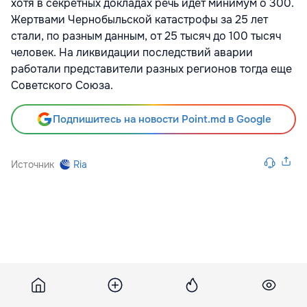
хотя в секретных докладах речь идет минимум о 300.
Жертвами Чернобыльской катастрофы за 25 лет
стали, по разным данным, от 25 тысяч до 100 тысяч
человек. На ликвидации последствий аварии
работали представители разных регионов тогда еще
Советского Союза.
Подпишитесь на новости Point.md в Google
Источник
Ria