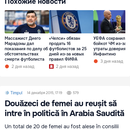
Похожие новости
Массажист Диего
«Челси» обязан
УЕФА сохранил
Марадоны дал
продать 16
бойкот ЧМ из-за
показания по делу об
футболистов за 25
утраты доверия к
обстоятельствах
дней из-за новых
Инфантино
смерти футболиста
правил ФИФА
3 дня назад
2 дня назад
2 дня назад
Timpul
14 декабря 2015, 17:19
579
Douăzeci de femei au reușit să
intre în politică în Arabia Saudită
Un total de 20 de femei au fost alese în consilii