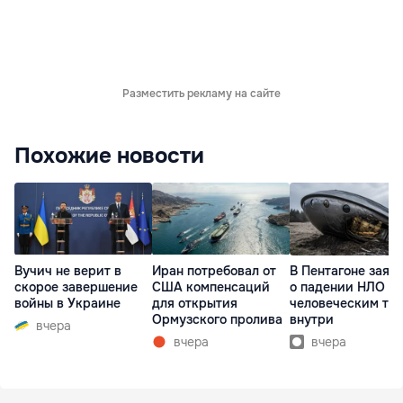
Разместить рекламу на сайте
Похожие новости
Вучич не верит в
Иран потребовал от
В Пентагоне заяв
скорое завершение
США компенсаций
о падении НЛО с
войны в Украине
для открытия
человеческим те
Ормузского пролива
внутри
вчера
вчера
вчера