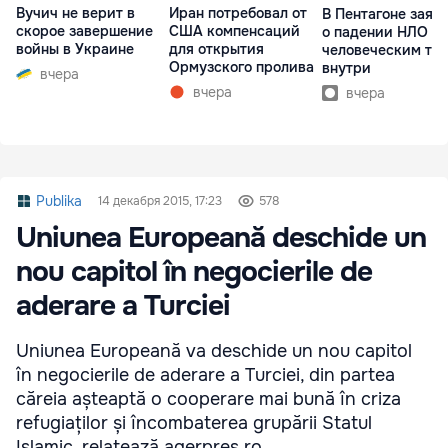
Вучич не верит в
Иран потребовал от
В Пентагоне заяв
скорое завершение
США компенсаций
о падении НЛО с
войны в Украине
для открытия
человеческим те
Ормузского пролива
внутри
вчера
вчера
вчера
Publika
14 декабря 2015, 17:23
578
Uniunea Europeană deschide un
nou capitol în negocierile de
aderare a Turciei
Uniunea Europeană va deschide un nou capitol
în negocierile de aderare a Turciei, din partea
căreia așteaptă o cooperare mai bună în criza
refugiaților și încombaterea grupării Statul
Islamic, relatează agerpres.ro.