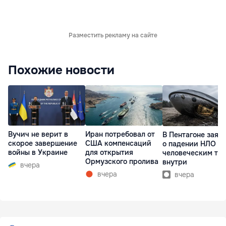
Разместить рекламу на сайте
Похожие новости
Вучич не верит в
Иран потребовал от
В Пентагоне заяв
скорое завершение
США компенсаций
о падении НЛО с
войны в Украине
для открытия
человеческим те
Ормузского пролива
внутри
вчера
вчера
вчера