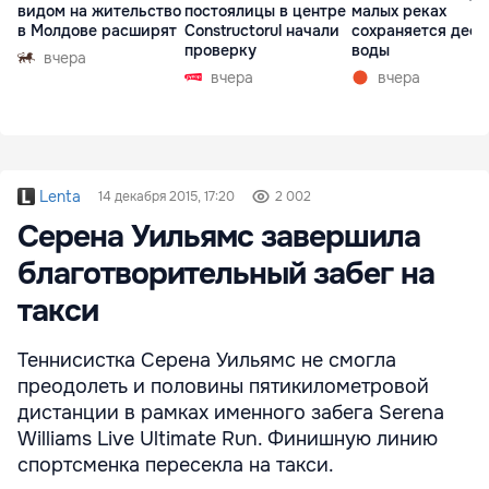
видом на жительство
постоялицы в центре
малых реках
в Молдове расширят
Constructorul начали
сохраняется деф
проверку
воды
вчера
вчера
вчера
Lenta
14 декабря 2015, 17:20
2 002
Серена Уильямс завершила
благотворительный забег на
такси
Теннисистка Серена Уильямс не смогла
преодолеть и половины пятикилометровой
дистанции в рамках именного забега Serena
Williams Live Ultimate Run. Финишную линию
спортсменка пересекла на такси.