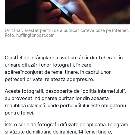
Un tânăr, arestat pentru că a publicat câteva poze pe Internet.
Foto: huffingtonpost.com
O astfel de întâmplare a avut un tânăr din Teheran, în
urmare difuzării unor fotografii, în care
apăreaînconjurat de femei tinere, în cadrul unor
petreceri private, relatează agerpres.ro.
Aceste fotografii, descoperite de "poliția Internetului",
au provocat indignarea puritanilor din această
republică islamică, unde portul vălului este obligatoriu
pentru femei.
Într-o serie de fotografii difuzate pe aplicația Telegram
și văzute de milioane de iranieni, 14 femei tinere,