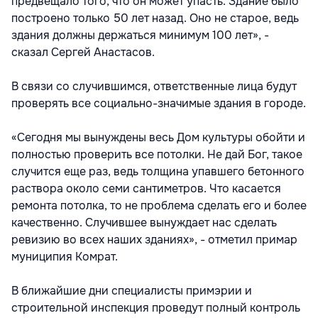
предвещало того, что он может упасть. Здание было
построено только 50 лет назад. Оно не старое, ведь
здания должны держаться минимум 100 лет», -
сказал Сергей Анастасов.
В связи со случившимся, ответственные лица будут
проверять все социально-значимые здания в городе.
«Сегодня мы вынуждены весь Дом культуры обойти и
полностью проверить все потолки. Не дай Бог, такое
случится еще раз, ведь толщина упавшего бетонного
раствора около семи сантиметров. Что касается
ремонта потолка, то не проблема сделать его и более
качественно. Случившее вынуждает нас сделать
ревизию во всех наших зданиях», - отметил примар
муниципия Комрат.
В ближайшие дни специалисты примэрии и
строительной инспекция проведут полный контроль