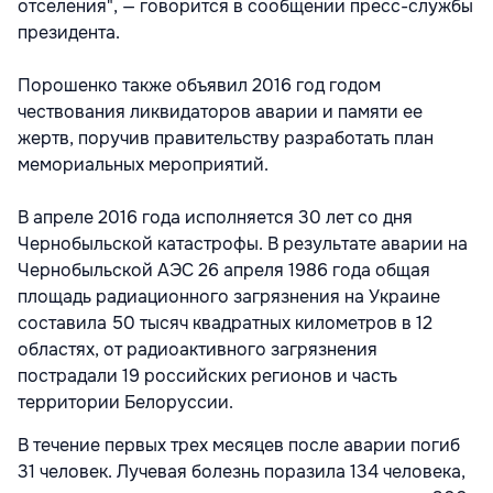
отселения", — говорится в сообщении пресс-службы
президента.
Порошенко также объявил 2016 год годом
чествования ликвидаторов аварии и памяти ее
жертв, поручив правительству разработать план
мемориальных мероприятий.
В апреле 2016 года исполняется 30 лет со дня
Чернобыльской катастрофы. В результате аварии на
Чернобыльской АЭС 26 апреля 1986 года общая
площадь радиационного загрязнения на Украине
составила 50 тысяч квадратных километров в 12
областях, от радиоактивного загрязнения
пострадали 19 российских регионов и часть
территории Белоруссии.
В течение первых трех месяцев после аварии погиб
31 человек. Лучевая болезнь поразила 134 человека,