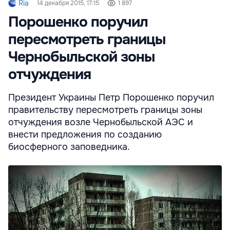
Ria
14 декабря 2015, 17:15
1 897
Порошенко поручил
пересмотреть границы
Чернобыльской зоны
отчуждения
Президент Украины Петр Порошенко поручил
правительству пересмотреть границы зоны
отчуждения возле Чернобыльской АЭС и
внести предложения по созданию
биосферного заповедника.