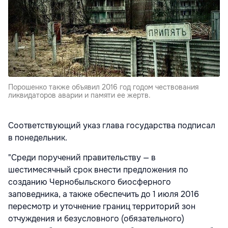
Порошенко также объявил 2016 год годом чествования
ликвидаторов аварии и памяти ее жертв.
Соответствующий указ глава государства подписал
в понедельник.
"Среди поручений правительству — в
шестимесячный срок внести предложения по
созданию Чернобыльского биосферного
заповедника, а также обеспечить до 1 июля 2016
пересмотр и уточнение границ территорий зон
отчуждения и безусловного (обязательного)