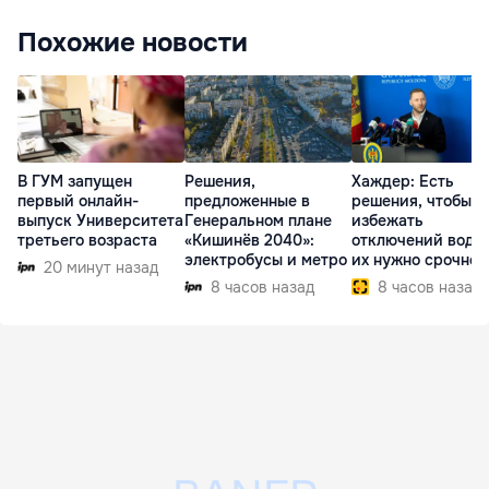
Похожие новости
В ГУМ запущен
Решения,
Хаждер: Есть
первый онлайн-
предложенные в
решения, чтобы
выпуск Университета
Генеральном плане
избежать
третьего возраста
«Кишинёв 2040»:
отключений воды,
электробусы и метро
их нужно срочно
20 минут назад
внедрить
8 часов назад
8 часов назад