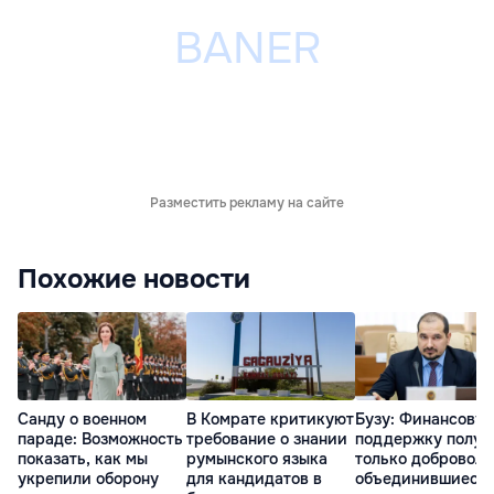
Разместить рекламу на сайте
Похожие новости
Санду о военном
В Комрате критикуют
Бузу: Финансову
параде: Возможность
требование о знании
поддержку получ
показать, как мы
румынского языка
только доброволь
укрепили оборону
для кандидатов в
объединившиеся