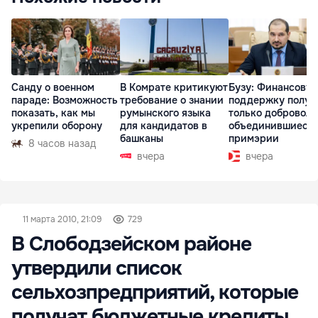
Санду о военном
В Комрате критикуют
Бузу: Финансову
параде: Возможность
требование о знании
поддержку получ
показать, как мы
румынского языка
только доброволь
укрепили оборону
для кандидатов в
объединившиеся
башканы
примэрии
8 часов назад
вчера
вчера
11 марта 2010, 21:09
729
В Слободзейском районе
утвердили список
сельхозпредприятий, которые
получат бюджетные кредиты