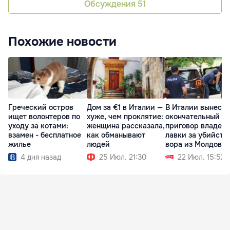
Обсуждения
51
Похожие новости
Греческий остров
Дом за €1 в Италии —
В Италии вынесл
ищет волонтеров по
хуже, чем проклятие:
окончательный
уходу за котами:
женщина рассказала,
приговор владел
взамен - бесплатное
как обманывают
лавки за убийств
жилье
людей
вора из Молдовы
4 дня назад
25 Июл. 21:30
22 Июл. 15:52