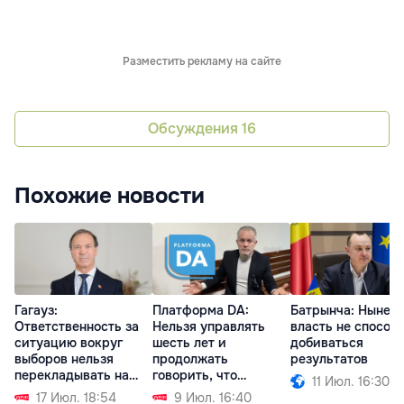
Разместить рекламу на сайте
Обсуждения
16
Похожие новости
Гагауз:
Платформа DA:
Батрынча: Нынеш
Ответственность за
Нельзя управлять
власть не способ
ситуацию вокруг
шесть лет и
добиваться
выборов нельзя
продолжать
результатов
перекладывать на
говорить, что
11 Июл. 16:30
автономию
виноват Плахотнюк
17 Июл. 18:54
9 Июл. 16:40