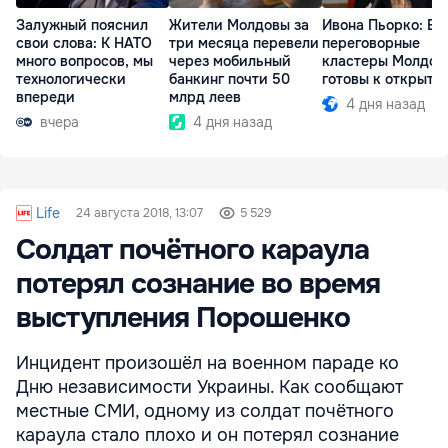
Залужный пояснил
Жители Молдовы за
Ивона Пьорко: Вс
свои слова: К НАТО
три месяца перевели
переговорные
много вопросов, мы
через мобильный
кластеры Молдов
технологически
банкинг почти 50
готовы к открыти
впереди
млрд леев
4 дня назад
вчера
4 дня назад
Life
24 августа 2018, 13:07
5 529
Солдат почётного караула
потерял сознание во время
выступления Порошенко
Инцидент произошёл на военном параде ко
Дню независимости Украины. Как сообщают
местные СМИ, одному из солдат почётного
караула стало плохо и он потерял сознание