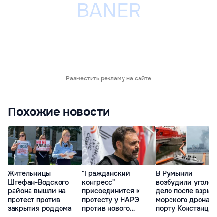
Разместить рекламу на сайте
Похожие новости
Жительницы
"Гражданский
В Румынии
Штефан-Водского
конгресс"
возбудили уголов
района вышли на
присоединится к
дело после взрыв
протест против
протесту у НАРЭ
морского дрона в
закрытия роддома
против нового
порту Констанцы