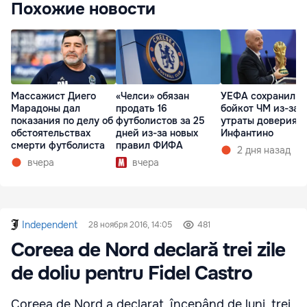
Похожие новости
Массажист Диего
«Челси» обязан
УЕФА сохранил
Марадоны дал
продать 16
бойкот ЧМ из-за
показания по делу об
футболистов за 25
утраты доверия к
обстоятельствах
дней из-за новых
Инфантино
смерти футболиста
правил ФИФА
2 дня назад
вчера
вчера
Independent
28 ноября 2016, 14:05
481
Coreea de Nord declară trei zile
de doliu pentru Fidel Castro
Coreea de Nord a declarat, începând de luni, trei