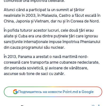
comuniste una împotriva celeilalte.
Atunci când a participat la un summit al țărilor
nealiniate în 2003, în Malaezia, Castro a făcut escală în
China, Japonia și Vietnam, dar nu și în Coreea de Nord.
În pofida tuturor acestor lucruri, cele două țări erau
aliate și Cuba era una dintre puținele țări care ignorau
sancțiunile internaționale impuse împotriva Phenianului
din cauza programului său nuclear.
În 2013, Panama a arestat o navă maritimă nord-
coreeană care transporta arme cubaneze nedeclarate,
din perioada sovietică, și avioane de vânătoare,
ascunse sub tone de saci cu zahăr.
Подпишитесь на новости Point.md в Google