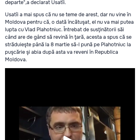
departe",a declarat Usatîi.
Usatîi a mai spus că nu se teme de arest, dar nu vine în
Moldova pentru că, o dată încătuşat, el nu va mai putea
lupta cu Vlad Plahotniuc. Întrebat de susţinătorii săi
când are de gând să revină în ţară, acesta a spus că se
străduieşte până la 8 martie să-l pună pe Plahotniuc la
puşcărie şi abia după asta va reveni în Republica
Moldova.