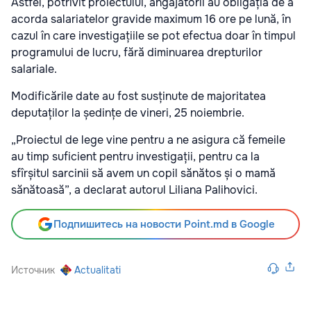
Astfel, potrivit proiectului, angajatorii au obligația de a
acorda salariatelor gravide maximum 16 ore pe lună, în
cazul în care investigațiile se pot efectua doar în timpul
programului de lucru, fără diminuarea drepturilor
salariale.
Modificările date au fost susținute de majoritatea
deputaților la ședințe de vineri, 25 noiembrie.
„Proiectul de lege vine pentru a ne asigura că femeile
au timp suficient pentru investigații, pentru ca la
sfîrșitul sarcinii să avem un copil sănătos și o mamă
sănătoasă”, a declarat autorul Liliana Palihovici.
Подпишитесь на новости Point.md в Google
Источник
Actualitati