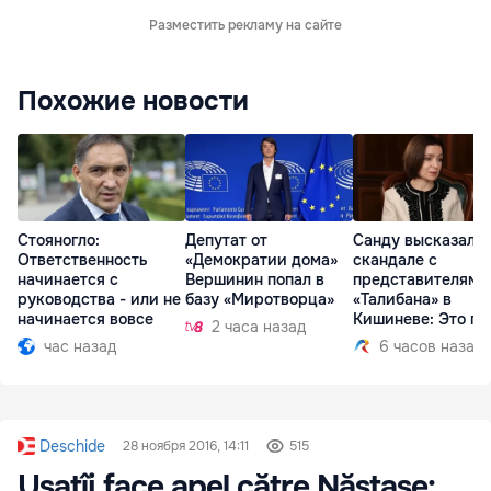
Разместить рекламу на сайте
Похожие новости
Стояногло:
Депутат от
Санду высказалас
Ответственность
«Демократии дома»
скандале с
начинается с
Вершинин попал в
представителями
руководства - или не
базу «Миротворца»
«Талибана» в
начинается вовсе
Кишиневе: Это по
2 часа назад
час назад
6 часов назад
Deschide
28 ноября 2016, 14:11
515
Usatîi face apel către Năstase: