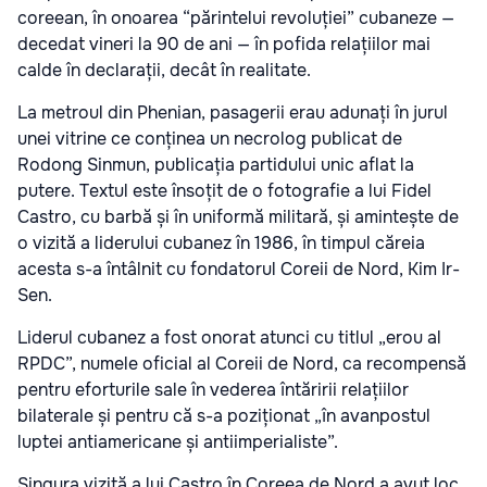
coreean, în onoarea “părintelui revoluției” cubaneze —
decedat vineri la 90 de ani — în pofida relațiilor mai
calde în declarații, decât în realitate.
La metroul din Phenian, pasagerii erau adunați în jurul
unei vitrine ce conținea un necrolog publicat de
Rodong Sinmun, publicația partidului unic aflat la
putere. Textul este însoțit de o fotografie a lui Fidel
Castro, cu barbă și în uniformă militară, și amintește de
o vizită a liderului cubanez în 1986, în timpul căreia
acesta s-a întâlnit cu fondatorul Coreii de Nord, Kim Ir-
Sen.
Liderul cubanez a fost onorat atunci cu titlul „erou al
RPDC”, numele oficial al Coreii de Nord, ca recompensă
pentru eforturile sale în vederea întăririi relațiilor
bilaterale și pentru că s-a poziționat „în avanpostul
luptei antiamericane și antiimperialiste”.
Singura vizită a lui Castro în Coreea de Nord a avut loc