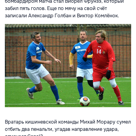
бомбардиром матча стал Виорел Фрунзэ, который
забил пять голов. Еще по мячу на свой счёт
записали Александр Голбан и Виктор Комлёнок.
Вратарь кишиневской команды Михай Морару сумел
отбить два пенальти, угадав направление удара,