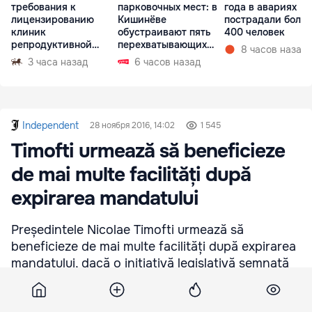
требования к
парковочных мест: в
года в авариях
лицензированию
Кишинёве
пострадали более
клиник
обустраивают пять
400 человек
репродуктивной
перехватывающих
8 часов назад
медицины
парковок
3 часа назад
6 часов назад
Independent
28 ноября 2016, 14:02
1 545
Timofti urmează să beneficieze
de mai multe facilități după
expirarea mandatului
Președintele Nicolae Timofti urmează să
beneficieze de mai multe facilități după expirarea
mandatului, dacă o inițiativă legislativă semnată
inclusiv de spicherul Andrian Candu se va bucura
de susținere în Parlament.