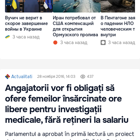
Вучич не верит в
Иран потребовал от
В Пентагоне заяв
скорое завершение
США компенсаций
о падении НЛО с
войны в Украине
для открытия
человеческим те
Ормузского пролива
внутри
3 часа назад
3 часа назад
3 часа назад
Actualitati
28 ноября 2016, 14:03
437
Angajatorii vor fi obligați să
ofere femeilor însărcinate ore
libere pentru investigații
medicale, fără rețineri la salariu
Parlamentul a aprobat în primă lectură un proiect