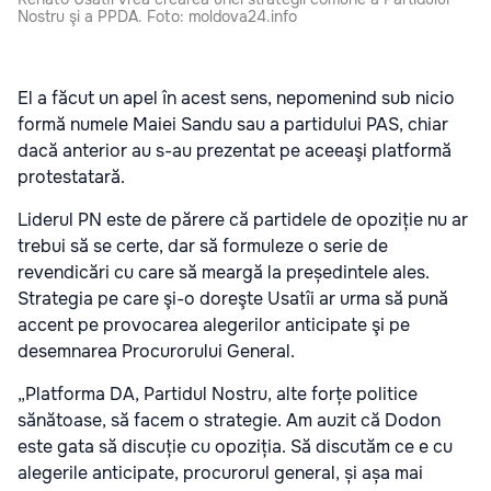
Nostru şi a PPDA. Foto: moldova24.info
El a făcut un apel în acest sens, nepomenind sub nicio
formă numele Maiei Sandu sau a partidului PAS, chiar
dacă anterior au s-au prezentat pe aceeaşi platformă
protestatară.
Liderul PN este de părere că partidele de opoziție nu ar
trebui să se certe, dar să formuleze o serie de
revendicări cu care să meargă la președintele ales.
Strategia pe care şi-o doreşte Usatîi ar urma să pună
accent pe provocarea alegerilor anticipate şi pe
desemnarea Procurorului General.
„Platforma DA, Partidul Nostru, alte forțe politice
sănătoase, să facem o strategie. Am auzit că Dodon
este gata să discuție cu opoziția. Să discutăm ce e cu
alegerile anticipate, procurorul general, și așa mai