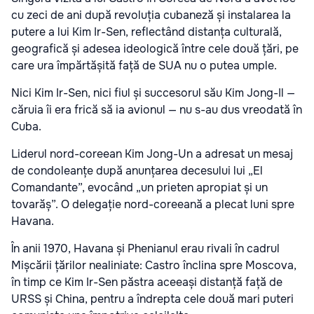
cu zeci de ani după revoluția cubaneză și instalarea la
putere a lui Kim Ir-Sen, reflectând distanța culturală,
geografică și adesea ideologică între cele două țări, pe
care ura împărtășită față de SUA nu o putea umple.
Nici Kim Ir-Sen, nici fiul și succesorul său Kim Jong-Il —
căruia îi era frică să ia avionul — nu s-au dus vreodată în
Cuba.
Liderul nord-coreean Kim Jong-Un a adresat un mesaj
de condoleanțe după anunțarea decesului lui „El
Comandante”, evocând „un prieten apropiat și un
tovarăș”. O delegație nord-coreeană a plecat luni spre
Havana.
În anii 1970, Havana și Phenianul erau rivali în cadrul
Mișcării țărilor nealiniate: Castro înclina spre Moscova,
în timp ce Kim Ir-Sen păstra aceeași distanță față de
URSS și China, pentru a îndrepta cele două mari puteri