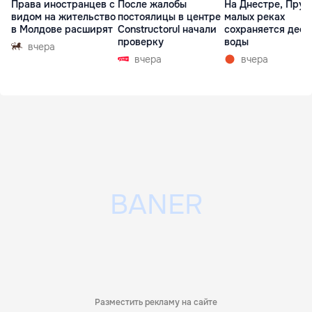
Права иностранцев с
После жалобы
На Днестре, Прут
видом на жительство
постоялицы в центре
малых реках
в Молдове расширят
Constructorul начали
сохраняется деф
проверку
воды
вчера
вчера
вчера
Разместить рекламу на сайте