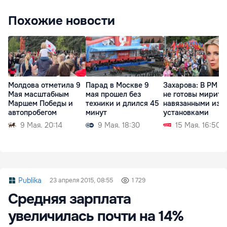
Похожие новости
Молдова отметила 9
Парад в Москве 9
Захарова: В РМ л
Мая масштабным
мая прошел без
не готовы мирить
Маршем Победы и
техники и длился 45
навязанными изв
автопробегом
минут
установками
9 Мая. 20:14
9 Мая. 18:30
15 Мая. 16:50
Publika
23 апреля 2015, 08:55
1 729
Средняя зарплата
увеличилась почти на 14%