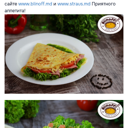
сайте
www.blinoff.md
и
www.straus.md
Приятного
аппетита!