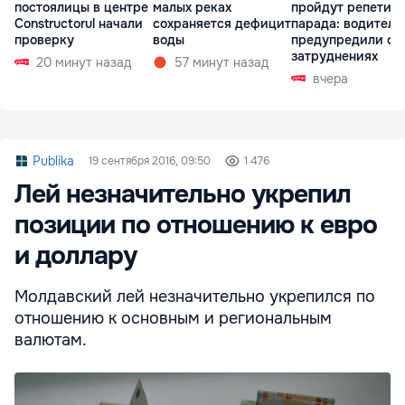
постоялицы в центре
малых реках
пройдут репетиц
Constructorul начали
сохраняется дефицит
парада: водителе
проверку
воды
предупредили о
затруднениях
20 минут назад
57 минут назад
вчера
Publika
19 сентября 2016, 09:50
1 476
Лей незначительно укрепил
позиции по отношению к евро
и доллару
Молдавский лей незначительно укрепился по
отношению к основным и региональным
валютам.