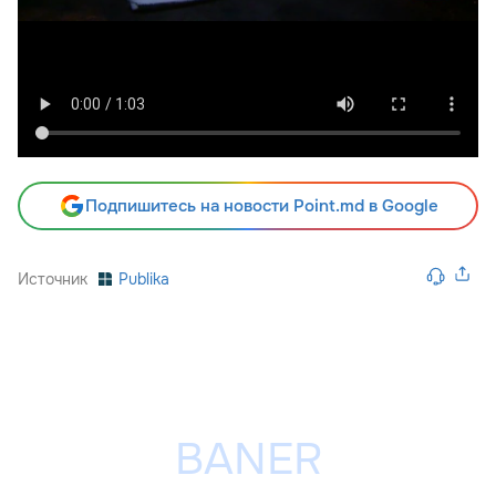
Подпишитесь на новости Point.md в Google
Источник
Publika