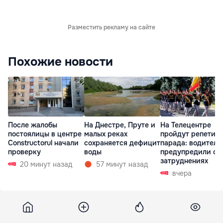
Разместить рекламу на сайте
Похожие новости
После жалобы
На Днестре, Пруте и
На Телецентре
постоялицы в центре
малых реках
пройдут репетиц
Constructorul начали
сохраняется дефицит
парада: водителе
проверку
воды
предупредили о
затруднениях
20 минут назад
57 минут назад
вчера
Ru1
19 сентября 2016, 09:44
1 785