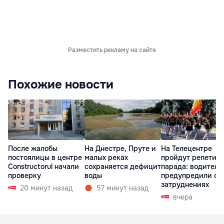
Разместить рекламу на сайте
Похожие новости
После жалобы
На Днестре, Пруте и
На Телецентре
постоялицы в центре
малых реках
пройдут репетиц
Constructorul начали
сохраняется дефицит
парада: водителе
проверку
воды
предупредили о
затруднениях
20 минут назад
57 минут назад
вчера