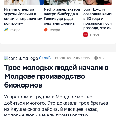
Италия отвергла
Netflix запер актера
Брат Джоли
угрозы Испании в
внутри билборда в
совершил каминг
связи с пограничным
Голливуде ради
в 53 года и
контролем
рекламы фильма
признался после
развода, что он г
вчера
вчера
вчера
Canal3
19 сентября 2016, 09:55
5 331
Трое молодых людей начали в
Молдове производство
биокормов
Упорством и трудом в Молдове можно
добиться многого. Это доказали трое братьев
из Каушанского района. 8 месяцев назад
молодые люди начали производство