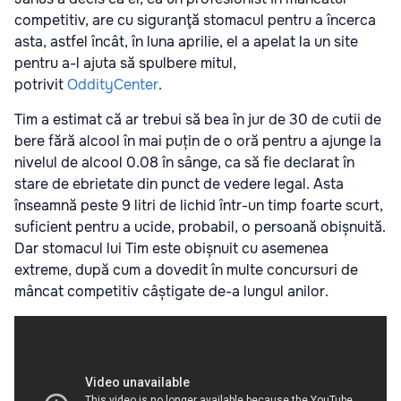
competitiv, are cu siguranţă stomacul pentru a încerca
asta, astfel încât, în luna aprilie, el a apelat la un site
pentru a-l ajuta să spulbere mitul,
potrivit
OddityCenter
.
Tim a estimat că ar trebui să bea în jur de 30 de cutii de
bere fără alcool în mai puțin de o oră pentru a ajunge la
nivelul de alcool 0.08 în sânge, ca să fie declarat în
stare de ebrietate din punct de vedere legal. Asta
înseamnă peste 9 litri de lichid într-un timp foarte scurt,
suficient pentru a ucide, probabil, o persoană obișnuită.
Dar stomacul lui Tim este obișnuit cu asemenea
extreme, după cum a dovedit în multe concursuri de
mâncat competitiv câștigate de-a lungul anilor.