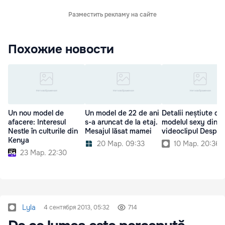
Разместить рекламу на сайте
Похожие новости
Un nou model de
Un model de 22 de ani
Detalii neștiute de
afacere: Interesul
s-a aruncat de la etaj.
modelul sexy din
Nestle în culturile din
Mesajul lăsat mamei
videoclipul Despac
Kenya
20 Мар. 09:33
10 Мар. 20:36
23 Мар. 22:30
Lyla
4 сентября 2013, 05:32
714