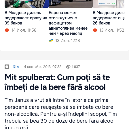
В Молдове дизель
Европа может
В Молдове дизел
подорожает сразу на
столкнуться с
подорожает еще 
39 банов
дефицитом
26 банов
авиатоплива менее
14 Июл. 11:58
13 Июл. 11:52
чем через месяц
13 Июл. 12:18
Rtv
4 сентября 2013, 07:32
1 937
Mit spulberat: Cum poţi să te
îmbeți de la bere fără alcool
Tim Janus a vrut să intre în istorie ca prima
persoană care reuşeşte să se îmbete cu bere
non-alcoolică. Pentru a-şi îndeplini scopul, Tim
trebuia să bea 30 de doze de bere fără alcool
într-o oră.