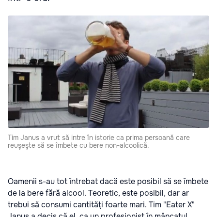
Tim Janus a vrut să intre în istorie ca prima persoană care
reuşeşte să se îmbete cu bere non-alcoolică.
Oamenii s-au tot întrebat dacă este posibil să se îmbete
de la bere fără alcool. Teoretic, este posibil, dar ar
trebui să consumi cantităţi foarte mari. Tim "Eater X"
Janus a decis că el, ca un profesionist în mâncatul