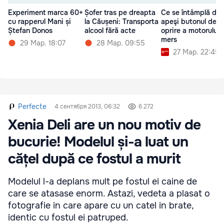
Experiment marca 60+
Șofer tras pe dreapta
Ce se întâmplă da
cu rapperul Mani și
la Căușeni: Transporta
apeşi butonul de
Ștefan Donos
alcool fără acte
oprire a motorului î
mers
29 Мар. 18:07
28 Мар. 09:55
27 Мар. 22:45
Perfecte
4 сентября 2013, 06:32
6 272
Xenia Deli are un nou motiv de
bucurie! Modelul și-a luat un
cățel după ce fostul a murit
Modelul l-a deplans mult pe fostul ei caine de
care se atasase enorm. Astazi, vedeta a plasat o
fotografie in care apare cu un catel in brate,
identic cu fostul ei patruped.