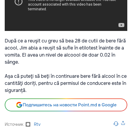
După ce a reuşit cu greu să bea 28 de cutii de bere fără
acool, Jim abia a reușit să sufle în etilotest înainte de a
vomita. El avea un nivel de alcoool de doar 0.02 în
sânge.
Așa că puteţi să beţi în continuare bere fără alcool în ce
cantităţi doriți, pentru că permisul de conducere este în
siguranță.
Подпишитесь на новости Point.md в Google
Источник
Rtv