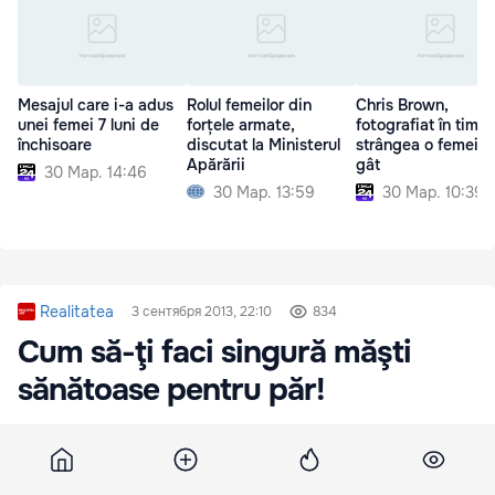
Mesajul care i-a adus
Rolul femeilor din
Chris Brown,
unei femei 7 luni de
forțele armate,
fotografiat în timp
închisoare
discutat la Ministerul
strângea o femeie 
Apărării
gât
30 Мар. 14:46
30 Мар. 13:59
30 Мар. 10:39
Realitatea
3 сентября 2013, 22:10
834
Cum să-ţi faci singură măşti
sănătoase pentru păr!
Afla cum sa iti ingrijesti parul folosind mastile
pentru par!