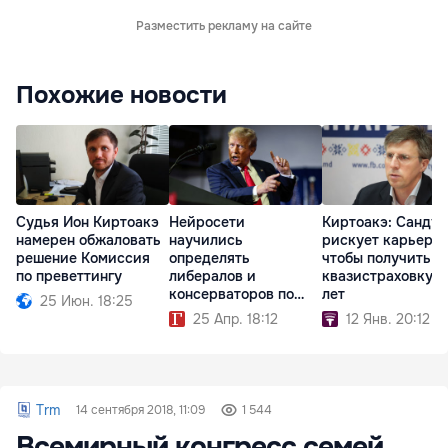
Разместить рекламу на сайте
Похожие новости
Судья Ион Киртоакэ
Нейросети
Киртоакэ: Санду
намерен обжаловать
научились
рискует карьерой
решение Комиссия
определять
чтобы получить
по преветтингу
либералов и
квазистраховку н
консерваторов по
лет
25 Июн. 18:25
фото
25 Апр. 18:12
12 Янв. 20:12
Trm
14 сентября 2018, 11:09
1 544
Всемирный конгресс семей