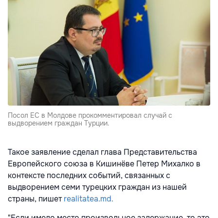
Посол ЕС в Молдове прокомментировал случай с
выдворением граждан Турции.
Такое заявление сделал глава Представительства
Европейского союза в Кишинёве Петер Михалко в
контексте последних событий, связанных с
выдворением семи турецких граждан из нашей
страны, пишет
realitatea.md.
"Если имело место произвольное задержание, то это