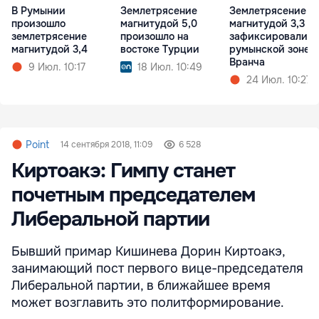
В Румынии
Землетрясение
Землетрясение
произошло
магнитудой 5,0
магнитудой 3,3
землетрясение
произошло на
зафиксировали в
магнитудой 3,4
востоке Турции
румынской зоне
Вранча
9 Июл. 10:17
18 Июл. 10:49
24 Июл. 10:27
Point
14 сентября 2018, 11:09
6 528
Киртоакэ: Гимпу станет
почетным председателем
Либеральной партии
Бывший примар Кишинева Дорин Киртоакэ,
занимающий пост первого вице-председателя
Либеральной партии, в ближайшее время
может возглавить это политформирование.