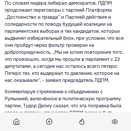
По словам лидера либерал-демократов, ЛДПМ
продолжает переговоры с партией Платформа
„Достоинство и правда” и Партией действия и
солидарности по поводу будущей коалиции на
парламентских выборах и тех кандидатов, которых
выдвинет избирательный блок, при условии, что все
они пройдут через фильтр проверки на
добропорядочность. „Мы не хотим повторения того,
что произошло, когда мы прошли в парламент с 23
депутатами, а сегодня нас осталось всего пятеро.
Пятеро тех, кто выдержал то давление, которое на
нас оказывали”, - заявил председатель ЛДПМ.
Комментируя стремление к объединению с
Румынией, включённое в политическую программу
партии, Тудор Делиу сказал, что эта поправка была
введена потому, что в рядах ЛДПМ должно быть
место и для тех, кто ощущает себя румыном, думает
по-румынски и способен осуществить проекты по