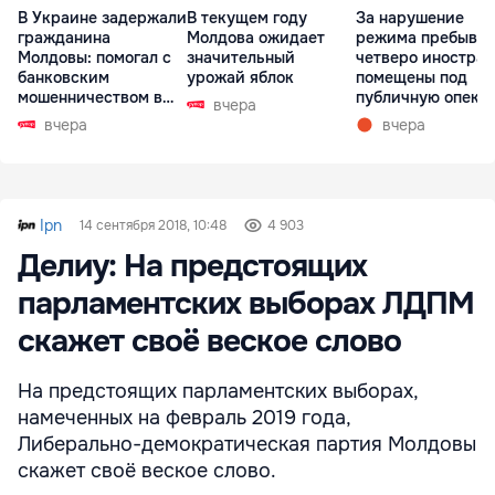
В Украине задержали
В текущем году
За нарушение
гражданина
Молдова ожидает
режима пребыва
Молдовы: помогал с
значительный
четверо иностра
банковским
урожай яблок
помещены под
мошенничеством в
публичную опеку
вчера
Чехии
вчера
вчера
Ipn
14 сентября 2018, 10:48
4 903
Делиу: На предстоящих
парламентских выборах ЛДПМ
скажет своё веское слово
На предстоящих парламентских выборах,
намеченных на февраль 2019 года,
Либерально-демократическая партия Молдовы
скажет своё веское слово.