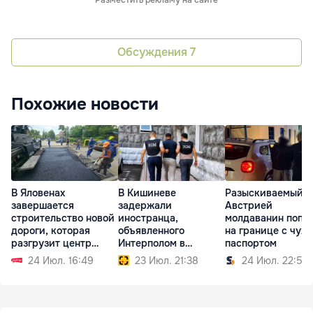
Обсуждения
7
Похожие новости
В Яловенах
В Кишиневе
Разыскиваемый
завершается
задержали
Австрией
строительство новой
иностранца,
молдаванин попа
дороги, которая
объявленного
на границе с чуж
разгрузит центр
Интерполом в
паспортом
города
международный
24 Июл. 16:49
23 Июл. 21:38
24 Июл. 22:59
розыск