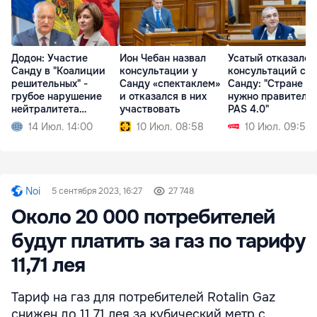
Додон: Участие
Ион Чебан назвал
Усатый отказался
Санду в "Коалиции
консультации у
консультаций с
решительных" -
Санду «спектаклем»
Санду: "Стране не
грубое нарушение
и отказался в них
нужно правитель
нейтралитета
участвовать
PAS 4.0"
Молдовы
14 Июл. 14:00
10 Июл. 08:58
10 Июл. 09:50
Noi
5 сентября 2023, 16:27
27 748
Около 20 000 потребителей
будут платить за газ по тарифу
11,71 лея
Тариф на газ для потребителей Rotalin Gaz
снижен до 11,71 лея за кубический метр с