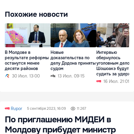
Похожие новости
В Молдове в
Новые
Интервью
результате реформы
доказательства по
обернулось
останутся менее
делу Додона приняты
уголовным делом:
десяти районов
судом
Шошоакэ будут
судить за удерж
30 Июл. 13:00
13 Июл. 09:15
журналистов
16 Июл. 21:01
Rupor
5 сентября 2023, 16:09
11 267
По приглашению МИДЕИ в
Молдову прибудет министр