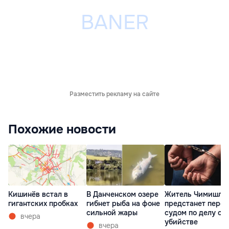
Разместить рекламу на сайте
Похожие новости
Кишинёв встал в
В Данченском озере
Житель Чимишли
гигантских пробках
гибнет рыба на фоне
предстанет перед
сильной жары
судом по делу об
вчера
убийстве
вчера