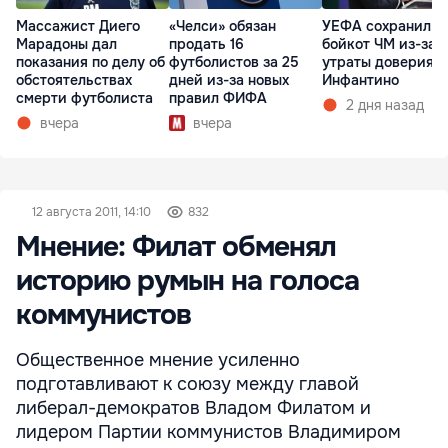
Массажист Диего
«Челси» обязан
УЕФА сохранил
Марадоны дал
продать 16
бойкот ЧМ из-за
показания по делу об
футболистов за 25
утраты доверия к
обстоятельствах
дней из-за новых
Инфантино
смерти футболиста
правил ФИФА
2 дня назад
вчера
вчера
12 августа 2011, 14:10
832
Мнение: Филат обменял
историю румын на голоса
коммунистов
Общественное мнение усиленно
подготавливают к союзу между главой
либерал-демократов Владом Филатом и
лидером Партии коммунистов Владимиром