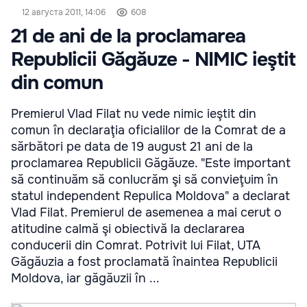
12 августа 2011, 14:06
608
21 de ani de la proclamarea
Republicii Găgăuze - NIMIC ieştit
din comun
Premierul Vlad Filat nu vede nimic ieştit din
comun în declaraţia oficialilor de la Comrat de a
sărbători pe data de 19 august 21 ani de la
proclamarea Republicii Găgăuze. "Este important
să continuăm să conlucrăm şi să convieţuim în
statul independent Repulica Moldova" a declarat
Vlad Filat. Premierul de asemenea a mai cerut o
atitudine calmă şi obiectivă la declararea
conducerii din Comrat. Potrivit lui Filat, UTA
Găgăuzia a fost proclamată înaintea Republicii
Moldova, iar găgăuzii în ...