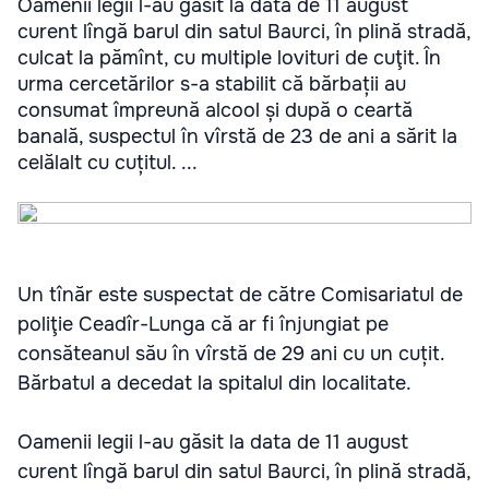
Oamenii legii l-au găsit la data de 11 august
curent lîngă barul din satul Baurci, în plină stradă,
culcat la pămînt, cu multiple lovituri de cuţit. În
urma cercetărilor s-a stabilit că bărbații au
consumat împreună alcool și după o ceartă
banală, suspectul în vîrstă de 23 de ani a sărit la
celălalt cu cuțitul. ...
Un tînăr este suspectat de către Comisariatul de
poliţie Ceadîr-Lunga că ar fi înjungiat pe
consăteanul său în vîrstă de 29 ani cu un cuțit.
Bărbatul a decedat la spitalul din localitate.
Oamenii legii l-au găsit la data de 11 august
curent lîngă barul din satul Baurci, în plină stradă,