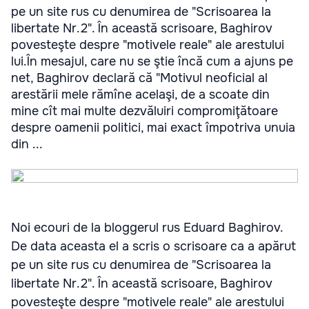
pe un site rus cu denumirea de "Scrisoarea la
libertate Nr.2". În această scrisoare, Baghirov
povesteşte despre "motivele reale" ale arestului
lui.În mesajul, care nu se ştie încă cum a ajuns pe
net, Baghirov declară că "Motivul neoficial al
arestării mele rămîne acelaşi, de a scoate din
mine cît mai multe dezvăluiri compromiţătoare
despre oamenii politici, mai exact împotriva unuia
din ...
Noi ecouri de la bloggerul rus Eduard Baghirov.
De data aceasta el a scris o scrisoare ca a apărut
pe un site rus cu denumirea de "Scrisoarea la
libertate Nr.2". În această scrisoare, Baghirov
povesteşte despre "motivele reale" ale arestului