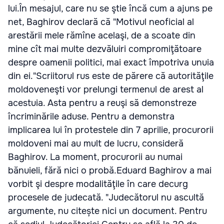
lui.În mesajul, care nu se ştie încă cum a ajuns pe
net, Baghirov declară că "Motivul neoficial al
arestării mele rămîne acelaşi, de a scoate din
mine cît mai multe dezvăluiri compromiţătoare
despre oamenii politici, mai exact împotriva unuia
din ei."Scriitorul rus este de părere că autorităţile
moldoveneşti vor prelungi termenul de arest al
acestuia. Asta pentru a reuşi să demonstreze
încriminările aduse. Pentru a demonstra
implicarea lui în protestele din 7 aprilie, procurorii
moldoveni mai au mult de lucru, consideră
Baghirov. La moment, procurorii au numai
bănuieli, fără nici o probă.Eduard Baghirov a mai
vorbit şi despre modalităţile în care decurg
procesele de judecată. "Judecătorul nu ascultă
argumente, nu citește nici un document. Pentru