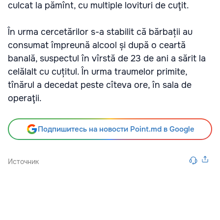
culcat la pămînt, cu multiple lovituri de cuţit.
În urma cercetărilor s-a stabilit că bărbații au
consumat împreună alcool și după o ceartă
banală, suspectul în vîrstă de 23 de ani a sărit la
celălalt cu cuțitul. În urma traumelor primite,
tînărul a decedat peste cîteva ore, în sala de
operaţii.
Подпишитесь на новости Point.md в Google
Источник