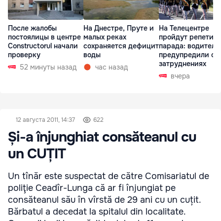
После жалобы
На Днестре, Пруте и
На Телецентре
постоялицы в центре
малых реках
пройдут репетиц
Constructorul начали
сохраняется дефицит
парада: водителе
проверку
воды
предупредили о
затруднениях
52 минуты назад
час назад
вчера
12 августа 2011, 14:37
622
Și-a înjunghiat consăteanul cu
un CUȚIT
Un tînăr este suspectat de către Comisariatul de
poliţie Ceadîr-Lunga că ar fi înjungiat pe
consăteanul său în vîrstă de 29 ani cu un cuțit.
Bărbatul a decedat la spitalul din localitate.