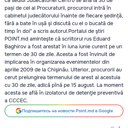
că sediul Judecătoriei Centru se află la 30 de
pași de cel al Procuraturii, procurorul intră în
cabinetul judecătorului înainte de fiecare ședință,
fără a bate în ușă și discută cu el o bucată de
timp în doi" a scris autorul.Portalul de ştiri
POINT.md aminteşte că scriitorul rus Eduard
Baghirov a fost arestat în luna iunie curent pe un
termen de 30 de zile. Acesta a fost învinuit de
implicarea în organizarea evenimentelor din
aprilie 2009 de la Chişinău. Ulterior, procurorii au
cerut prelungirea termenului de arest al acestuia
cu 30 de zile, adică pînă pe 15 august. La moment
acesta se află în izolatorul de detenţie preventivă
a CCCEC.
Подпишитесь на новости Point.md в Google