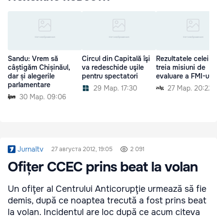
Sandu: Vrem să
Circul din Capitală îşi
Rezultatele celei d
câștigăm Chișinăul,
va redeschide uşile
treia misiuni de
dar și alegerile
pentru spectatori
evaluare a FMI-ului
parlamentare
29 Мар. 17:30
27 Мар. 20:22
30 Мар. 09:06
Jurnaltv
27 августа 2012, 19:05
2 091
Ofițer CCEC prins beat la volan
Un ofiţer al Centrului Anticorupţie urmează să fie
demis, după ce noaptea trecută a fost prins beat
la volan. Incidentul are loc după ce acum citeva