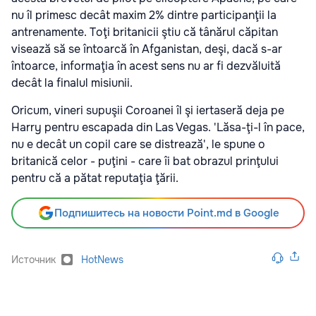
nu îl primesc decât maxim 2% dintre participanţii la
antrenamente. Toţi britanicii ştiu că tânărul căpitan
visează să se întoarcă în Afganistan, deşi, dacă s-ar
întoarce, informaţia în acest sens nu ar fi dezvăluită
decât la finalul misiunii.
Oricum, vineri supuşii Coroanei îl şi iertaseră deja pe
Harry pentru escapada din Las Vegas. 'Lăsa-ţi-l în pace,
nu e decât un copil care se distrează', le spune o
britanică celor - puţini - care îi bat obrazul prinţului
pentru că a pătat reputaţia ţării.
Подпишитесь на новости Point.md в Google
Источник
HotNews