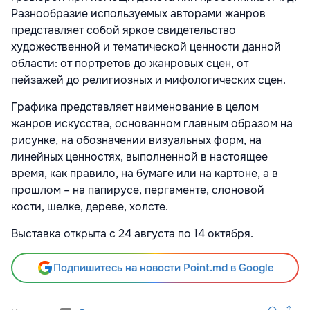
Разнообразие используемых авторами жанров
представляет собой яркое свидетельство
художественной и тематической ценности данной
области: от портретов до жанровых сцен, от
пейзажей до религиозных и мифологических сцен.
Графика представляет наименование в целом
жанров искусства, основанном главным образом на
рисунке, на обозначении визуальных форм, на
линейных ценностях, выполненной в настоящее
время, как правило, на бумаге или на картоне, а в
прошлом – на папирусе, пергаменте, слоновой
кости, шелке, дереве, холсте.
Выставка открыта с 24 августа по 14 октября.
Подпишитесь на новости Point.md в Google