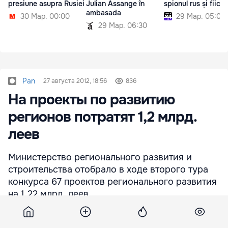
presiune asupra Rusiei
Julian Assange în
spionul rus și fiica 
ambasada
30 Мар. 00:00
29 Мар. 05:00
29 Мар. 06:30
Pan
27 августа 2012, 18:56
836
На проекты по развитию
регионов потратят 1,2 млрд.
леев
Министерство регионального развития и
строительства отобрало в ходе второго тура
конкурса 67 проектов регионального развития
на 1,22 млрд. леев.