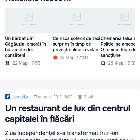
Un bărbat din
Ce riscă șoferul de taxi
Chemarea falsă a
Găgăuzia, omorât în
surprins în timp ce
Poliției se amende
bătaie de doi
privește filme la volan
O femeie fuge de
consăteni
sancțiune
12 Мар. 12:40
22 Мар. 17:55
28 Фев. 15:37
Jurnaltv
27 августа 2012, 19:02
2 146
Un restaurant de lux din centrul
capitalei în flăcări
Ziua independenţei s-a transformat într-un