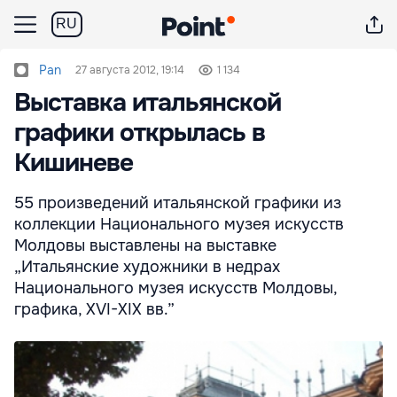
RU
Pan
27 августа 2012, 19:14
1 134
Выставка итальянской
графики открылась в
Кишиневе
55 произведений итальянской графики из
коллекции Национального музея искусств
Молдовы выставлены на выставке
„Итальянские художники в недрах
Национального музея искусств Молдовы,
графика, XVI-XIX вв.”