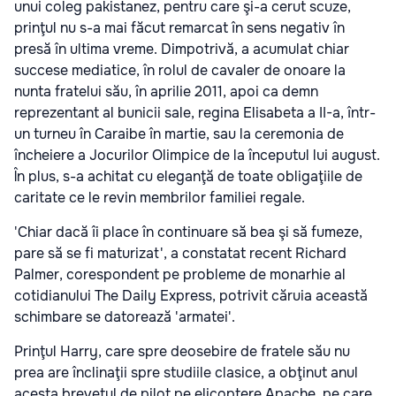
unui coleg pakistanez, pentru care şi-a cerut scuze,
prinţul nu s-a mai făcut remarcat în sens negativ în
presă în ultima vreme. Dimpotrivă, a acumulat chiar
succese mediatice, în rolul de cavaler de onoare la
nunta fratelui său, în aprilie 2011, apoi ca demn
reprezentant al bunicii sale, regina Elisabeta a II-a, într-
un turneu în Caraibe în martie, sau la ceremonia de
încheiere a Jocurilor Olimpice de la începutul lui august.
În plus, s-a achitat cu eleganţă de toate obligaţiile de
caritate ce le revin membrilor familiei regale.
'Chiar dacă îi place în continuare să bea şi să fumeze,
pare să se fi maturizat', a constatat recent Richard
Palmer, corespondent pe probleme de monarhie al
cotidianului The Daily Express, potrivit căruia această
schimbare se datorează 'armatei'.
Prinţul Harry, care spre deosebire de fratele său nu
prea are înclinaţii spre studiile clasice, a obţinut anul
acesta brevetul de pilot pe elicoptere Apache, pe care