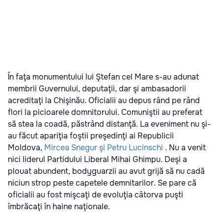
În faţa monumentului lui Ştefan cel Mare s-au adunat
membrii Guvernului, deputaţii, dar şi ambasadorii
acreditaţi la Chişinău. Oficialii au depus rând pe rând
flori la picioarele domnitorului. Comuniştii au preferat
să stea la coadă, păstrând distanţă. La eveniment nu şi-
au făcut apariţia foştii preşedinţi ai Republicii
Moldova,
Mircea Snegur şi Petru Lucinschi
. Nu a venit
nici liderul Partidului Liberal Mihai Ghimpu. Deşi a
plouat abundent, bodyguarzii au avut grijă să nu cadă
niciun strop peste capetele demnitarilor. Se pare că
oficialii au fost mişcaţi de evoluţia câtorva puşti
îmbrăcaţi în haine naţionale.