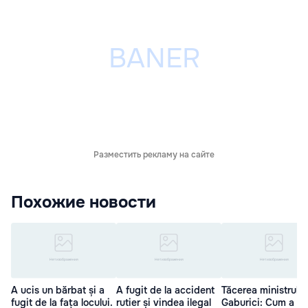
Разместить рекламу на сайте
Похожие новости
A ucis un bărbat și a
A fugit de la accident
Tăcerea ministrului
fugit de la fața locului.
rutier și vindea ilegal
Gaburici: Cum a fu