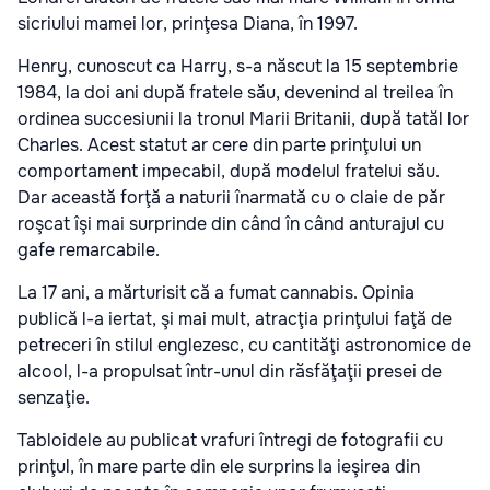
sicriului mamei lor, prinţesa Diana, în 1997.
Henry, cunoscut ca Harry, s-a născut la 15 septembrie
1984, la doi ani după fratele său, devenind al treilea în
ordinea succesiunii la tronul Marii Britanii, după tatăl lor
Charles. Acest statut ar cere din parte prinţului un
comportament impecabil, după modelul fratelui său.
Dar această forţă a naturii înarmată cu o claie de păr
roşcat îşi mai surprinde din când în când anturajul cu
gafe remarcabile.
La 17 ani, a mărturisit că a fumat cannabis. Opinia
publică l-a iertat, şi mai mult, atracţia prinţului faţă de
petreceri în stilul englezesc, cu cantităţi astronomice de
alcool, l-a propulsat într-unul din răsfăţaţii presei de
senzaţie.
Tabloidele au publicat vrafuri întregi de fotografii cu
prinţul, în mare parte din ele surprins la ieşirea din