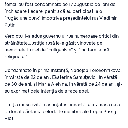
femei, au fost condamnate pe 17 august la doi ani de
închisoare fiecare, pentru că au participat la o
"rugăciune punk" împotriva preşedintelui rus Vladimir
Putin
.
Verdictul i-a adus guvernului rus numeroase critici din
străinătate.
Justiţia rusă le-a găsit vinovate pe
membrele trupei de "huliganism" şi "incitare la ură
religioasă".
Condamnate în primă instanţă, Nadejda Tolokonnikova,
în vârstă de 22 de ani, Ekaterina Samuţevici, în vârstă
de 30 de ani, şi Maria Alehina, în vârstă de 24 de ani, şi-
au exprimat deja intenţia de a face apel.
Poliţia moscovită a anunţat în această săptămână că a
ordonat căutarea celorlalte membre ale trupei Pussy
Riot.