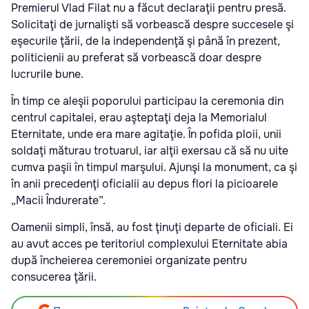
Premierul Vlad Filat nu a făcut declaraţii pentru presă.
Solicitaţi de jurnalişti să vorbească despre succesele şi
eşecurile ţării, de la independenţă şi până în prezent,
politicienii au preferat să vorbească doar despre
lucrurile bune.
În timp ce aleşii poporului participau la ceremonia din
centrul capitalei, erau aşteptaţi deja la Memorialul
Eternitate, unde era mare agitaţie. În pofida ploii, unii
soldaţi măturau trotuarul, iar alţii exersau că să nu uite
cumva paşii în timpul marşului. Ajunşi la monument, ca şi
în anii precedenţi oficialii au depus flori la picioarele
„Macii Îndurerate”.
Oamenii simpli, însă, au fost ţinuţi departe de oficiali. Ei
au avut acces pe teritoriul complexului Eternitate abia
după încheierea ceremoniei organizate pentru
consucerea ţării.