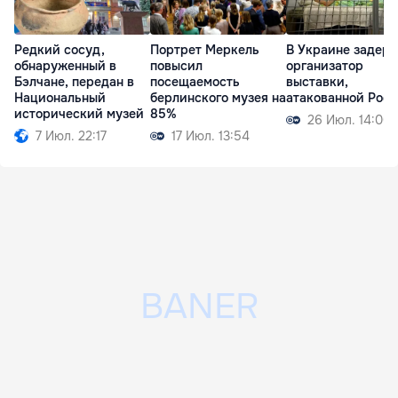
Редкий сосуд,
Портрет Меркель
В Украине задер
обнаруженный в
повысил
организатор
Бэлчане, передан в
посещаемость
выставки,
Национальный
берлинского музея на
атакованной Рос
исторический музей
85%
26 Июл. 14:00
7 Июл. 22:17
17 Июл. 13:54