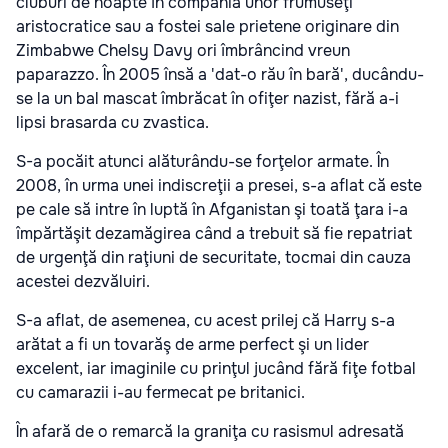
cluburi de noapte în compania unor frumuseţi
aristocratice sau a fostei sale prietene originare din
Zimbabwe Chelsy Davy ori îmbrâncind vreun
paparazzo. În 2005 însă a 'dat-o rău în bară', ducându-
se la un bal mascat îmbrăcat în ofiţer nazist, fără a-i
lipsi brasarda cu zvastica.
S-a pocăit atunci alăturându-se forţelor armate. În
2008, în urma unei indiscreţii a presei, s-a aflat că este
pe cale să intre în luptă în Afganistan şi toată ţara i-a
împărtăşit dezamăgirea când a trebuit să fie repatriat
de urgenţă din raţiuni de securitate, tocmai din cauza
acestei dezvăluiri.
S-a aflat, de asemenea, cu acest prilej că Harry s-a
arătat a fi un tovarăş de arme perfect şi un lider
excelent, iar imaginile cu prinţul jucând fără fiţe fotbal
cu camarazii i-au fermecat pe britanici.
În afară de o remarcă la graniţa cu rasismul adresată