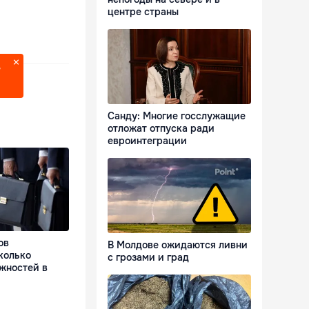
центре страны
?
Санду: Многие госслужащие
отложат отпуска ради
евроинтеграции
ов
В Молдове ожидаются ливни
колько
с грозами и град
жностей в