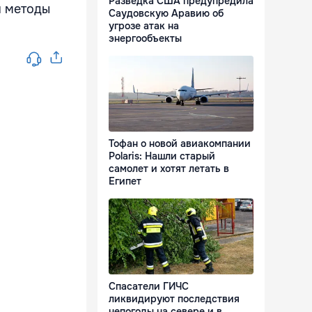
Разведка США предупредила
и методы
Саудовскую Аравию об
угрозе атак на
энергообъекты
Тофан о новой авиакомпании
Polaris: Нашли старый
самолет и хотят летать в
Египет
Спасатели ГИЧС
ликвидируют последствия
непогоды на севере и в