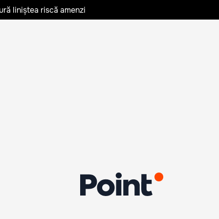
ură liniștea riscă amenzi