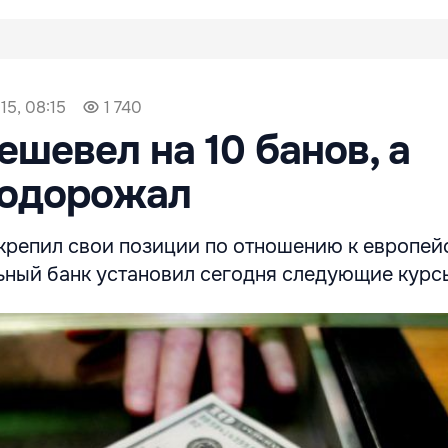
15, 08:15
1 740
ешевел на 10 банов, а
подорожал
крепил свои позиции по отношению к европей
ьный банк установил сегодня следующие курс