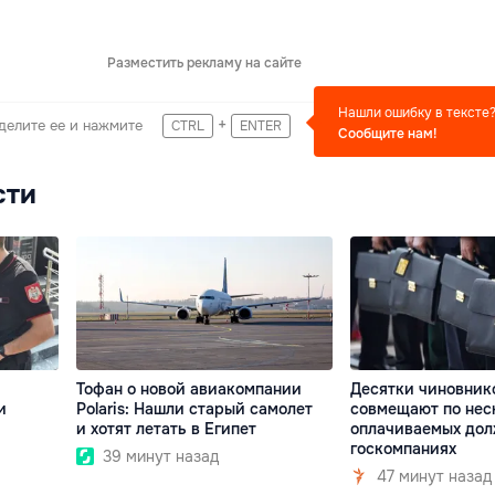
Разместить рекламу на сайте
Нашли ошибку в тексте
+
делите ее и нажмите
CTRL
ENTER
Сообщите нам!
сти
Тофан о новой авиакомпании
Десятки чиновник
и
Polaris: Нашли старый самолет
совмещают по нес
и хотят летать в Египет
оплачиваемых дол
госкомпаниях
39 минут назад
47 минут назад