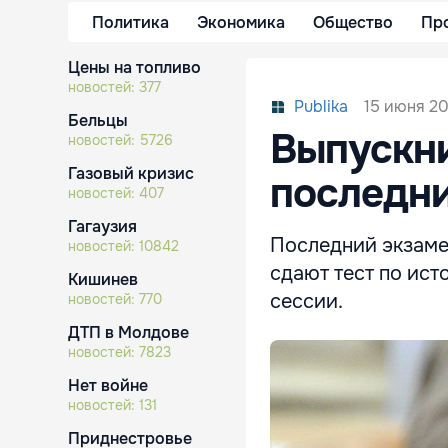
Политика
Экономика
Общество
Пр
Цены на топливо
новостей:
377
15 июня 20
Publika
Бельцы
Выпускн
новостей:
5726
Газовый кризис
последни
новостей:
407
Гагаузия
Последний экзаме
новостей:
10842
сдают тест по ист
Кишинев
сессии.
новостей:
770
ДТП в Молдове
новостей:
7823
Нет войне
новостей:
131
Приднестровье