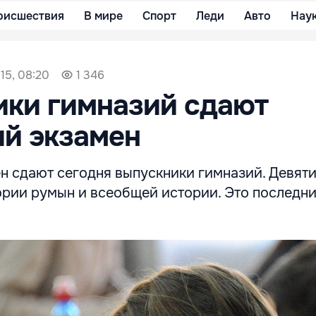
оисшествия
В мире
Спорт
Леди
Авто
Нау
15, 08:20
1 346
ики гимназий сдают
й экзамен
н сдают сегодня выпускники гимназий. Девят
ории румын и всеобщей истории. Это последн