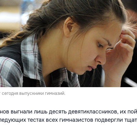
 сегодня выпускники гимназий.
енов выгнали лишь десять девятиклассников, их по
ледующих тестах всех гимназистов подвергли тща