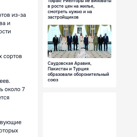
Тофан: Риелторы не виноваты
в росте цен на жилье,
смотреть нужно и на
тов из-за
застройщиков
ва и
ости
х сортов
Саудовская Аравия,
Пакистан и Турция
образовали оборонительный
союз
еев.
ь около 7
ется
ствующие
которых