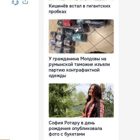
Кишинёв встал в гигантских
пробках
У гражданина Молдовы на
румынской таможне изъяли
партию контрафактной
одежды
София Ротару в день
рождения опубликовала
фото с букетами