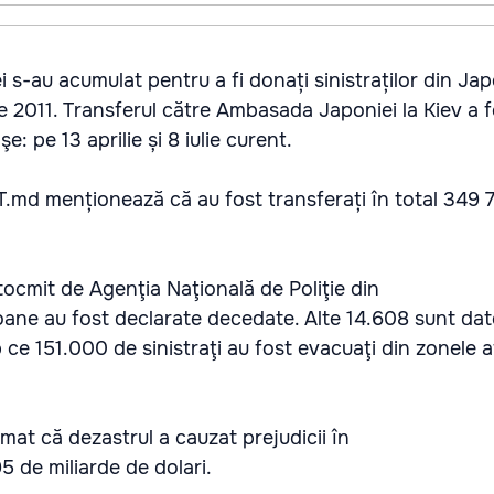
i s-au acumulat pentru a fi donați sinistraților din Jap
ie 2011. Transferul către Ambasada Japoniei la Kiev a 
e: pe 13 aprilie și 8 iulie curent.
NT.md menționează că au fost transferați în total 349 7
ntocmit de Agenţia Naţională de Poliţie din
oane au fost declarate decedate. Alte 14.608 sunt dat
p ce 151.000 de sinistraţi au fost evacuaţi din zonele 
timat că dezastrul a cauzat prejudicii în
5 de miliarde de dolari.