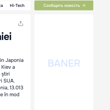
ка
Hi-Tech
Сообщить новость
iei
din Japonia
 Kiev a
știri
ri SUA.
nia, 13.013
te în mod