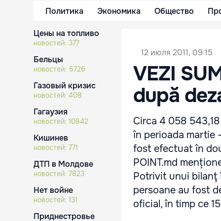
Политика
Экономика
Общество
Пр
Цены на топливо
новостей:
377
12 июля 2011, 09:15
Бельцы
VEZI SUMA
новостей:
5726
Газовый кризис
după dez
новостей:
408
Гагаузия
Circa 4 058 543,18 
новостей:
10842
în perioada martie 
Кишинев
fost efectuat în două
новостей:
771
POINT.md menționeaz
ДТП в Молдове
новостей:
7823
Potrivit unui bilan
persoane au fost d
Нет войне
новостей:
131
oficial, în timp ce 15
Приднестровье