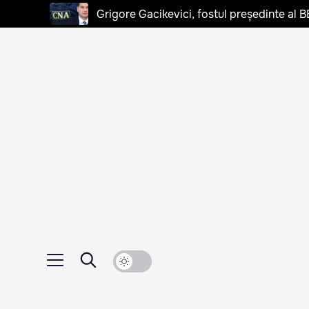
Grigore Gacikevici, fostul președinte al B