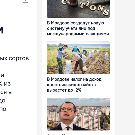
В Молдове создадут новую
м
систему учета лиц под
международными санкциями
вых сортов
 и
В Молдове налог на доход
% из
крестьянских хозяйств
вырастет до 12%
ся в
до
 по