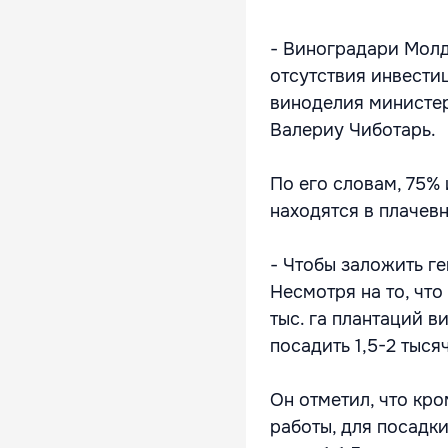
- Виноградари Молд
отсутствия инвести
виноделия министер
Валериу Чиботарь.
По его словам, 75%
находятся в плачев
- Чтобы заложить ге
Несмотря на то, чт
тыс. га плантаций 
посадить 1,5-2 тысяч
Он отметил, что кр
работы, для посадк