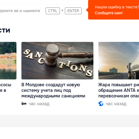
Нашли ошибку в тексте
+
делите ее и нажмите
CTRL
ENTER
Сообщите нам!
сти
асосы
В Молдове создадут новую
Жара повышает ри
е в
систему учета лиц под
обращение ANTA 
международными санкциями
перевозчикам опа
час назад
час назад