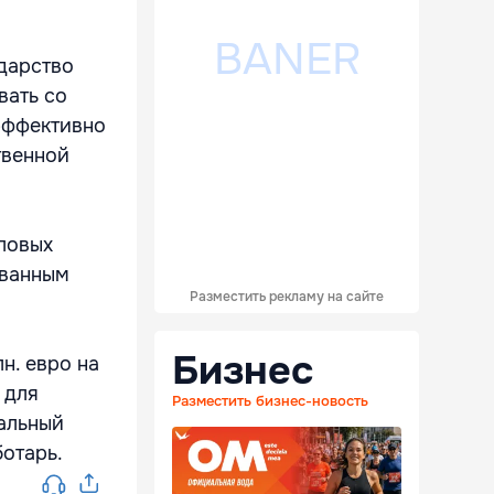
ударство
вать со
эффективно
твенной
оловых
ованным
Разместить рекламу на сайте
Бизнес
н. евро на
 для
Разместить бизнес-новость
альный
ботарь.