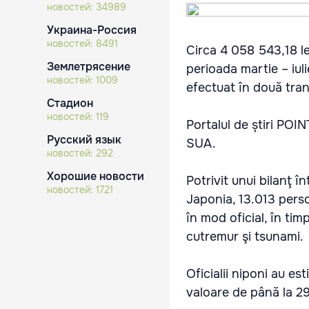
новостей:
34989
Украина-Россия
новостей:
8491
Circa 4 058 543,18 le
Землетрясение
perioada martie – iul
новостей:
1009
efectuat în două tranş
Стадион
новостей:
119
Portalul de știri POI
Русский язык
SUA.
новостей:
292
Хорошие новости
Potrivit unui bilanţ î
новостей:
1721
Japonia, 13.013 pers
în mod oficial, în tim
cutremur şi tsunami.
Oficialii niponi au es
valoare de până la 29