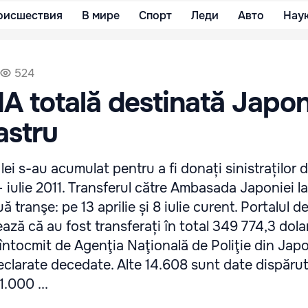
оисшествия
В мире
Спорт
Леди
Авто
Нау
524
 totală destinată Japon
astru
lei s-au acumulat pentru a fi donați sinistraților 
– iulie 2011. Transferul către Ambasada Japoniei la
 tranşe: pe 13 aprilie și 8 iulie curent. Portalul de 
ă că au fost transferați în total 349 774,3 dola
ţ întocmit de Agenţia Naţională de Poliţie din Japo
eclarate decedate. Alte 14.608 sunt date dispăru
1.000 ...