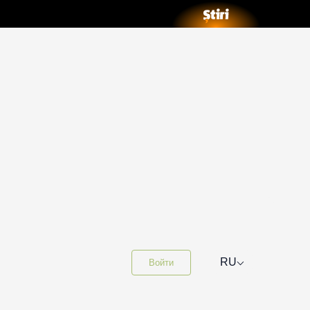
⌵
RU
Войти