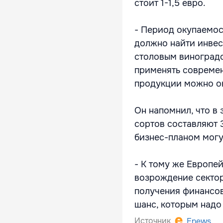
стоит 1-1,5 евро.
- Период окупаемост
должно найти инвес
столовым виноград
применять современ
продукции можно ок
Он напомнил, что в
сортов составляют 
бизнес-планом могу
- К тому же Европе
возрождение сектор
получения финансов
шанс, которым надо 
Источник
Enews