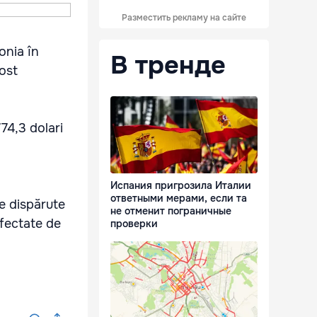
Разместить рекламу на сайте
onia în
В тренде
fost
74,3 dolari
Испания пригрозила Италии
ответными мерами, если та
e dispărute
не отменит пограничные
afectate de
проверки