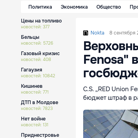
Политика
Экономика
Общество
Пр
Цены на топливо
новостей:
377
8 сентября 2
Nokta
Бельцы
Верховны
новостей:
5726
Газовый кризис
Fenosa" 
новостей:
408
госбюдж
Гагаузия
новостей:
10842
Кишинев
C.S. „RED Union F
новостей:
771
бюджет штраф в ра
ДТП в Молдове
новостей:
7823
Нет войне
новостей:
131
Приднестровье