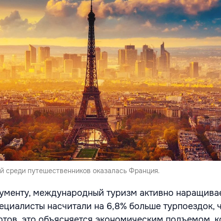
й среди путешественников оказалась Франция.
ументу, международный туризм активно наращивае
ециалисты насчитали на 6,8% больше турпоездок, ч
ртов, это объясняется экономическим подъемом, 