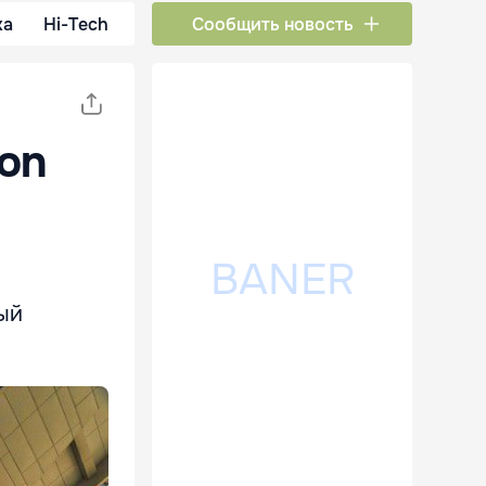
ка
Hi-Tech
Сообщить новость
on
ный