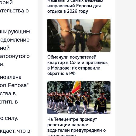
Названы 5 самых дешевых
торый
направлений Европы для
ательства о
отдыха в 2026 году
минирующим
уведомление
тной
затронутого
Обманули покупателей
квартир в Сочи и прятались
и.
в Молдове: их отправили
обратно в РФ
ановлена
on Fenosa"
ства в
атить в
ю силу.
На Телецентре пройдут
репетиции парада:
дает, что в
водителей предупредили о
затруднениях