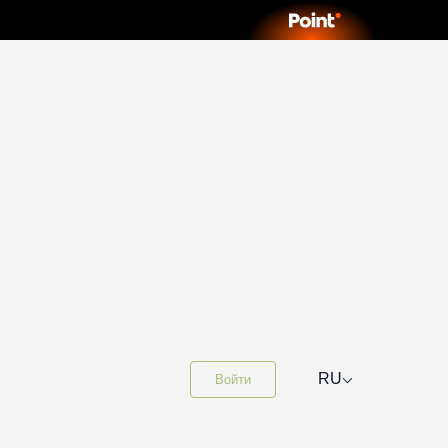
⌵
RU
Войти