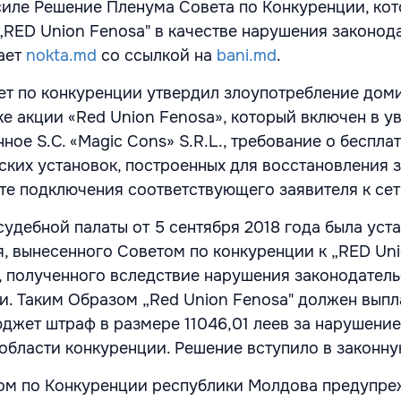
силе Решение Пленума Совета по Конкуренции, ко
„RED Union Fenosa" в качестве нарушения законод
ает
nokta.md
со ссылкой на
bani.md
.
вет по конкуренции утвердил злоупотребление до
е акции «Red Union Fenosa», который включен в 
ное S.C. «Magic Cons» S.R.L., требование о беспла
ских установок, построенных для восстановления 
ате подключения соответствующего заявителя к сет
удебной палаты от 5 сентября 2018 года была уст
я, вынесенного Советом по конкуренции к „RED Uni
, полученного вследствие нарушения законодатель
и. Таким Образом „Red Union Fenosa" должен выпл
джет штраф в размере 11046,01 леев за нарушение
 области конкуренции. Решение вступило в законну
том по Конкуренции республики Молдова предупреж