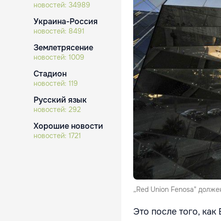
новостей:
34989
Украина-Россия
новостей:
8491
Землетрясение
новостей:
1009
Стадион
новостей:
119
Русский язык
новостей:
292
Хорошие новости
новостей:
1721
„Red Union Fenosa" долже
Это после того, как