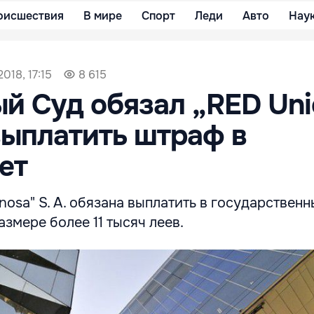
оисшествия
В мире
Спорт
Леди
Авто
Нау
018, 17:15
8 615
й Суд обязал „RED Uni
выплатить штраф в
ет
enosa" S. A. обязана выплатить в государствен
змере более 11 тысяч леев.