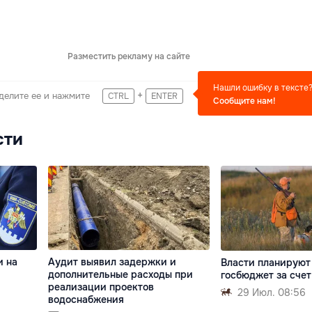
Разместить рекламу на сайте
Нашли ошибку в тексте
+
делите ее и нажмите
CTRL
ENTER
Сообщите нам!
сти
и на
Аудит выявил задержки и
Власти планируют
дополнительные расходы при
госбюджет за счет
реализации проектов
29 Июл. 08:56
водоснабжения