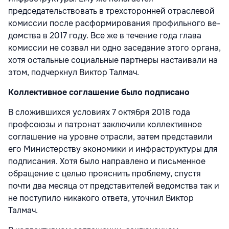
председательство­вать в трехсторонней отраслевой
комиссии после расформирования профильного ве­
домства в 2017 году. Все же в течение года глава
комиссии не созвал ни одно заседа­ние этого органа,
хотя остальные социаль­ные партнеры настаивали на
этом, подчерк­нул Виктор Талмач.
Коллективное соглашение было подписано
В сложившихся условиях 7 октября 2018 года
профсоюзы и патронат заключили кол­лективное
соглашение на уровне отрасли, затем представили
его Министерству эко­номики и инфраструктуры для
подписания. Хотя было направлено и письменное
обра­щение с целью прояснить проблему, спус­тя
почти два месяца от представителей ве­домства так и
не поступило никакого отве­та, уточнил Виктор
Талмач.