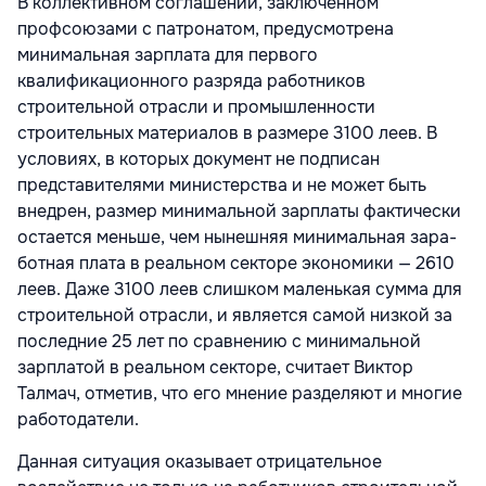
В коллективном соглашении, заключен­ном
профсоюзами с патронатом, предус­мотрена
минимальная зарплата для пер­вого
квалификационного разряда работни­ков
строительной отрасли и промышлен­ности
строительных материалов в размере 3100 леев. В
условиях, в которых документ не подписан
представителями министерства и не может быть
внедрен, размер ми­нимальной зарплаты фактически
остается меньше, чем нынешняя минимальная зара­
ботная плата в реальном секторе экономи­ки — 2610
леев. Даже 3100 леев слишком ма­ленькая сумма для
строительной отрасли, и является самой низкой за
последние 25 лет по сравнению с минимальной
зарплатой в реальном секторе, считает Виктор
Талмач, отметив, что его мнение разделяют и мно­гие
работодатели.
Данная ситуация оказывает отрицатель­ное