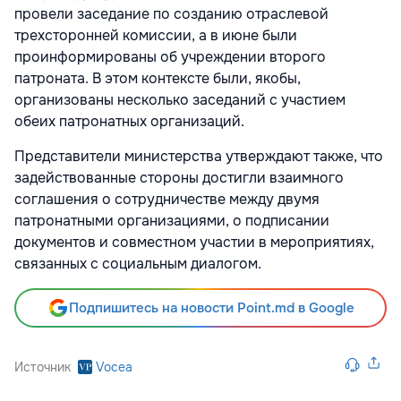
провели заседание по созда­нию отраслевой
трехсторонней комиссии, а в июне были
проинформированы об уч­реждении второго
патроната. В этом кон­тексте были, якобы,
организованы несколь­ко заседаний с участием
обеих патронатных организаций.
Представители министерства утвержда­ют также, что
задействованные стороны до­стигли взаимного
соглашения о сотрудни­честве между двумя
патронатными органи­зациями, о подписании
документов и сов­местном участии в мероприятиях,
связан­ных с социальным диалогом.
Подпишитесь на новости Point.md в Google
Источник
Vocea