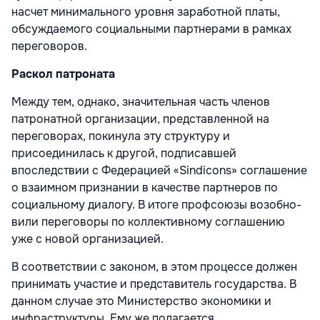
насчет минимального уровня заработной платы,
обсуждаемого социальными партне­рами в рамках
переговоров.
Раскол патроната
Между тем, однако, значительная часть членов
патронатной организации, пред­ставленной на
переговорах, покинула эту структуру и
присоединилась к другой, под­писавшей
впоследствии с Федерацией «Sindicons» соглашение
о взаимном при­знании в качестве партнеров по
социаль­ному диалогу. В итоге профсоюзы возобно­
вили переговоры по коллективному согла­шению
уже с новой организацией.
В соответствии с законом, в этом про­цессе должен
принимать участие и пред­ставитель государства. В
данном случае это Министерство экономики и
инфраструкту­ры. Ему же полагается