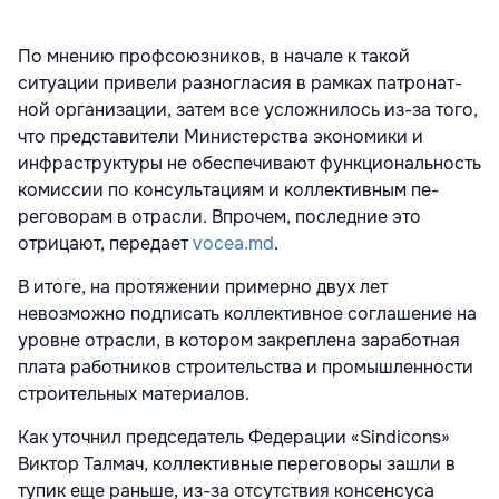
По мнению профсоюзников, в начале к такой
ситуации приве­ли разногласия в рамках патронат­
ной организации, затем все услож­нилось из-за того,
что представи­тели Министерства экономики и
инфраструктуры не обеспечивают функциональность
комиссии по консультациям и коллективным пе­
реговорам в отрасли. Впрочем, пос­ледние это
отрицают, передает
vocea.md
.
В итоге, на протяжении примерно двух лет
невозможно подписать коллективное соглашение на
уровне отрасли, в котором закреплена заработная
плата работников строительства и промышленности
строи­тельных материалов.
Как уточнил предсе­датель Федерации «Sindicons»
Виктор Тал­мач, коллективные переговоры зашли в
ту­пик еще раньше, из-за отсутствия консенсу­са