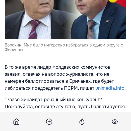
Воронин: Мне было интересно избираться в одном округе с
Филипом
В то же время лидер молдавских коммунистов
заявил, отвечая на вопрос журналиста, что не
намерен баллотироваться в Бричанах, где будет
избираться председатель ПСРМ, пишет
unimedia.info.
"Разве Зинаида Гречанный мне конкурент?
Пожалуйста, оставьте эту тетю, пусть баллотируется.
К примеру, меня бы заинтересовало решение об
участии в Страшенах. Вот с этим персонажем
(Павлом Филипом -
прим. ред.
) было бы интересно