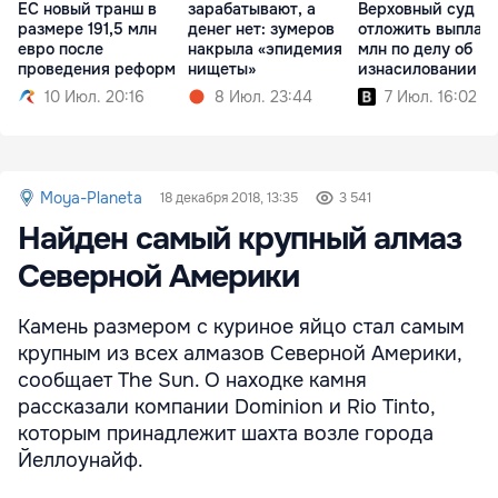
ЕС новый транш в
зарабатывают, а
Верховный суд
размере 191,5 млн
денег нет: зумеров
отложить выплату
евро после
накрыла «эпидемия
млн по делу об
проведения реформ
нищеты»
изнасиловании
10 Июл. 20:16
8 Июл. 23:44
7 Июл. 16:02
Moya-Planeta
18 декабря 2018, 13:35
3 541
Найден самый крупный алмаз
Северной Америки
Камень размером с куриное яйцо стал самым
крупным из всех алмазов Северной Америки,
сообщает The Sun. О находке камня
рассказали компании Dominion и Rio Tinto,
которым принадлежит шахта возле города
Йеллоунайф.