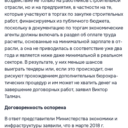
воздействие не только на работников строительной
отрасли, но и на предпри­ятия, в частности на те,
которые участву­ют в торгах по закупке строительных
ра­бот, финансируемых из публичного бюд­жета,
поскольку в документацию по тор­гам экономические
агенты должны вклю­чать в раздел об оплате труда
расчеты, ос­нованные на минимальной зарплате в от­
расли, а она не приводилась в соответствие уже два
года и является ниже даже мини­мальной в реальном
секторе. В результа­те, у них меньше шансов
выиграть тенде­ры или, если это происходит, они
рискуют прохождением дополнительных бюрокра­
тических процедур и им может не хватить денег на
завершение договорных работ, заявил Виктор
Талмач.
Договоренность оспорена
В ответ представители Министерства экономики и
инфраструктуры заявили, что в марте 2018 г.