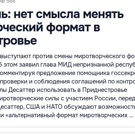
566
ь: нет смысла менять
ческий формат в
тровье
 выступают против смены миротворческого фо
б этом заявил глава МИД непризнанной респу
комментируя предложение помощника госсекр
проверки и соблюдения соглашений по контр
ы Десаттер использовать в Приднестровье
ротворческие силы с участием России, пере
Десаттер, США и НАТО обсуждают возможност
и «альтернативный формат миротворческих ...