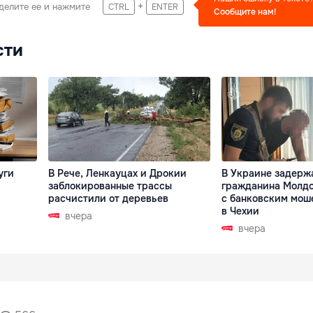
+
делите ее и нажмите
CTRL
ENTER
Сообщите нам!
сти
уги
В Рече, Ленкауцах и Дрокии
В Украине задерж
заблокированные трассы
гражданина Молдо
расчистили от деревьев
с банковским мош
в Чехии
вчера
вчера