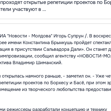
 проходят открытые репетиции проектов по Бо
тели участвуют в ...
А "Новости - Молдова" Игорь Супрун /. В воскрес
лерее имени Константина Брынкушь пройдет спектак
ция в присутствии Сальвадора Дали». Он станет 
й импровизации, сообщил агентству «НОВОСТИ-М
ектива Владимир Шиманский.
 открылась намного раньше, - заметил он. - Уже ч
репетиции проектов по Борхесу и Басё, при этом з
Помещение из творческого любопытства предостави
.
ми режиссеры разработали концепцию и технику