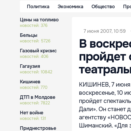
Политика
Экономика
Общество
Пр
Цены на топливо
новостей:
376
7 июня 2007, 10:59
Бельцы
В воскре
новостей:
5726
Газовый кризис
пройдет 
новостей:
406
театрал
Гагаузия
новостей:
10842
Кишинев
КИШИНЕВ, 7 июня /
новостей:
770
воскресенье, 10 и
ДТП в Молдове
пройдет спектакл
новостей:
7822
Дали». Он станет
Нет войне
агентству «НОВО
новостей:
131
Шиманский. «Для з
Приднестровье