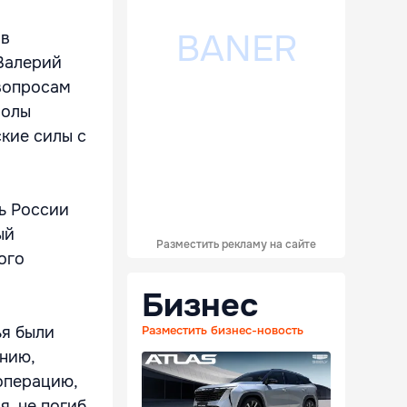
 в
Валерий
вопросам
Полы
кие силы с
ь России
ый
Разместить рекламу на сайте
ого
Бизнес
ья были
Разместить бизнес-новость
нию,
операцию,
я, не погиб