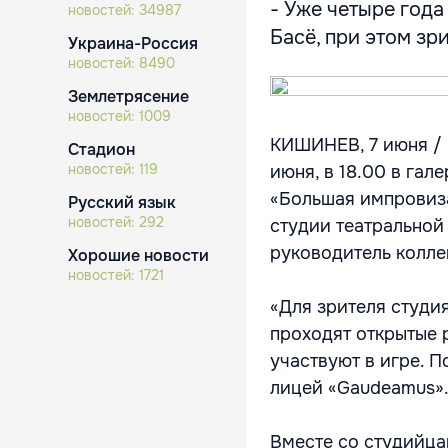
- Уже четыре года
новостей:
34987
Басё, при этом зри
Украина-Россия
новостей:
8490
Землетрясение
новостей:
1009
КИШИНЕВ, 7 июня / И
Стадион
новостей:
119
июня, в 18.00 в га
«Большая импровиза
Русский язык
новостей:
292
студии театрально
руководитель колл
Хорошие новости
новостей:
1721
«Для зрителя студия
проходят открытые 
участвуют в игре. 
лицей «Gaudeamus»
Вместе со студийца