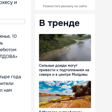
рхесу и
Разместить рекламу на сайте
В тренде
енье, 10
ль
дебютом
ОЛДОВА»
Сильные дожди могут
привести к подтоплениям на
севере и в центре Молдовы
етыре года
рители
л нам