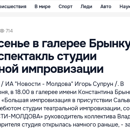
оисшествия
В мире
Спорт
Леди
Авто
Нау
714
сенье в галерее Брынк
спектакль студии
ьной импровизации
 ИА "Новости - Молдова" Игорь Супрун /. В
юня, в 18.00 в галерее имени Константина Бры
ь «Большая импровизация в присутствии Саль
 дебютом студии театральной импровизации, с
СТИ-МОЛДОВА» руководитель коллектива Вла
рителя студия открылась намного раньше, - за