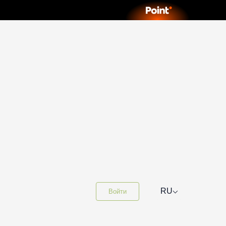
⌵
RU
Войти