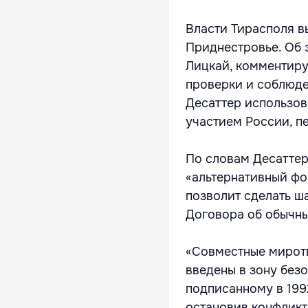
Власти Тирасполя в
Приднестровье. Об 
Лицкай, комментир
проверки и соблюд
Десаттер использов
участием России, п
По словам Десатте
«альтернативный фо
позволит сделать ш
Договора об обычны
«Совместные мирот
введены в зону без
подписанному в 199
остановив конфликт.