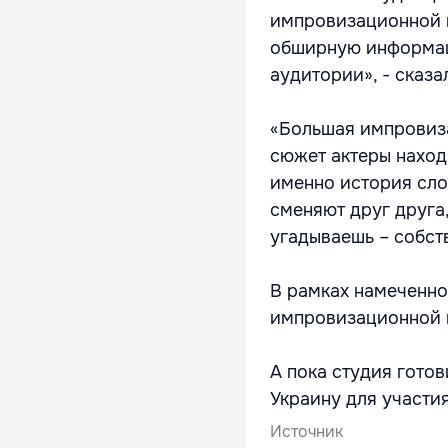
импровизационной и
обширную информац
аудитории», - сказ
«Большая импровиза
сюжет актеры наход
именно история сло
сменяют друг друга,
угадываешь – собств
В рамках намеченно
импровизационной и
А пока студия готов
Украину для участи
Источник