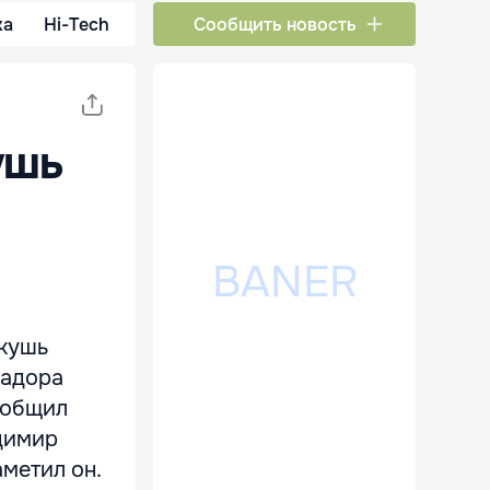
ка
Hi-Tech
Сообщить новость
ушь
нкушь
вадора
ообщил
димир
метил он.