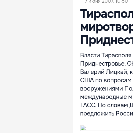
7 июня 2007, 10:50
Тираспол
миротвор
Приднес
Власти Тирасполя
Приднестровье. О
Валерий Лицкай, 
США по вопросам 
вооружениями Пол
международные ми
ТАСС. По словам 
предложить Росси