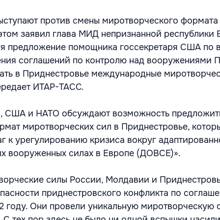
ыступают против смены миротворческого формата
этом заявил глава МИД непризнанной республики 
уя предложение помощника госсекретаря США по 
ения соглашений по контролю над вооружениями 
ать в Приднестровье международные миротворчес
ередает ИТАР-ТАСС.
р, США и НАТО обсуждают возможность предложит
рмат миротворческих сил в Приднестровье, котор
аг к урегулированию кризиса вокруг адаптированн
х вооруженных силах в Европе (ДОВСЕ)».
ворческие силы России, Молдавии и Приднестров
опасности приднестровского конфликта по соглаше
2 году. Они провели уникальную миротворческую 
 С тех пор здесь не было ни одной вспышки насили