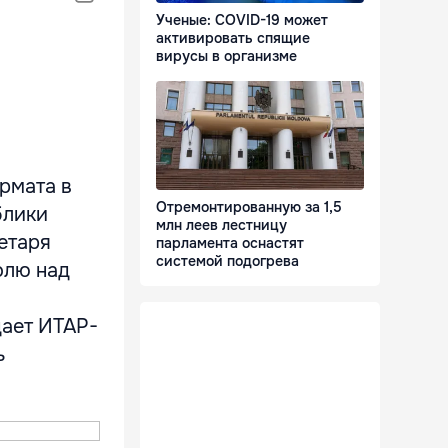
Ученые: COVID-19 может
активировать спящие
вирусы в организме
рмата в
Отремонтированную за 1,5
блики
млн леев лестницу
етаря
парламента оснастят
системой подогрева
олю над
дает ИТАР-
ь