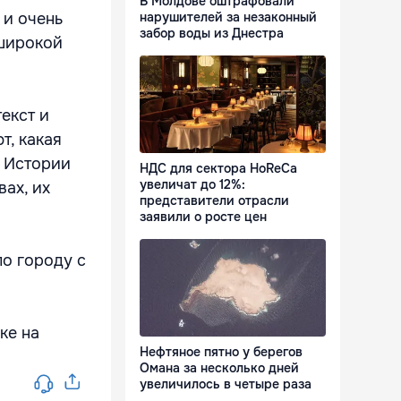
В Молдове оштрафовали
 и очень
нарушителей за незаконный
забор воды из Днестра
 широкой
екст и
т, какая
- Истории
НДС для сектора HoReCa
увеличат до 12%:
вах, их
представители отрасли
заявили о росте цен
по городу с
ке на
Нефтяное пятно у берегов
Омана за несколько дней
увеличилось в четыре раза