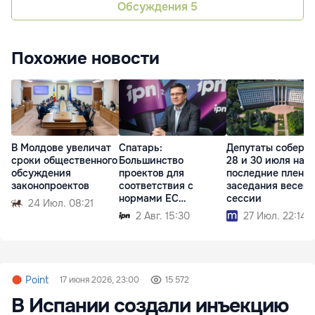
Обсуждения
5
Похожие новости
В Молдове увеличат
Спатарь:
Депутаты соберу
сроки общественного
Большинство
28 и 30 июля на
обсуждения
проектов для
последние плена
законопроектов
соответствия с
заседания весен
нормами ЕС
сессии
24 Июл. 08:21
рассмотрят осенью
2 Авг. 15:30
27 Июл. 22:14
Point
17 июня 2026, 23:00
15 572
В Испании создали инъекцию