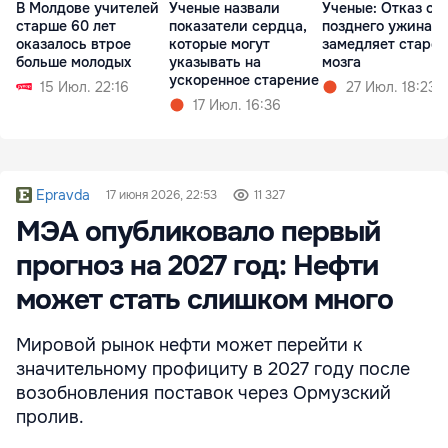
В Молдове учителей
Ученые назвали
Ученые: Отказ от
старше 60 лет
показатели сердца,
позднего ужина
оказалось втрое
которые могут
замедляет старе
больше молодых
указывать на
мозга
ускоренное старение
15 Июл. 22:16
27 Июл. 18:23
17 Июл. 16:36
Epravda
17 июня 2026, 22:53
11 327
МЭА опубликовало первый
прогноз на 2027 год: Нефти
может стать слишком много
Мировой рынок нефти может перейти к
значительному профициту в 2027 году после
возобновления поставок через Ормузский
пролив.