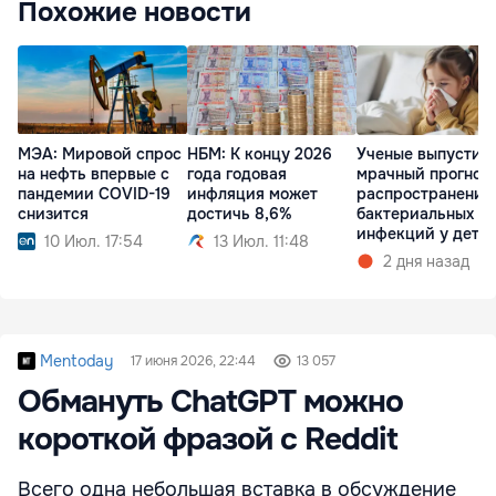
Похожие новости
МЭА: Мировой спрос
НБМ: К концу 2026
Ученые выпустил
на нефть впервые с
года годовая
мрачный прогноз 
пандемии COVID-19
инфляция может
распространении
снизится
достичь 8,6%
бактериальных
инфекций у дете
10 Июл. 17:54
13 Июл. 11:48
2 дня назад
Mentoday
17 июня 2026, 22:44
13 057
Обмануть ChatGPT можно
короткой фразой c Reddit
Всего одна небольшая вставка в обсуждение