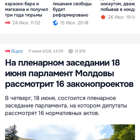
караоке-бара и
лишения свободы
нокаутом, дважд
магазина и получил
будет
побывав в нокдау
три года тюрьмы
реформировано
26 Июл. 19:14
24 Июл. 11:02
15 Июл. 20:18
Rupor
17 июня 2026, 23:09
13 976
На пленарном заседании 18
июня парламент Молдовы
рассмотрит 16 законопроектов
В четверг, 18 июня, состоится пленарное
заседание парламента, на котором депутаты
рассмотрят 16 нормативных актов.