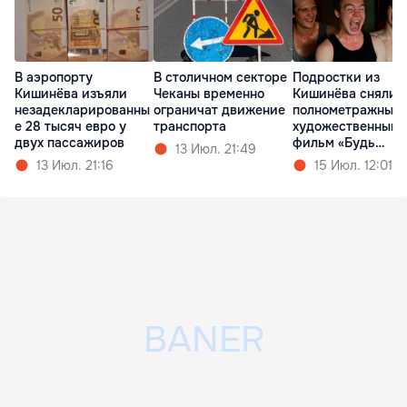
В аэропорту
В столичном секторе
Подростки из
Кишинёва изъяли
Чеканы временно
Кишинёва сняли
незадекларированны
ограничат движение
полнометражный
е 28 тысяч евро у
транспорта
художественный
двух пассажиров
фильм «Будь
13 Июл. 21:49
Золотым»
13 Июл. 21:16
15 Июл. 12:01