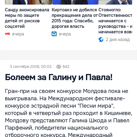
Санду анонсировала
Киртоакэ не добился
Стояногло:
меры по защите
прекращения дела от
Ответственность
детей от рисков
2015 года: Спасибо,
начинается с
соцсетей
дорогая власть
руководства - ил
начинается вовсе
вчера
вчера
2 дня назад
3 сентября 2008, 00:03
642
Болеем за Галину и Павла!
Гран-при на своем конкурсе Молдова пока не
выигрывала. На Международном фестивале-
конкурсе эстрадной песни "Песни мира",
который в четвертый раз проходит в Кишиневе,
Молдову представляют Галина Шкода и Павел
Парфений, победители национального
отборочного конкурса. Международный