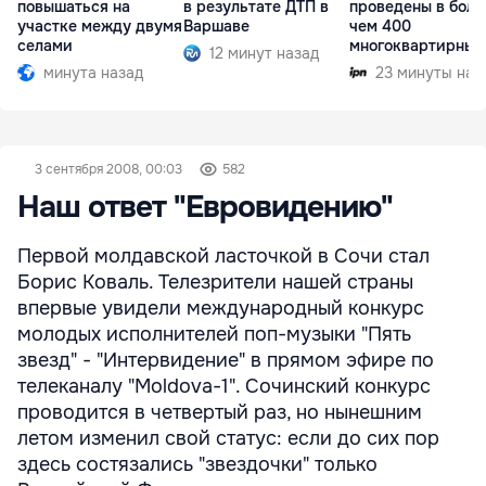
повышаться на
в результате ДТП в
проведены в боле
участке между двумя
Варшаве
чем 400
селами
многоквартирных
12 минут назад
домах в Кишинёв
минута назад
23 минуты наз
3 сентября 2008, 00:03
582
Наш ответ "Евровидению"
Первой молдавской ласточкой в Сочи стал
Борис Коваль. Телезрители нашей страны
впервые увидели международный конкурс
молодых исполнителей поп-музыки "Пять
звезд" - "Интервидение" в прямом эфире по
телеканалу "Moldova-1". Сочинский конкурс
проводится в четвертый раз, но нынешним
летом изменил свой статус: если до сих пор
здесь состязались "звездочки" только