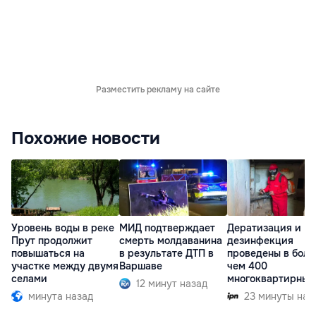
Разместить рекламу на сайте
Похожие новости
Уровень воды в реке
МИД подтверждает
Дератизация и
Прут продолжит
смерть молдаванина
дезинфекция
повышаться на
в результате ДТП в
проведены в боле
участке между двумя
Варшаве
чем 400
селами
многоквартирных
12 минут назад
домах в Кишинёв
минута назад
23 минуты наз