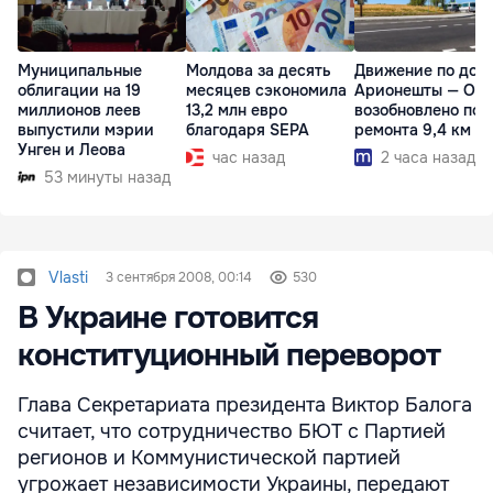
Муниципальные
Молдова за десять
Движение по дор
облигации на 19
месяцев сэкономила
Арионешты — Ота
миллионов леев
13,2 млн евро
возобновлено пос
выпустили мэрии
благодаря SEPA
ремонта 9,4 км
Унген и Леова
час назад
2 часа назад
53 минуты назад
Vlasti
3 сентября 2008, 00:14
530
В Украине готовится
конституционный переворот
Глава Секретариата президента Виктор Балога
считает, что сотрудничество БЮТ с Партией
регионов и Коммунистической партией
угрожает независимости Украины, передают