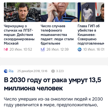
Чернэуцяну о
Число случаев
Глава ГИП об
стычках на ЛГБТ-
телефонного
убийстве в
марше: Действия
мошенничества
Кишиневе:
скоординированы
падает: люди стали
Совершено
Москвой
бдительнее
подготовленным
киллером
20 Июн. 10:52
26 Июл. 12:39
10 Июл. 16:01
Ria
25 декабря 2018, 13:16
3 223
В 2030 году от рака умрут 13,5
миллиона человек
Число умерших из-за онкологии людей к 2030
году увеличится в мире, предположительно,