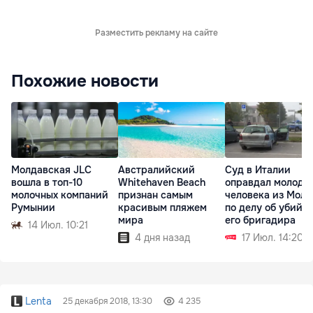
Разместить рекламу на сайте
Похожие новости
Молдавская JLC
Австралийский
Суд в Италии
вошла в топ-10
Whitehaven Beach
оправдал молодо
молочных компаний
признан самым
человека из Мол
Румынии
красивым пляжем
по делу об убийс
мира
его бригадира
14 Июл. 10:21
4 дня назад
17 Июл. 14:20
Lenta
25 декабря 2018, 13:30
4 235