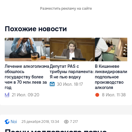
Разместить рекламу на сайте
Похожие новости
Лечение алкоголизма
Депутат PAS с
В Кишиневе
обошлось
трибуны парламента:
ликвидировали
государству более
Я не пью водку
подпольное
чем в 70 млн леев за
производство
30 Июл. 18:17
год
алкоголя
21 Июл. 09:20
8 Июл. 11:38
Noi
25 декабря 2018, 13:34
7 217