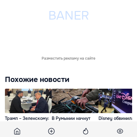
Разместить рекламу на сайте
Похожие новости
Трамп – Зеленскому:
В Румынии начнут
Disney обвинила
Птичка мне
производить военные
власти США в
нашептала, что мы
дроны, включая FPV-
попытках
дадим вам право
камикадзе
вмешательства в