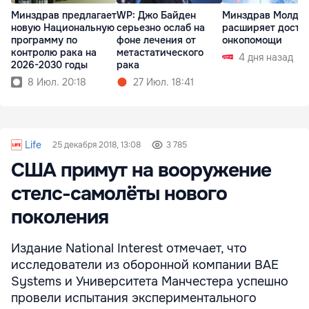
Минздрав предлагает
Минздрав Молдо
WP: Джо Байден
новую Национальную
расширяет доступ
серьезно ослаб на
программу по
онкопомощи
фоне лечения от
контролю рака на
метастатического
4 дня назад
2026-2030 годы
рака
8 Июл. 20:18
27 Июл. 18:41
Life
25 декабря 2018, 13:08
3 785
США примут на вооружение
стелс-самолёты нового
поколения
Издание National Interest отмечает, что
исследователи из оборонной компании BAE
Systems и Университета Манчестера успешно
провели испытания экспериментального