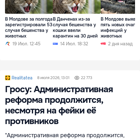
В Молдове за полгода
В Данченах из-за
В Молдове выяви
зарегистрировали 53
случая бешенства у
пять новых очагов
случая бешенства у
кошки ввели
инфекций у
животных
карантин на 30 дней
животных
19 Июл. 12:45
14 Июл. 18:32
2 дня назад
Realitatea
8 июля 2026, 13:01
22 773
Гросу: Административная
реформа продолжится,
несмотря на фейки её
противников
"Административная реформа продолжится,