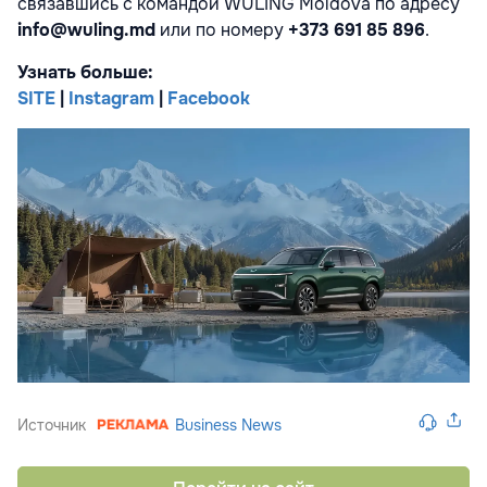
связавшись с командой WULING Moldova по адресу
info@wuling.md
или по номеру
+373 691 85 896
.
Узнать больше:
SITE
|
Instagram
|
Facebook
Источник
Business News