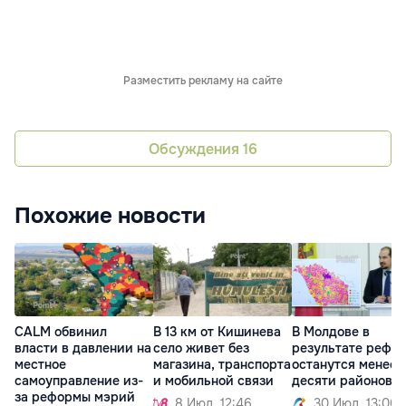
Разместить рекламу на сайте
Обсуждения
16
Похожие новости
CALM обвинил
В 13 км от Кишинева
В Молдове в
власти в давлении на
село живет без
результате рефо
местное
магазина, транспорта
останутся менее
самоуправление из-
и мобильной связи
десяти районов
за реформы мэрий
8 Июл. 12:46
30 Июл. 13:00