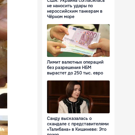
США: Украина согласилась
не наносить удары по
нероссийским танкерам в
Чёрном море
Лимит валютных операций
без разрешения НБМ
вырастет до 250 тыс. евро
Санду высказалась о
скандале с представителями
«Талибана» в Кишиневе: Это
позор