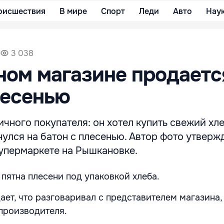
оисшествия
В мире
Спорт
Леди
Авто
Нау
3 038
ном магазине продаетс
лесенью
чного покупателя: он хотел купить свежий хле
нулся на батон с плесенью. Автор фото утвержд
супермаркете на Рышкановке.
 пятна плесени под упаковкой хлеба.
ет, что разговаривал с представителем магазина, 
производителя.