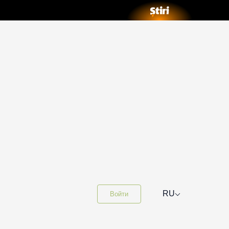
⌵
RU
Войти