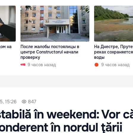
дом на
После жалобы постоялицы в
На Днестре, Пруте
центре Constructorul начали
реках сохраняетс
проверку
воды
9 часов назад
9 часов назад
5, 15:26
847
tabilă în weekend: Vor 
onderent în nordul ţării