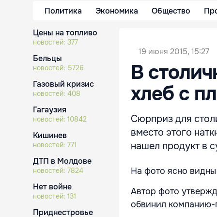
Политика
Экономика
Общество
Пр
Цены на топливо
новостей:
377
19 июня 2015, 15:27
Бельцы
В столич
новостей:
5726
Газовый кризис
хлеб с п
новостей:
408
Гагаузия
Сюрприз для столи
новостей:
10842
вместо этого натк
Кишинев
нашел продукт в 
новостей:
771
ДТП в Молдове
На фото ясно видны
новостей:
7824
Нет войне
Автор фото утвержда
новостей:
131
обвинил компанию-
Приднестровье