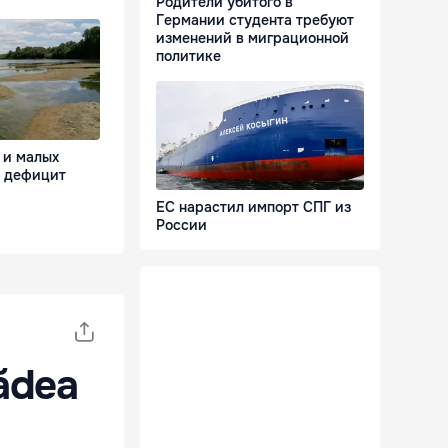
Родители убитого в
Германии студента требуют
изменений в миграционной
политике
 и малых
я дефицит
ЕС нарастил импорт СПГ из
России
cădea