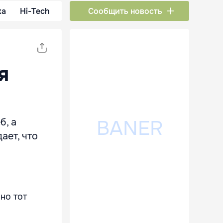
ка
Hi-Tech
Сообщить новость
я
б, а
ает, что
но тот