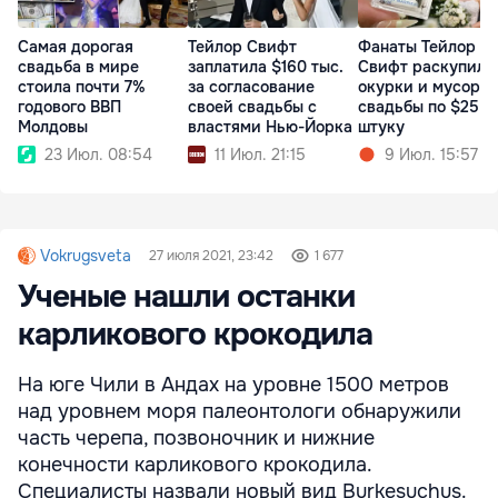
Самая дорогая
Тейлор Свифт
Фанаты Тейлор
свадьба в мире
заплатила $160 тыс.
Свифт раскупили
стоила почти 7%
за согласование
окурки и мусор с
годового ВВП
своей свадьбы с
свадьбы по $25 з
Молдовы
властями Нью-Йорка
штуку
23 Июл. 08:54
11 Июл. 21:15
9 Июл. 15:57
Vokrugsveta
27 июля 2021, 23:42
1 677
Ученые нашли останки
карликового крокодила
На юге Чили в Андах на уровне 1500 метров
над уровнем моря палеонтологи обнаружили
часть черепа, позвоночник и нижние
конечности карликового крокодила.
Специалисты назвали новый вид Burkesuchus.