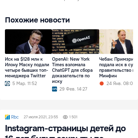
Похожие новости
Иск на $128 млн к
OpenAI: New York
Чебан: Примэрия
Илону Маску подали
Times взломала
подала иск в суд 
четыре бывших топ-
ChatGPT для сбора
правительство и
менеджера Twitter
доказательств по
Минфин
иску
5 Мар. 11:52
24 Янв. 08:00
29 Фев. 14:27
Rbc
27 июля 2021, 23:55
1 501
Instagram-страницы детей до