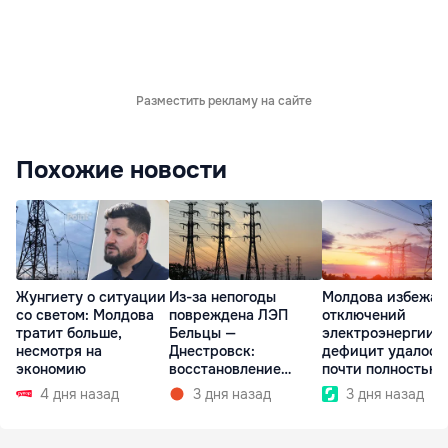
Разместить рекламу на сайте
Похожие новости
Жунгиету о ситуации
Из-за непогоды
Молдова избежал
со светом: Молдова
повреждена ЛЭП
отключений
тратит больше,
Бельцы —
электроэнергии:
несмотря на
Днестровск:
дефицит удалось
экономию
восстановление
почти полностью
займет более недели
покрыть
4 дня назад
3 дня назад
3 дня назад