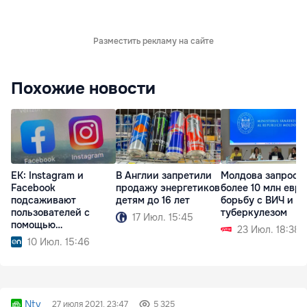
Разместить рекламу на сайте
Похожие новости
ЕК: Instagram и
В Англии запретили
Молдова запроси
Facebook
продажу энергетиков
более 10 млн евро
подсаживают
детям до 16 лет
борьбу с ВИЧ и
пользователей с
туберкулезом
17 Июл. 15:45
помощью
23 Июл. 18:38
«затягивающего»
10 Июл. 15:46
дизайна
Ntv
27 июля 2021, 23:47
5 325