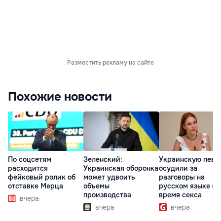
Разместить рекламу на сайте
Похожие новости
По соцсетям
Зеленский:
Украинскую певи
расходится
Украинская оборонка
осудили за
фейковый ролик об
может удвоить
разговоры на
отставке Мерца
объемы
русском языке во
производства
время секса
вчера
вчера
вчера