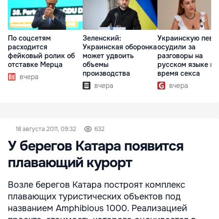
По соцсетям
Зеленский:
Украинскую певи
расходится
Украинская оборонка
осудили за
фейковый ролик об
может удвоить
разговоры на
отставке Мерца
объемы
русском языке во
производства
время секса
вчера
вчера
вчера
18 августа 2011, 09:32
632
У берегов Катара появится
плавающий курорт
Возле берегов Катара построят комплекс
плавающих туристических объектов под
названием Amphibious 1000. Реализацией