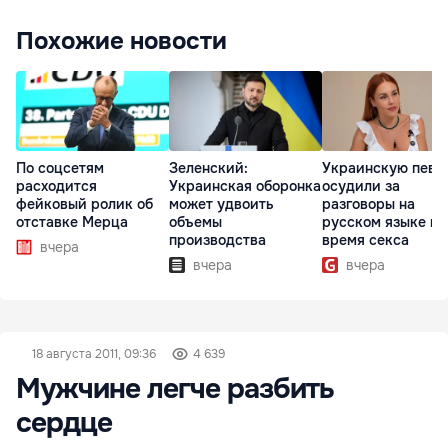
Похожие новости
По соцсетям
Зеленский:
Украинскую певи
расходится
Украинская оборонка
осудили за
фейковый ролик об
может удвоить
разговоры на
отставке Мерца
объемы
русском языке во
производства
время секса
вчера
вчера
вчера
18 августа 2011, 09:36
4 639
Мужчине легче разбить
сердце