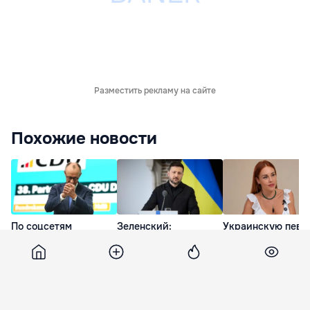
Разместить рекламу на сайте
Похожие новости
По соцсетям
Зеленский:
Украинскую певи
расходится
Украинская оборонка
осудили за
фейковый ролик об
может удвоить
разговоры на
отставке Мерца
объемы
русском языке во
производства
время секса
вчера
вчера
вчера