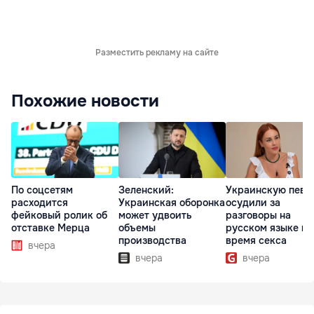
Разместить рекламу на сайте
Похожие новости
По соцсетям
Зеленский:
Украинскую певи
расходится
Украинская оборонка
осудили за
фейковый ролик об
может удвоить
разговоры на
отставке Мерца
объемы
русском языке во
производства
время секса
вчера
вчера
вчера