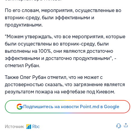
По его словам, мероприятия, осуществленные во
вторник-среду, были эффективными и
продуктивными.
"Можем утверждать, что все мероприятия, которые
были осуществлены во вторник-среду, были
выполнены на 100%, они являются достаточно
эффективными и достаточно продуктивными", -
отметил Рубан.
Также Олег Рубан отметил, что не может с
достоверностью сказать, что загрязнение является
результатом пожара на нефтебазе под Киевом.
Подпишитесь на новости Point.md в Google
Источник
Rbc