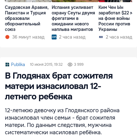
Саудовская Аравия,
Испания усиливает
Ким Чен Ын
Пакистан и Турция
охрану Сеуты двумя
заработал $22 мл
образовали
фрегатами в
на фоне войны
оборонительный
ожидании нового
России против
союз
наплыва мигрантов
Украины
36 минут назад
2 часа назад
2 часа назад
Publika
10 июня 2015, 19:32
3 999
В Глодянах брат сожителя
матери изнасиловал 12-
летнего ребенка
12-летнюю девочку из Глодянского района
изнасиловал член семьи - брат сожителя
матери. По данным следствия, мужчина
систематически насиловал ребёнка.