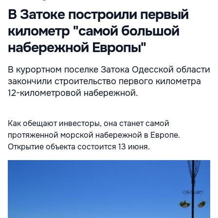
В Затоке построили первый
километр "самой большой
набережной Европы"
В курортном поселке Затока Одесской области
закончили строительство первого километра
12-километровой набережной.
Как обещают инвесторы, она станет самой
протяженной морской набережной в Европе.
Открытие объекта состоится 13 июня.