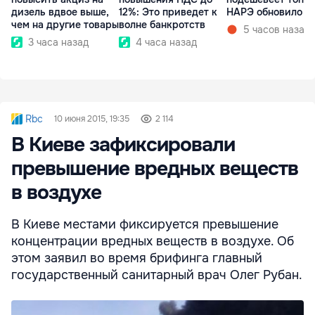
дизель вдвое выше,
12%: Это приведет к
НАРЭ обновило ц
чем на другие товары
волне банкротств
5 часов назад
3 часа назад
4 часа назад
Rbc
10 июня 2015, 19:35
2 114
В Киеве зафиксировали
превышение вредных веществ
в воздухе
В Киеве местами фиксируется превышение
концентрации вредных веществ в воздухе. Об
этом заявил во время брифинга главный
государственный санитарный врач Олег Рубан.