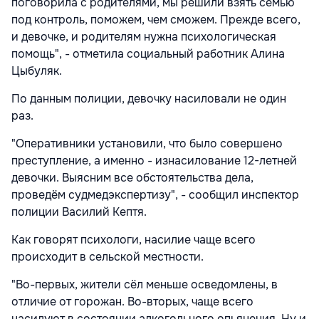
поговорила с родителями, мы решили взять семью
под контроль, поможем, чем сможем. Прежде всего,
и девочке, и родителям нужна психологическая
помощь", - отметила социальный работник Алина
Цыбуляк.
По данным полиции, девочку насиловали не один
раз.
"Оперативники установили, что было совершено
преступление, а именно - изнасилование 12-летней
девочки. Выясним все обстоятельства дела,
проведём судмедэкспертизу", - сообщил инспектор
полиции Василий Кептя.
Как говорят психологи, насилие чаще всего
происходит в сельской местности.
"Во-первых, жители сёл меньше осведомлены, в
отличие от горожан. Во-вторых, чаще всего
насилуют в состоянии алкогольного опьянения. Ну и