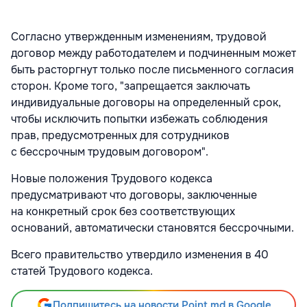
Согласно утвержденным изменениям, трудовой
договор между работодателем и подчиненным может
быть расторгнут только после письменного согласия
сторон. Кроме того, "запрещается заключать
индивидуальные договоры на определенный срок,
чтобы исключить попытки избежать соблюдения
прав, предусмотренных для сотрудников
с бессрочным трудовым договором".
Новые положения Трудового кодекса
предусматривают что договоры, заключенные
на конкретный срок без соответствующих
оснований, автоматически становятся бессрочными.
Всего правительство утвердило изменения в 40
статей Трудового кодекса.
Подпишитесь на новости Point.md в Google