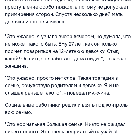
преступление особо тяжкое, а потому не допускает
примирения сторон. Спустя несколько дней мать
девочки и вовсе исчезла.
"Это ужасно, я узнала вчера вечером, но думала, что
не может такого быть. Ему 27 лет, как он только
посмел позариться на 12-летнюю девочку. Стыд
какой! Он нигде не работает, дома сидит", - сказала
женщина.
"Это ужасно, просто нет слов. Такая трагедия в
семье, сочувствую родителям и девочке. Я и не
слышал раньше такого", - поведал мужчина.
Социальные работники решили взять под контроль
всю семью.
"Это нормальная большая семья. Никто не ожидал
ничего такого. Это очень неприятный случай. Я