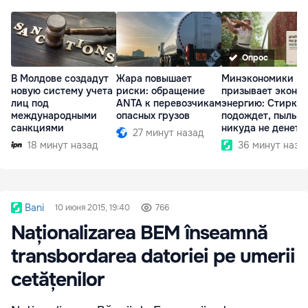
Опрос
В Молдове создадут
Жара повышает
Минэкономики
новую систему учета
риски: обращение
призывает эконо
лиц под
ANTA к перевозчикам
энергию: Стирка
международными
опасных грузов
подождет, пыль
санкциями
никуда не денетс
27 минут назад
18 минут назад
36 минут наза
Bani
10 июня 2015, 19:40
766
Naționalizarea BEM înseamnă
transbordarea datoriei pe umerii
cetățenilor