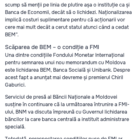
scump să menții pe linia de plutire așa o instituție ca și
Banca de Economii, decât să o lichidezi. Naționalizarea
implică costuri suplimentare pentru că acționarii vor
cere mai mult decât a cerut statul atunci când a cedat
BEM”.
Scăparea de BEM – o condiție a FMI
Una dintre condițiile Fondului Monetar Internațional
pentru semnarea unui nou memorandum cu Moldova
este lichidarea BEM, Banca Socială și Unibank. Despre
acest fapt a anunțat mai devreme și premierul Chiril
Gaburici.
Serviciul de presă al Băncii Naționale a Moldovei
susține în continuare că la următoarea întrunire a FMI-
ului, BNM va discuta împreună cu Guvernul lichidarea
băncilor la care banca centrală a instituit administrare
specială.
Totodată, nerespectarea condițiilor puse de FMI ar