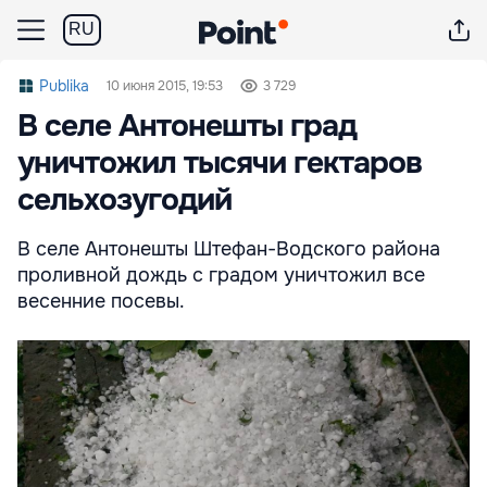
RU
Publika
10 июня 2015, 19:53
3 729
В селе Антонешты град
уничтожил тысячи гектаров
сельхозугодий
В селе Антонешты Штефан-Водского района
проливной дождь с градом уничтожил все
весенние посевы.