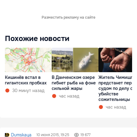
Разместить рекламу на сайте
Похожие новости
Кишинёв встал в
В Данченском озере
Житель Чимишли
гигантских пробках
гибнет рыба на фоне
предстанет перед
сильной жары
судом по делу об
30 минут назад
убийстве
час назад
сожительницы
час назад
Dumskaya
10 июня 2015, 19:25
19 677