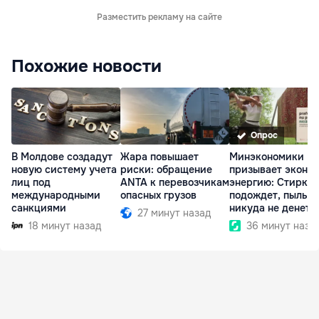
Разместить рекламу на сайте
Похожие новости
Опрос
В Молдове создадут
Жара повышает
Минэкономики
новую систему учета
риски: обращение
призывает эконо
лиц под
ANTA к перевозчикам
энергию: Стирка
международными
опасных грузов
подождет, пыль
санкциями
никуда не денетс
27 минут назад
18 минут назад
36 минут наза