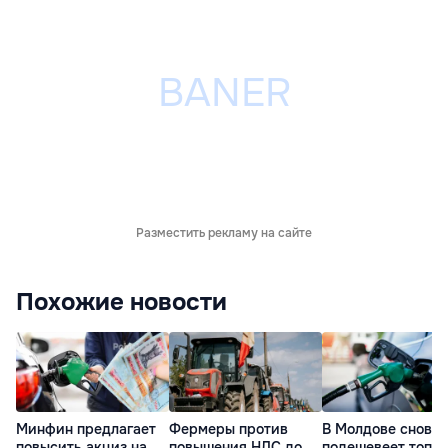
Разместить рекламу на сайте
Похожие новости
Минфин предлагает
Фермеры против
В Молдове снова
повысить акциз на
повышения НДС до
подешевеет топли