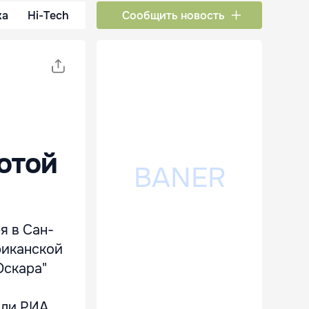
ка
Hi-Tech
Сообщить новость
отой
я в Сан-
риканской
Оскара"
или РИА