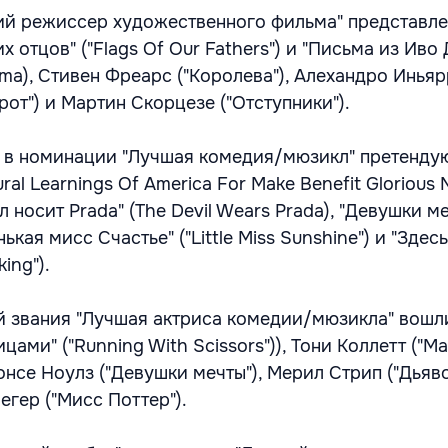
й режиссер художественного фильма" представле
х отцов" ("Flags Of Our Fathers") и "Письма из Иво
Jima), Стивен Фреарс ("Королева"), Алехандро Инья
рот") и Мартин Скорцезе ("Отступники").
" в номинации "Лучшая комедия/мюзикл" претенду
tural Learnings Of America For Make Benefit Glorious 
л носит Prada" (The Devil Wears Prada), "Девушки м
нькая мисс Счастье" ("Little Miss Sunshine") и "Здесь
ing").
й звания "Лучшая актриса комедии/мюзикла" вошл
цами" ("Running With Scissors")), Тони Коллетт ("М
онсе Ноулз ("Девушки мечты"), Мерил Стрип ("Дьяв
вегер ("Мисс Поттер").