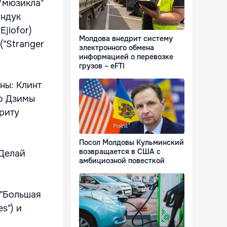
/мюзикла"
ундук
Ejiofor)
Молдова внедрит систему
("Stranger
электронного обмена
информацией о перевозке
грузов – eFTI
ны: Клинт
во Дзимы
рриту
Посол Молдовы Кульминский
возвращается в США с
"Делай
амбициозной повесткой
 "Большая
es") и