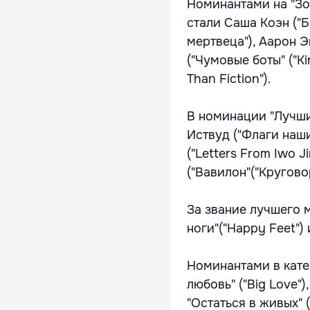
Номинантами на "Зо
стали Саша Коэн ("
мертвеца"), Аарон Э
("Чумовые боты" ("K
Than Fiction").
В номинации "Лучши
Иствуд ("Флаги наши
("Letters From Iwo 
("Вавилон"("Кругово
За звание лучшего м
ноги"("Happy Feet")
Номинантами в кате
любовь" ("Big Love")
"Остаться в живых" (