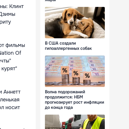
ны: Клинт
 Дзимы
рриту
В США создали
ют фильмы
гипоаллергенных собак
Nation Of
ечты"
 курят"
и Аннетт
Волна подорожаний
продолжится: НБМ
аленькая
прогнозирует рост инфляции
ол носит
до конца года