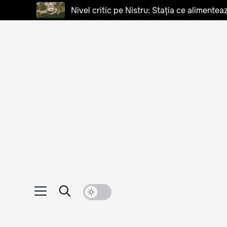
Nivel critic pe Nistru: Stația ce alimentea