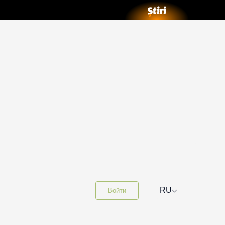
⌵
RU
Войти