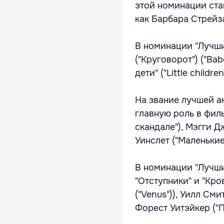
этой номинации ста
как Барбара Стрейз
В номинации "Лучши
("Круговорот") ("Bab
дети" ("Little childr
На звание лучшей а
главную роль в филь
скандале"), Мэгги Д
Уинслет ("Маленькие
В номинации "Лучши
"Отступники" и "Кро
("Venus")), Уилл Сми
Форест Уитэйкер ("П