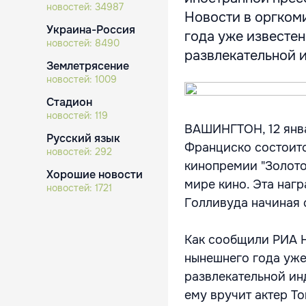
новостей:
34987
Новости в оргком
Украина-Россия
года уже известен
новостей:
8490
развлекательной и
Землетрясение
новостей:
1009
Стадион
новостей:
119
ВАШИНГТОН, 12 январ
Русский язык
Франциско состоит
новостей:
292
кинопремии "Золото
Хорошие новости
мире кино. Эта наг
новостей:
1721
Голливуда начиная с
Как сообщили РИА Н
нынешнего года уже
развлекательной ин
ему вручит актер То