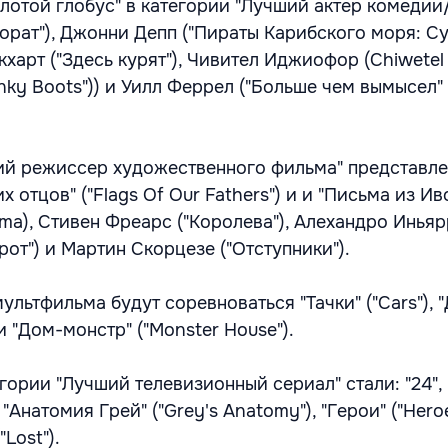
лотой глобус" в категории "Лучший актер комедии
Борат"), Джонни Депп ("Пираты Карибского моря: С
кхарт ("Здесь курят"), Чивител Иджиофор (Chiwetel 
inky Boots")) и Уилл Феррел ("Больше чем вымысел" 
й режиссер художественного фильма" представле
х отцов" ("Flags Of Our Fathers") и и "Письма из И
Jima), Стивен Фреарс ("Королева"), Алехандро Инья
рот") и Мартин Скорцезе ("Отступники").
ультфильма будут соревноваться "Тачки" ("Cars"), 
 и "Дом-монстр" ("Monster House").
гории "Лучший телевизионный сериал" стали: "24",
, "Анатомия Грей" ("Grey's Anatomy"), "Герои" ("Hero
"Lost").