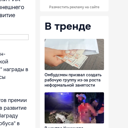
нынешнего
Разместить рекламу на сайте
звитие
В тренде
ан-
кой
" награды в
Омбудсмен призвал создать
сы
рабочую группу из-за роста
неформальной занятости
тов премии
в развитие
Награду
обуса" в