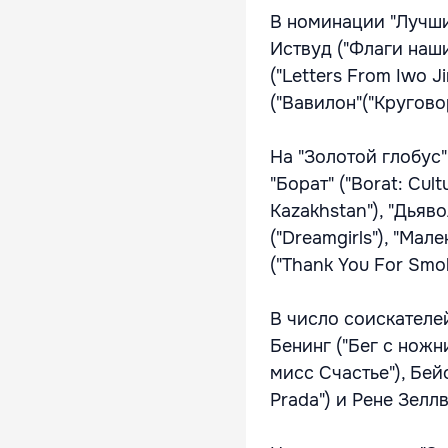
В номинации "Лучши
Иствуд ("Флаги наши
("Letters From Iwo 
("Вавилон"("Кругово
На "Золотой глобус
"Борат" ("Borat: Cul
Kazakhstan"), "Дьяво
("Dreamgirls"), "Мале
("Thank You For Smok
В число соискателе
Бенинг ("Бег с ножни
мисс Счастье"), Бей
Prada") и Рене Зелл