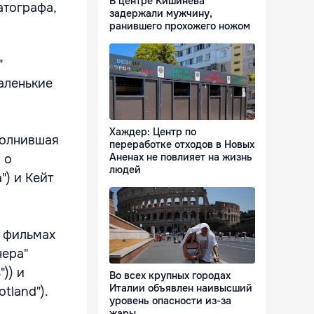
В центре Кишинева
атографа,
задержали мужчину,
ранившего прохожего ножом
"
Маленькие
Хаждер: Центр по
полнившая
переработке отходов в Новых
Аненах не повлияет на жизнь
 о
людей
") и Кейт
в фильмах
нера"
")) и
Во всех крупных городах
Италии объявлен наивысший
tland").
уровень опасности из-за
жары