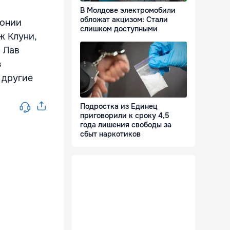
В Молдове электромобили
обложат акцизом: Стали
монии
слишком доступными
ж Клуни,
 Лав
з
 другие
Подростка из Единец
приговорили к сроку 4,5
года лишения свободы за
сбыт наркотиков