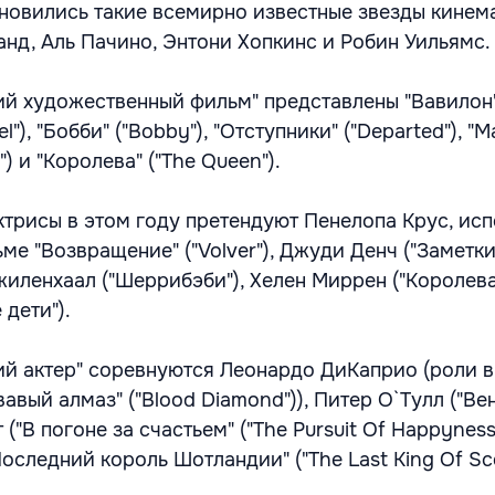
новились такие всемирно известные звезды кинем
анд, Аль Пачино, Энтони Хопкинс и Робин Уильямс.
й художественный фильм" представлены "Вавилон
el"), "Бобби" ("Bobby"), "Отступники" ("Departed"), "
en") и "Королева" ("The Queen").
ктрисы в этом году претендуют Пенелопа Крус, ис
ме "Возвращение" ("Volver"), Джуди Денч ("Заметки
жиленхаал ("Шеррибэби"), Хелен Миррен ("Королева
 дети").
й актер" соревнуются Леонардо ДиКаприо (роли 
вавый алмаз" ("Blood Diamond")), Питер О`Тулл ("Ве
т ("В погоне за счастьем" ("The Pursuit Of Happyness
оследний король Шотландии" ("The Last King Of Sco