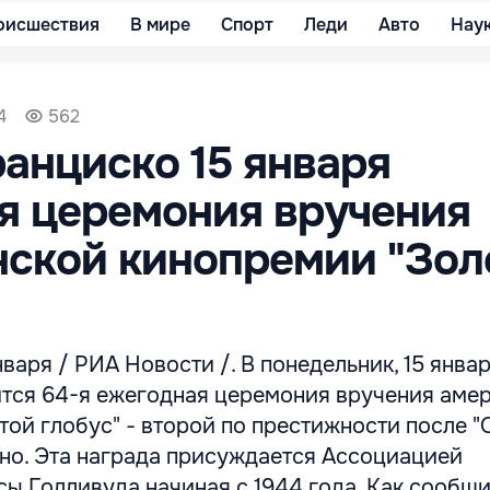
оисшествия
В мире
Спорт
Леди
Авто
Нау
4
562
анциско 15 января
я церемония вручения
ской кинопремии "Зол
аря / РИА Новости /. В понедельник, 15 январ
тся 64-я ежегодная церемония вручения аме
ой глобус" - второй по престижности после "
ино. Эта награда присуждается Ассоциацией
сы Голливуда начиная с 1944 года. Как сообщ