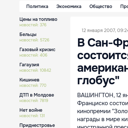
Политика
Экономика
Общество
Пр
Цены на топливо
новостей:
376
12 января 2007, 09:2
Бельцы
В Сан-Фр
новостей:
5726
Газовый кризис
состоитс
новостей:
406
американ
Гагаузия
новостей:
10842
глобус"
Кишинев
новостей:
770
ВАШИНГТОН, 12 янв
ДТП в Молдове
новостей:
7819
Франциско состои
Нет войне
кинопремии "Золот
новостей:
131
награды в мире к
Приднестровье
иностранной прес