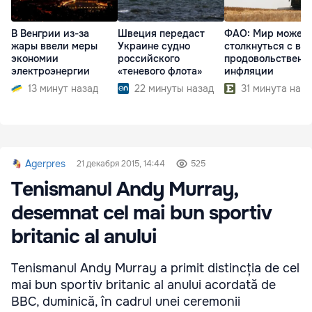
В Венгрии из-за
Швеция передаст
ФАО: Мир может
жары ввели меры
Украине судно
столкнуться с во
экономии
российского
продовольственн
электроэнергии
«теневого флота»
инфляции
13 минут назад
22 минуты назад
31 минута наза
Agerpres
21 декабря 2015, 14:44
525
Tenismanul Andy Murray,
desemnat cel mai bun sportiv
britanic al anului
Tenismanul Andy Murray a primit distincția de cel
mai bun sportiv britanic al anului acordată de
BBC, duminică, în cadrul unei ceremonii