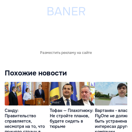
Разместить рекламу на сайте
Похожие новости
Санду:
Тофан — Плахотнюку:
Вартанян - властя
Правительство
Не стройте планов,
FlyOne не должна
справляется,
будете сидеть в
быть устранена в
несмотря на то, что
тюрьме
интересах другой
приняло страну в
компании