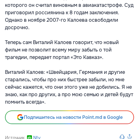
которого он считал виновным в авиакатастрофе. Суд
приговорил россиянина к 8 годам заключения.
Однако в ноябре 2007-го Калоева освободили
досрочно.
Теперь сам Виталий Калоев говорит, что новый
фильм не позволит всему миру забыть о той
трагедии, передает портал «Это Кавказ».
Виталий Калоев: «Швейцария, Германия и другие
старались, чтобы про них быстрее забыли, но мне
сейчас кажется, что они этого уже не добились. Я не
знаю, как про других, а про мою семью и детей будут
помнить всегда».
Подпишитесь на новости Point.md в Google
Источник
Ntv