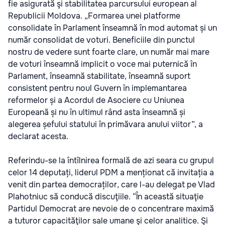
fie asigurată şi stabilitatea parcursului european al
Republicii Moldova. „Formarea unei platforme
consolidate în Parlament înseamnă în mod automat și un
număr consolidat de voturi. Beneficiile din punctul
nostru de vedere sunt foarte clare, un număr mai mare
de voturi înseamnă implicit o voce mai puternică în
Parlament, înseamnă stabilitate, înseamnă suport
consistent pentru noul Guvern în implemantarea
reformelor și a Acordul de Asociere cu Uniunea
Europeană și nu în ultimul rând asta înseamnă și
alegerea șefului statului în primăvara anului viitor”, a
declarat acesta.
Referindu-se la întîlnirea formală de azi seara cu grupul
celor 14 deputați, liderul PDM a menționat că invitația a
venit din partea democraților, care l-au delegat pe Vlad
Plahotniuc să conducă discuţiile. “În această situaţie
Partidul Democrat are nevoie de o concentrare maximă
a tuturor capacităţilor sale umane şi celor analitice. Şi