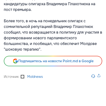
кандидатуры олигарха Владимира Плахотнюка на
пост премьера.
Более того, в ночь на понедельник олигарх с
сомнительной репутацией Владимир Плахотнюк
сообщил, что возвращается в политику для участия в
формировании нового парламентского
большинства, и пообещал, что обеспечит Молдове
"шоковую терапию".
Подпишитесь на новости Point.md в Google
Источник
Moldnews