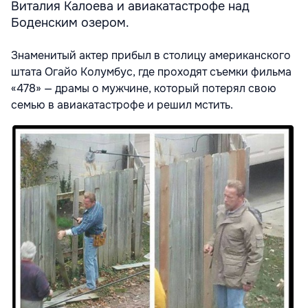
Виталия Калоева и авиакатастрофе над
Боденским озером.
Знаменитый актер прибыл в столицу американского
штата Огайо Колумбус, где проходят съемки фильма
«478» — драмы о мужчине, который потерял свою
семью в авиакатастрофе и решил мстить.