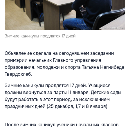
Зимние каникулы продлятся 17 дней.
Объявление сделала на сегодняшнем заседании
примэрии начальник Главного управления
образования, молодежи и спорта Татьяна Нагнибеда
Твердохлеб.
Зимние каникулы продлятся 17 дней. Учащиеся
должны вернуться за парты 11 января. Детские сады
будут работать в этот период, за исключением
праздничных дней (25 декабря, 1,7 и 8 января).
После зимних каникул ученики начальных классов