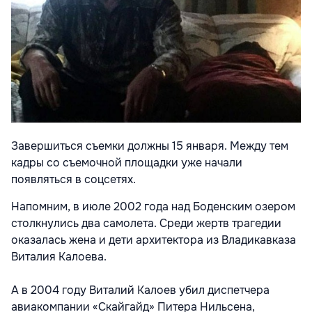
Завершиться съемки должны 15 января. Между тем
кадры со съемочной площадки уже начали
появляться в соцсетях.
Напомним, в июле 2002 года над Боденским озером
столкнулись два самолета. Среди жертв трагедии
оказалась жена и дети архитектора из Владикавказа
Виталия Калоева.
А в 2004 году Виталий Калоев убил диспетчера
авиакомпании «Скайгайд» Питера Нильсена,