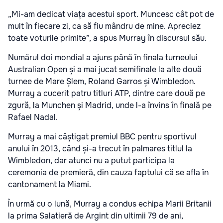
„Mi-am dedicat viața acestui sport. Muncesc cât pot de
mult în fiecare zi, ca să fiu mândru de mine. Apreciez
toate voturile primite”, a spus Murray în discursul său.
Numărul doi mondial a ajuns până în finala turneului
Australian Open și a mai jucat semifinale la alte două
turnee de Mare Șlem, Roland Garros și Wimbledon.
Murray a cucerit patru titluri ATP, dintre care două pe
zgură, la Munchen și Madrid, unde l-a învins în finală pe
Rafael Nadal.
Murray a mai câștigat premiul BBC pentru sportivul
anului în 2013, când și-a trecut în palmares titlul la
Wimbledon, dar atunci nu a putut participa la
ceremonia de premieră, din cauza faptului că se afla în
cantonament la Miami.
În urmă cu o lună, Murray a condus echipa Marii Britanii
la prima Salatieră de Argint din ultimii 79 de ani,