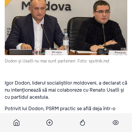
Dodon și Usatîi nu mai sunt parteneri. Foto: sputnik.md
Igor Dodon, liderul socialiștilor moldoveni, a declarat că
nu intenționează să mai colaboreze cu Renato Usatîi și
cu partidul acestuia.
Potrivit lui Dodon, PSRM practic se află deja într-o
companie pre-electorală în care nu va avea aliați.
”Va trebui să luptăm, practic, împotriva tuturor. Spre