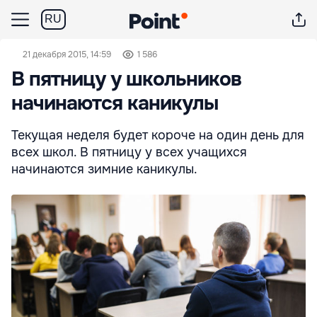
RU
21 декабря 2015, 14:59
1 586
В пятницу у школьников
начинаются каникулы
Текущая неделя будет короче на один день для
всех школ. В пятницу у всех учащихся
начинаются зимние каникулы.