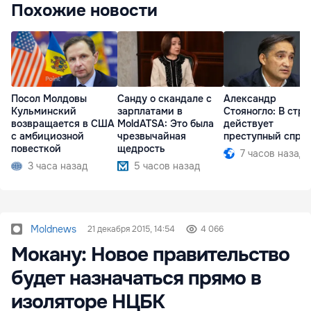
Похожие новости
Посол Молдовы
Санду о скандале с
Александр
Кульминский
зарплатами в
Стояногло: В стра
возвращается в США
MoldATSA: Это была
действует
с амбициозной
чрезвычайная
преступный спру
повесткой
щедрость
7 часов назад
3 часа назад
5 часов назад
Moldnews
21 декабря 2015, 14:54
4 066
Мокану: Новое правительство
будет назначаться прямо в
изоляторе НЦБК