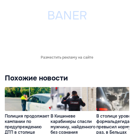
Разместить рекламу на сайте
Похожие новости
Полиция продолжает
В Кишиневе
В столице уровен
кампании по
карабинеры спасли
формальдегида
предупреждению
мужчину, найденного
превысил норму в
ДТП в столице
без сознания
раз, в Бельцах