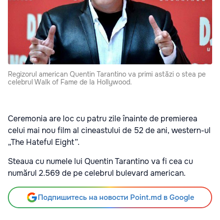
Regizorul american Quentin Tarantino va primi astăzi o stea pe
celebrul Walk of Fame de la Hollywood.
Ceremonia are loc cu patru zile înainte de premierea
celui mai nou film al cineastului de 52 de ani, western-ul
„The Hateful Eight”.
Steaua cu numele lui Quentin Tarantino va fi cea cu
numărul 2.569 de pe celebrul bulevard american.
Подпишитесь на новости Point.md в Google