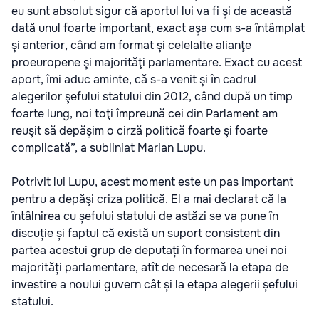
eu sunt absolut sigur că aportul lui va fi şi de această
dată unul foarte important, exact aşa cum s-a întâmplat
şi anterior, când am format şi celelalte alianţe
proeuropene şi majorităţi parlamentare. Exact cu acest
aport, îmi aduc aminte, că s-a venit şi în cadrul
alegerilor şefului statului din 2012, când după un timp
foarte lung, noi toţi împreună cei din Parlament am
reuşit să depăşim o cirză politică foarte şi foarte
complicată”, a subliniat Marian Lupu.
Potrivit lui Lupu, acest moment este un pas important
pentru a depăşi criza politică. El a mai declarat că la
întâlnirea cu șefului statului de astăzi se va pune în
discuție și faptul că există un suport consistent din
partea acestui grup de deputați în formarea unei noi
majorități parlamentare, atît de necesară la etapa de
investire a noului guvern cât și la etapa alegerii șefului
statului.