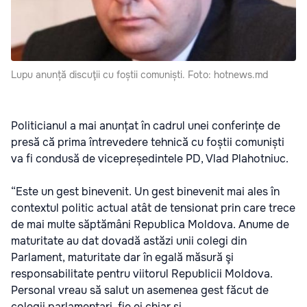
Lupu anunță discuţii cu foștii comuniști. Foto: hotnews.md
Politicianul a mai anunțat în cadrul unei conferințe de
presă că prima întrevedere tehnică cu foștii comuniști
va fi condusă de vicepreședintele PD, Vlad Plahotniuc.
“Este un gest binevenit. Un gest binevenit mai ales în
contextul politic actual atât de tensionat prin care trece
de mai multe săptămâni Republica Moldova. Anume de
maturitate au dat dovadă astăzi unii colegi din
Parlament, maturitate dar în egală măsură şi
responsabilitate pentru viitorul Republicii Moldova.
Personal vreau să salut un asemenea gest făcut de
colegii parlamentari, fie ei chiar şi