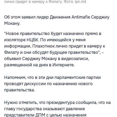
лично придет в камеру к Филату. Фото: ipn.md
Об этом заявил лидер Движения Antimafie Серджиу
Мокану.
"Новое правительство будет назначено прямо в
изоляторе НЦБК. По имеющейся у меня
информации, Плахотнюк лично придет в камеру к
Филату и они обсудят будущее правительство", -
объявил Серджиу Мокану в видеозаписи,
размещенной на днях в Интернете.
Напомним, что в эти дни парламентские партии
проводят дискуссии по назначению нового
правительства.
Нужно отметить, что президентура сообщила, что на
главу государства оказывают давление
представители ДПМ с целью назначения