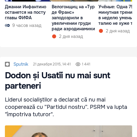
Джанни Инфантино
Велогонщиц на «Тур
Учёные: Одна 75-
останется на посту
де Франс»
минутная тренир
главы ФИФА
заподозрили в
в неделю уменьш
увеличении груди
талию не хуже тр
9 часов назад
ради аэродинамики
2 дня назад
2 дня назад
Sputnik
21 декабря 2015, 14:41
1 441
Dodon și Usatîi nu mai sunt
parteneri
Liderul socialiștilor a declarat că nu mai
cooperează cu ”Partidul nostru”. PSRM va lupta
"împotriva tuturor".