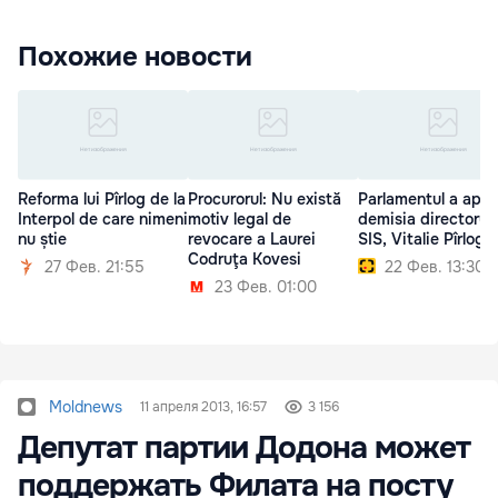
Похожие новости
Reforma lui Pîrlog de la
Procurorul: Nu există
Parlamentul a apro
Interpol de care nimeni
motiv legal de
demisia directorulu
nu știe
revocare a Laurei
SIS, Vitalie Pîrlog
Codruţa Kovesi
27 Фев. 21:55
22 Фев. 13:30
23 Фев. 01:00
Moldnews
11 апреля 2013, 16:57
3 156
Депутат партии Додона может
поддержать Филата на посту