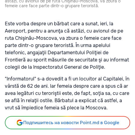
astăzi, cu avionul de pe ruta Chişinău-Moscova, va zbura o
femeie care face parte dintr-o grupare teroristă.
Este vorba despre
un bărbat care a sunat, ieri, la
Aeroport, pentru a anunţa că astăzi, cu avionul de pe
ruta Chişinău-Moscova, va zbura o femeie care face
parte dintr-o grupare teroristă. În urma apelului
telefonic, angajaţii Departamentului Poliţiei de
Frontieră au sporit măsurile de securitate şi au informat
colegii de la Inspectoratul General de Poliţie.
"Informatorul" s-a dovedit a fi un locuitor al Capitalei, în
vârstă de 62 de ani. Iar femeia despre care a spus că ar
avea legături cu teroriştii este, de fapt, soţia sa, cu care
se află în relaţii ostile. Bărbatul a explicat că astfel, a
vrut să împiedice femeia să plece la Moscova.
Подпишитесь на новости Point.md в Google