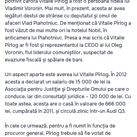
potrivit cărora Vitalie Pîrlog a fost o persoană fidelă lui
Vladimir Voronin. Mai mult, în prezent, acesta ar avea
legături destul de strânse cu deputatul şi omul de
afaceri Vlad Plahotniuc. De menționat că Vitalie Pîrlog a
fost văzut de mai multe ori la hotelul Nobil, în
anticamera lui Plahotniuc. Presa a mai scris că Vitalie
Pîrlog ar fi fost şi reprezentantul la CEDO al lui Oleg
Voronin, fiul liderului comuniştilor, suspectat de
evaziune fiscală și spălare de bani.
Un aspect aparte este averea lui Vitalie Pîrlog. În 2012
acesta a declarat un salariu de 15 000 de lei la
Asociaţia pentru Justiţie şi Drepturile Omului pe care o
conduce, iar din consultaţii juridice – 120 000 de lei. Cu
toate astea, acesta are o casă în valoare de 666 000
lei, cumpărată în 2011, și circulă zilnic într-un Audi Q3.
În cele ce urmează, pentru a fi numit în funcția de
procuror general, Pîrlog trebuie să fie votat de