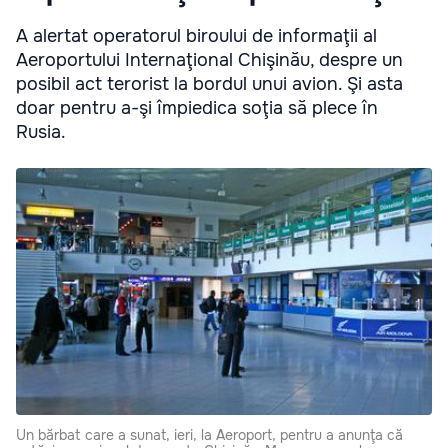
A alertat operatorul biroului de informaţii al
Aeroportului Internaţional Chişinău, despre un
posibil act terorist la bordul unui avion. Şi asta
doar pentru a-şi împiedica soţia să plece în
Rusia.
Un bărbat care a sunat, ieri, la Aeroport, pentru a anunţa că