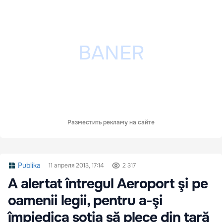
Разместить рекламу на сайте
Publika
11 апреля 2013, 17:14
2 317
A alertat întregul Aeroport şi pe
oamenii legii, pentru a-şi
împiedica soţia să plece din ţară