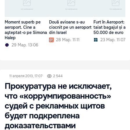
Moment superb pe
Două avioane s-au
Furt în Aeroport: A
aeroport. Cine a
ciocnit pe un aeroport
taiat bagajul și a f
aşteptat-o pe Simona
din Israel
50.000 de euro
Halep
28 Мар. 11:11
23 Мар. 11:07
29 Мар. 13:06
11 апреля 2013, 17:07
2 544
Прокуратура не исключает,
что «коррумпированность»
судей с рекламных щитов
будет подкреплена
доказательствами