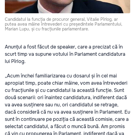
Candidatul la funcția de procuror general, Vitalie Pîrlog, ar
putea avea mâine întrevederi cu președintele Parlamentului,
Marian Lupu, și cu fracțiunile parlamentare.
Anunțul a fost făcut de speaker, care a precizat că în
scurt timp va supune votului în Parlament candidatura
lui Pîrlog.
„Acum închei familiarizarea cu dosarul și în cel mai
apropiat timp, poate chiar mâine, vom avea întrevederi
cu fracțiunile și cu candidatul la această funcție. Sunt
două scenarii: ori înaintez candidatura, indiferent dacă
va avea susținere sau nu, ori candidatul se retrage,
dacă consideră că nu va avea susținere în Parlament. Eu
sunt în continuare pe poziția că această comisie, care a
selectat candidatul, a făcut o muncă bună. Am promis
că vin cu propunerea în Parlament, indiferent dacă va