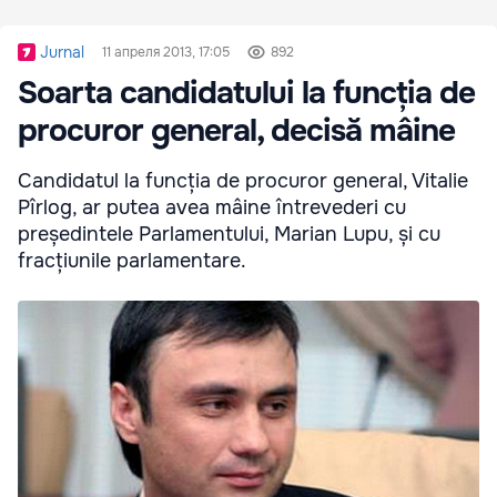
Jurnal
11 апреля 2013, 17:05
892
Soarta candidatului la funcția de
procuror general, decisă mâine
Candidatul la funcția de procuror general, Vitalie
Pîrlog, ar putea avea mâine întrevederi cu
președintele Parlamentului, Marian Lupu, și cu
fracțiunile parlamentare.