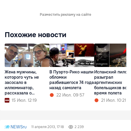
Разместить рекламу на сайте
Похожие новости
Жена мужчины,
В Пуэрто-Рико нашли
Испанский пилот
которого чуть не
обломки
разыграл
засосало в
разбившегося 74 года
аргентинских
иллюминатор,
назад самолета
болельщиков во
рассказала о
время полета
22 Июл. 09:57
пережитом
15 Июл. 12:19
21 Июл. 10:21
NEWSru
11 апреля 2013, 17:18
2 239