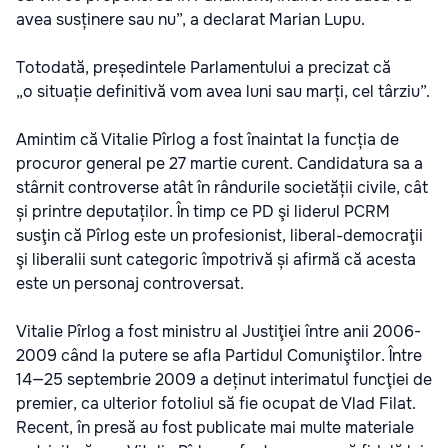
avea susținere sau nu”, a declarat Marian Lupu.
Totodată, președintele Parlamentului a precizat că
„o situație definitivă vom avea luni sau marți, cel târziu”.
Amintim că Vitalie Pîrlog a fost înaintat la funcția de
procuror general pe 27 martie curent. Candidatura sa a
stârnit controverse atât în rândurile societății civile, cât
și printre deputaților. În timp ce PD şi liderul PCRM
susţin că Pîrlog este un profesionist, liberal-democraţii
şi liberalii sunt categoric împotrivă și afirmă că acesta
este un personaj controversat.
Vitalie Pîrlog a fost ministru al Justiţiei între anii 2006-
2009 când la putere se afla Partidul Comuniştilor. Între
14—25 septembrie 2009 a deținut interimatul funcţiei de
premier, ca ulterior fotoliul să fie ocupat de Vlad Filat.
Recent, în presă au fost publicate mai multe materiale