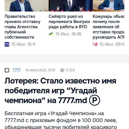
Правительство
Сийярто ушел из
Кожухарь объясн
приняло отставку
парламента Венгрии
почему после
главы Агентства
ради работы в BYD
заявления об
публичной
отставке продол
15 Июл. 19:36
собственности
руководить АПС
15 Июл. 16:11
15 Июл. 09:01
7777
14 июля 2021, 13:51
3 720
Лотерея: Стало известно имя
победителя игр “Угадай
чемпиона“ на 7777.md Ⓟ
Бесплатная игра «Угадай Чемпиона» на
7777.md с призовым фондом в 100 000 леев,
объединившая тысячи любителей красивого