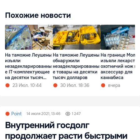
Похожие новости
На таможне Леушены
На таможне Леушены
На границе Молд
изъяли
обнаружили
изъяли лекарства
незадекларированны
незадекларированны
охотничий нож и
е IT-комплектующие
е товары на десятки
аксессуар для
на десятки тысяч
тысяч долларов
каннабиса
леев
23 Июл. 10:44
30 Июл. 18:36
вчера
Point
14 июля 2021, 13:46
1 247
Внутренний госдолг
продолжает расти быстрыми