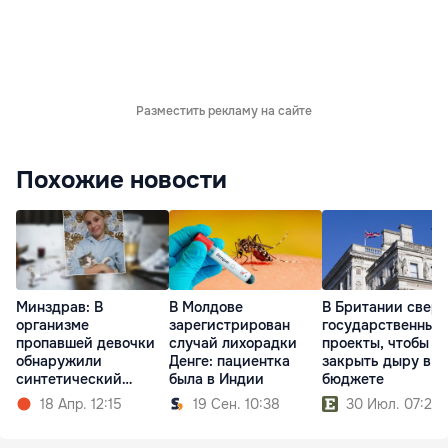
Разместить рекламу на сайте
Похожие новости
Минздрав: В
В Молдове
В Британии сверн
организме
зарегистрирован
государственные
пропавшей девочки
случай лихорадки
проекты, чтобы
обнаружили
Денге: пациентка
закрыть дыру в
синтетический
была в Индии
бюджете
опиоид
18 Апр. 12:15
19 Сен. 10:38
30 Июл. 07:20