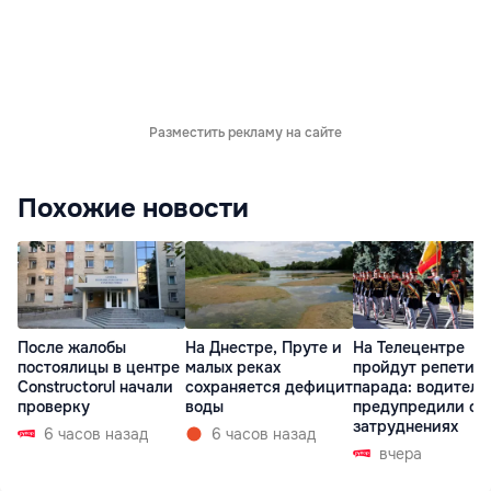
Разместить рекламу на сайте
Похожие новости
После жалобы
На Днестре, Пруте и
На Телецентре
постоялицы в центре
малых реках
пройдут репетиц
Constructorul начали
сохраняется дефицит
парада: водителе
проверку
воды
предупредили о
затруднениях
6 часов назад
6 часов назад
вчера