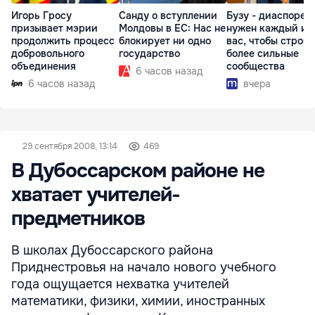
Игорь Гросу
Санду о вступлении
Бузу - диаспоре:
призывает мэрии
Молдовы в ЕС: Нас не
нужен каждый из
продолжить процесс
блокирует ни одно
вас, чтобы строит
добровольного
государство
более сильные
объединения
сообщества
6 часов назад
6 часов назад
вчера
29 сентября 2008, 13:14
469
В Дубоссарском районе не
хватает учителей-
предметников
В школах Дубоссарского района
Приднестровья на начало нового учебного
года ощущается нехватка учителей
математики, физики, химии, иностранных