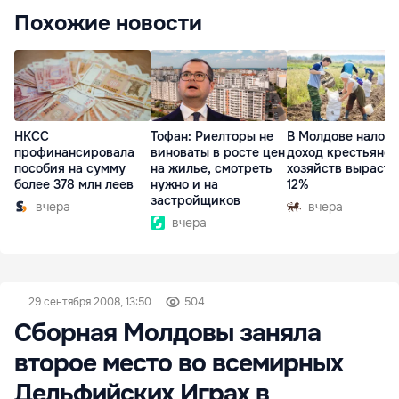
Похожие новости
НКСС
Тофан: Риелторы не
В Молдове налог 
профинансировала
виноваты в росте цен
доход крестьянск
пособия на сумму
на жилье, смотреть
хозяйств вырасте
более 378 млн леев
нужно и на
12%
застройщиков
вчера
вчера
вчера
29 сентября 2008, 13:50
504
Сборная Молдовы заняла
второе место во всемирных
Дельфийских Играх в