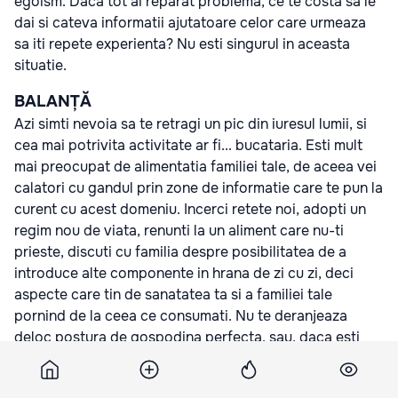
egoism. Daca tot ai reparat problema, ce te costa sa le
dai si cateva informatii ajutatoare celor care urmeaza
sa iti repete experienta? Nu esti singurul in aceasta
situatie.
BALANȚĂ
Azi simti nevoia sa te retragi un pic din iuresul lumii, si
cea mai potrivita activitate ar fi... bucataria. Esti mult
mai preocupat de alimentatia familiei tale, de aceea vei
calatori cu gandul prin zone de informatie care te pun la
curent cu acest domeniu. Incerci retete noi, adopti un
regim nou de viata, renunti la un aliment care nu-ti
prieste, discuti cu familia despre posibilitatea de a
introduce alte componente in hrana de zi cu zi, deci
aspecte care tin de sanatatea ta si a familiei tale
pornind de la ceea ce consumati. Nu te deranjeaza
deloc postura de gospodina perfecta, sau, daca esti
barbat, vei avea si tu aceeasi atractie spre
gastronomie, sau macar spre a face cumparaturile