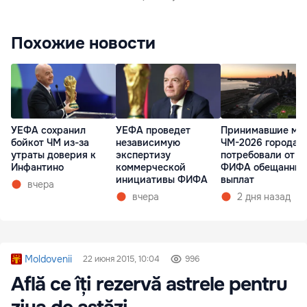
Похожие новости
УЕФА сохранил
УЕФА проведет
Принимавшие ма
бойкот ЧМ из-за
независимую
ЧМ-2026 города 
утраты доверия к
экспертизу
потребовали от
Инфантино
коммерческой
ФИФА обещанных
инициативы ФИФА
выплат
вчера
вчера
2 дня назад
Moldovenii
22 июня 2015, 10:04
996
Află ce îți rezervă astrele pentru