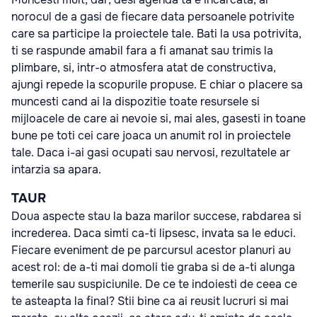
norocul de a gasi de fiecare data persoanele potrivite
care sa participe la proiectele tale. Bati la usa potrivita,
ti se raspunde amabil fara a fi amanat sau trimis la
plimbare, si, intr-o atmosfera atat de constructiva,
ajungi repede la scopurile propuse. E chiar o placere sa
muncesti cand ai la dispozitie toate resursele si
mijloacele de care ai nevoie si, mai ales, gasesti in toane
bune pe toti cei care joaca un anumit rol in proiectele
tale. Daca i-ai gasi ocupati sau nervosi, rezultatele ar
intarzia sa apara.
TAUR
Doua aspecte stau la baza marilor succese, rabdarea si
increderea. Daca simti ca-ti lipsesc, invata sa le educi.
Fiecare eveniment de pe parcursul acestor planuri au
acest rol: de a-ti mai domoli tie graba si de a-ti alunga
temerile sau suspiciunile. De ce te indoiesti de ceea ce
te asteapta la final? Stii bine ca ai reusit lucruri si mai