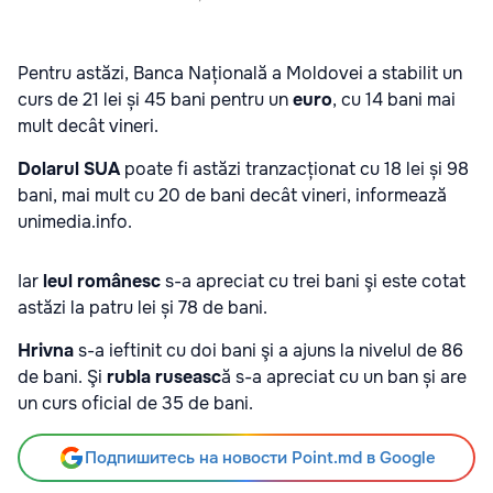
Pentru astăzi, Banca Națională a Moldovei a stabilit un
curs de 21 lei și 45 bani pentru un
euro
, cu 14 bani mai
mult decât vineri.
Dolarul SUA
poate fi astăzi tranzacționat cu 18 lei și 98
bani, mai mult cu 20 de bani decât vineri, informează
unimedia.info.
Iar
leul românesc
s-a apreciat cu trei bani şi este cotat
astăzi la patru lei și 78 de bani.
Hrivna
s-a ieftinit cu doi bani şi a ajuns la nivelul de 86
de bani. Şi
rubla ruseasc
ă s-a apreciat cu un ban și are
un curs oficial de 35 de bani.
Подпишитесь на новости Point.md в Google