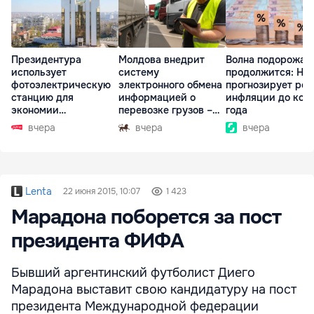
Президентура
Молдова внедрит
Волна подорожан
использует
систему
продолжится: НБ
фотоэлектрическую
электронного обмена
прогнозирует рос
станцию для
информацией о
инфляции до кон
экономии
перевозке грузов –
года
электроэнергии
eFTI
вчера
вчера
вчера
Lenta
22 июня 2015, 10:07
1 423
Марадона поборется за пост
президента ФИФА
Бывший аргентинский футболист Диего
Марадона выставит свою кандидатуру на пост
президента Международной федерации