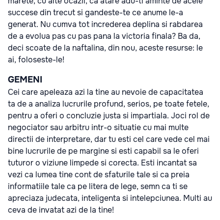
marete, cu alte ocazii, ca atare adu-ti aminte de acele
succese din trecut si gandeste-te ce anume le-a
generat. Nu cumva tot increderea deplina si rabdarea
de a evolua pas cu pas pana la victoria finala? Ba da,
deci scoate de la naftalina, din nou, aceste resurse: le
ai, foloseste-le!
GEMENI
Cei care apeleaza azi la tine au nevoie de capacitatea
ta de a analiza lucrurile profund, serios, pe toate fetele,
pentru a oferi o concluzie justa si impartiala. Joci rol de
negociator sau arbitru intr-o situatie cu mai multe
directii de interpretare, dar tu esti cel care vede cel mai
bine lucrurile de pe margine si esti capabil sa le oferi
tuturor o viziune limpede si corecta. Esti incantat sa
vezi ca lumea tine cont de sfaturile tale si ca preia
informatiile tale ca pe litera de lege, semn ca ti se
apreciaza judecata, inteligenta si intelepciunea. Multi au
ceva de invatat azi de la tine!