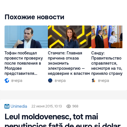
Похожие новости
Тофан пообещал
Стамате: Главная
Санду:
провести проверку
причина отказа
Правительство
после появления в
экономить
справляется,
Молдове
электроэнергию —
несмотря на то, ч
представителя
недоверие к властям
приняло страну в
Южной Осетии
разгар кризиса
вчера
вчера
вчера
Unimedia
22 июня 2015, 10:13
968
Leul moldovenesc, tot mai
neputincios față de euro și dolar