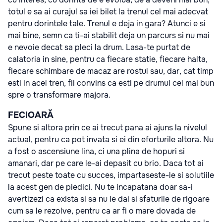
totul e sa ai curajul sa iei bilet la trenul cel mai adecvat
pentru dorintele tale. Trenul e deja in gara? Atunci e si
mai bine, semn ca ti-ai stabilit deja un parcurs si nu mai
e nevoie decat sa pleci la drum. Lasa-te purtat de
calatoria in sine, pentru ca fiecare statie, fiecare halta,
fiecare schimbare de macaz are rostul sau, dar, cat timp
esti in acel tren, fii convins ca esti pe drumul cel mai bun
spre o transformare majora.
FECIOARĂ
Spune si altora prin ce ai trecut pana ai ajuns la nivelul
actual, pentru ca pot invata si ei din eforturile altora. Nu
a fost o ascensiune lina, ci una plina de hopuri si
amanari, dar pe care le-ai depasit cu brio. Daca tot ai
trecut peste toate cu succes, impartaseste-le si solutiile
la acest gen de piedici. Nu te incapatana doar sa-i
avertizezi ca exista si sa nu le dai si sfaturile de rigoare
cum sa le rezolve, pentru ca ar fi o mare dovada de