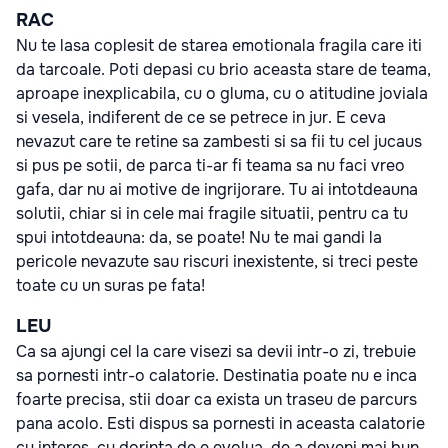
RAC
Nu te lasa coplesit de starea emotionala fragila care iti
da tarcoale. Poti depasi cu brio aceasta stare de teama,
aproape inexplicabila, cu o gluma, cu o atitudine joviala
si vesela, indiferent de ce se petrece in jur. E ceva
nevazut care te retine sa zambesti si sa fii tu cel jucaus
si pus pe sotii, de parca ti-ar fi teama sa nu faci vreo
gafa, dar nu ai motive de ingrijorare. Tu ai intotdeauna
solutii, chiar si in cele mai fragile situatii, pentru ca tu
spui intotdeauna: da, se poate! Nu te mai gandi la
pericole nevazute sau riscuri inexistente, si treci peste
toate cu un suras pe fata!
LEU
Ca sa ajungi cel la care visezi sa devii intr-o zi, trebuie
sa pornesti intr-o calatorie. Destinatia poate nu e inca
foarte precisa, stii doar ca exista un traseu de parcurs
pana acolo. Esti dispus sa pornesti in aceasta calatorie
cu interes, cu dorinta de e evolua, de a deveni mai bun,