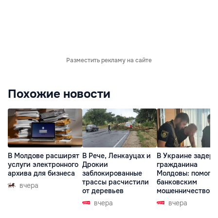
Разместить рекламу на сайте
Похожие новости
В Молдове расширят
В Рече, Ленкауцах и
В Украине задер
услуги электронного
Дрокии
гражданина
архива для бизнеса
заблокированные
Молдовы: помогал
трассы расчистили
банковским
вчера
от деревьев
мошенничеством 
Чехии
вчера
вчера