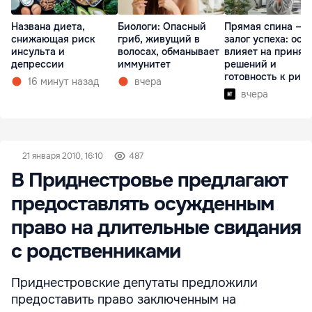
Названа диета,
Биологи: Опасный
Прямая спина —
снижающая риск
гриб, живущий в
залог успеха: оса
инсульта и
волосах, обманывает
влияет на принят
депрессии
иммунитет
решений и
готовность к рис
16 минут назад
вчера
вчера
21 января 2010, 16:10
487
В Приднестровье предлагают
предоставлять осужденным
право на длительные свидания
с родственниками
Приднестровские депутаты предложили
предоставить право заключенным на