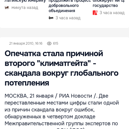
Латинскую Америку
продолжить процесс
блокирует ни одн
добровольного
государство
минута назад
объединения
3 часа назад
3 часа назад
21 января 2010, 16:16
615
Опечатка стала причиной
второго "климатгейта" -
скандала вокруг глобального
потепления
МОСКВА, 21 января / РИА Новости /. Две
переставленные местами цифры стали одной
из причин скандала вокруг ошибок,
обнаруженных в четвертом докладе
Межправительственной группы экспертов по