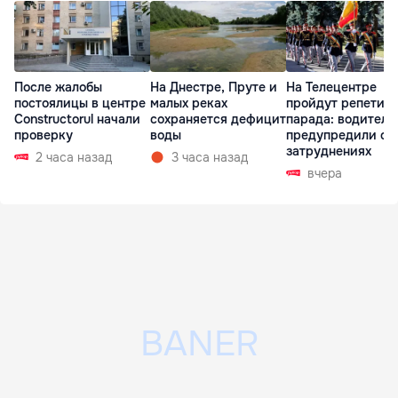
После жалобы
На Днестре, Пруте и
На Телецентре
постоялицы в центре
малых реках
пройдут репетиц
Constructorul начали
сохраняется дефицит
парада: водителе
проверку
воды
предупредили о
затруднениях
2 часа назад
3 часа назад
вчера