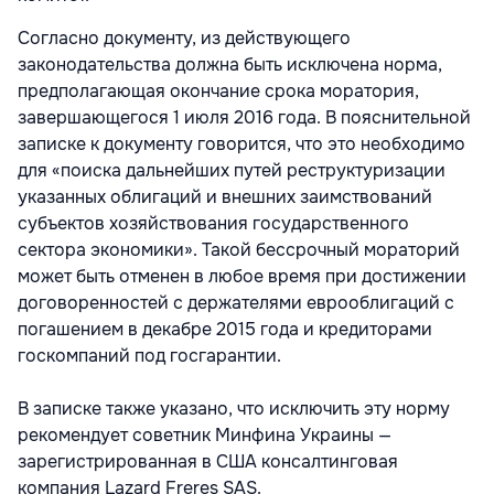
Согласно документу, из действующего
законодательства должна быть исключена норма,
предполагающая окончание срока моратория,
завершающегося 1 июля 2016 года. В пояснительной
записке к документу говорится, что это необходимо
для «поиска дальнейших путей реструктуризации
указанных облигаций и внешних заимствований
субъектов хозяйствования государственного
сектора экономики». Такой бессрочный мораторий
может быть отменен в любое время при достижении
договоренностей с держателями еврооблигаций с
погашением в декабре 2015 года и кредиторами
госкомпаний под госгарантии.
В записке также указано, что исключить эту норму
рекомендует советник Минфина Украины —
зарегистрированная в США консалтинговая
компания Lazard Freres SAS.