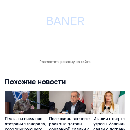
Разместить рекламу на сайте
Похожие новости
Пентагон внезапно
Пезешкиан впервые
Италия отвергла
отстранил генерала,
раскрыл детали
угрозы Испании в
координирующего
сорванной сделки с
связи с погранич