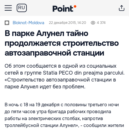
RU
Bloknot-Moldova
22 декабря 2015, 14:20
4 374
В парке Алунел тайно
продолжается строительство
автозаправочной станции
Об этом сообщается в одной из социальных
сетей в группе Statia PECO din preajma parcului.
«Строительство автозаправочной станции в
парке Алунел идет без проблем.
В ночь с 18 на 19 декабря с половины третьего ночи
до пяти часов утра бригада рабочих проводила
работы на электрических столбах, напротив
троллейбусной станции Алунел», - сообщили жители