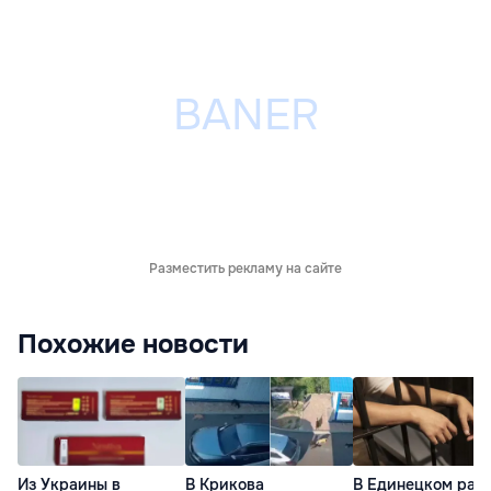
Разместить рекламу на сайте
Похожие новости
Из Украины в
В Крикова
В Единецком рай