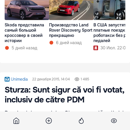
Skoda представила
Производство Land
В США запустят
самый большой
Rover Discovery Sport
платные поездки 
кроссовер в своей
прекращено
роботакси без ру
истории
педалей
6 дней назад
5 дней назад
30 Июл. 22:00
Unimedia
22 декабря 2015, 14:04
1 485
Sturza: Sunt sigur că voi fi votat,
inclusiv de către PDM
Premierul desemnat, Ion Sturza, se arată optimist
în ceea ce privește șansele de a primi vot de
încredere din partea Parlamentului.