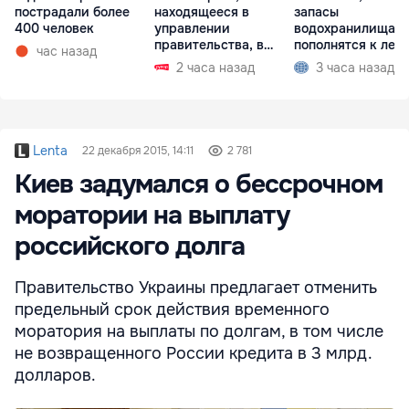
пострадали более
находящееся в
запасы
400 человек
управлении
водохранилища н
правительства, в
пополнятся к лету
час назад
запустении
2027 года
2 часа назад
3 часа назад
Lenta
22 декабря 2015, 14:11
2 781
Киев задумался о бессрочном
моратории на выплату
российского долга
Правительство Украины предлагает отменить
предельный срок действия временного
моратория на выплаты по долгам, в том числе
не возвращенного России кредита в 3 млрд.
долларов.