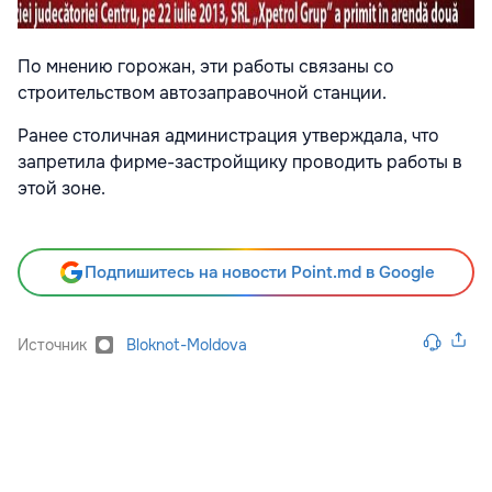
По мнению горожан, эти работы связаны со
строительством автозаправочной станции.
Ранее столичная администрация утверждала, что
запретила фирме-застройщику проводить работы в
этой зоне.
Подпишитесь на новости Point.md в Google
Источник
Bloknot-Moldova