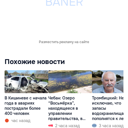
Разместить рекламу на сайте
Похожие новости
В Кишиневе с начала
Чебан: Озеро
Тромбицкий: Не
года в авариях
“Восьмёрка”,
исключаю, что
пострадали более
находящееся в
запасы
400 человек
управлении
водохранилища н
правительства, в
пополнятся к лету
час назад
запустении
2027 года
2 часа назад
3 часа назад