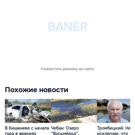
Разместить рекламу на сайте
Похожие новости
В Кишиневе с начала
Чебан: Озеро
Тромбицкий: Не
года в авариях
“Восьмёрка”,
исключаю, что