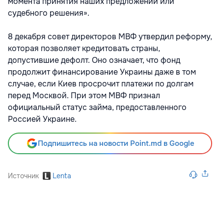
момента принятия наших предложений или
судебного решения».
8 декабря совет директоров МВФ утвердил реформу,
которая позволяет кредитовать страны,
допустившие дефолт. Оно означает, что фонд
продолжит финансирование Украины даже в том
случае, если Киев просрочит платежи по долгам
перед Москвой. При этом МВФ признал
официальный статус займа, предоставленного
Россией Украине.
Подпишитесь на новости Point.md в Google
Источник
Lenta