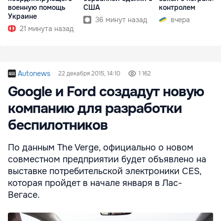
военную помощь
США
контролем
Украине
36 минут назад
вчера
21 минута назад
Autonews
22 декабря 2015, 14:10
1 162
Google и Ford создадут новую
компанию для разработки
беспилотников
По данным The Verge, официально о новом
совместном предприятии будет объявлено на
выставке потребительской электроники CES,
которая пройдет в начале января в Лас-
Вегасе.