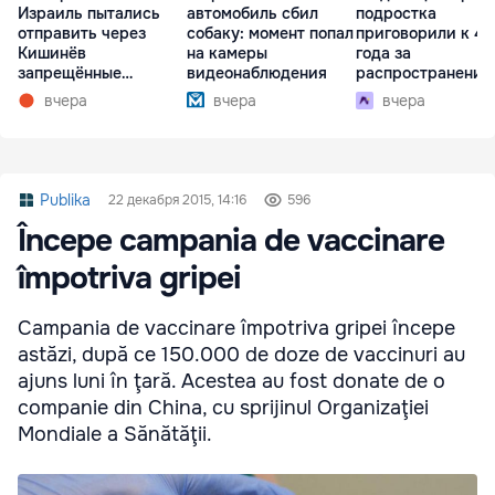
Израиль пытались
автомобиль сбил
подростка
отправить через
собаку: момент попал
приговорили к 4,
Кишинёв
на камеры
года за
запрещённые
видеонаблюдения
распространение
препараты
наркотиков
вчера
вчера
вчера
Publika
22 декабря 2015, 14:16
596
Începe campania de vaccinare
împotriva gripei
Campania de vaccinare împotriva gripei începe
astăzi, după ce 150.000 de doze de vaccinuri au
ajuns luni în ţară. Acestea au fost donate de o
companie din China, cu sprijinul Organizaţiei
Mondiale a Sănătăţii.