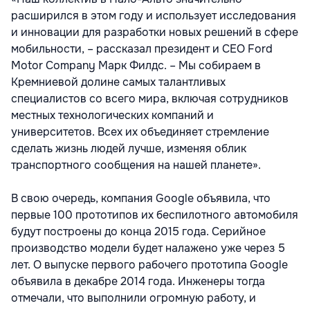
расширился в этом году и использует исследования
и инновации для разработки новых решений в сфере
мобильности, – рассказал президент и CEO Ford
Motor Company Марк Филдс. – Мы собираем в
Кремниевой долине самых талантливых
специалистов со всего мира, включая сотрудников
местных технологических компаний и
университетов. Всех их объединяет стремление
сделать жизнь людей лучше, изменяя облик
транспортного сообщения на нашей планете».
В свою очередь, компания Google объявила, что
первые 100 прототипов их беспилотного автомобиля
будут построены до конца 2015 года. Серийное
производство модели будет налажено уже через 5
лет. О выпуске первого рабочего прототипа Google
объявила в декабре 2014 года. Инженеры тогда
отмечали, что выполнили огромную работу, и