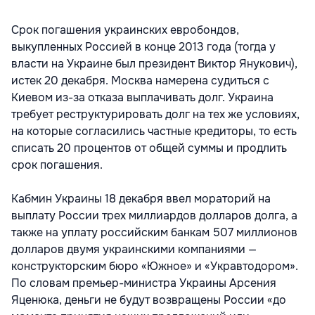
Срок погашения украинских евробондов,
выкупленных Россией в конце 2013 года (тогда у
власти на Украине был президент Виктор Янукович),
истек 20 декабря. Москва намерена судиться с
Киевом из-за отказа выплачивать долг. Украина
требует реструктурировать долг на тех же условиях,
на которые согласились частные кредиторы, то есть
списать 20 процентов от общей суммы и продлить
срок погашения.
Кабмин Украины 18 декабря ввел мораторий на
выплату России трех миллиардов долларов долга, а
также на уплату российским банкам 507 миллионов
долларов двумя украинскими компаниями —
конструкторским бюро «Южное» и «Укравтодором».
По словам премьер-министра Украины Арсения
Яценюка, деньги не будут возвращены России «до