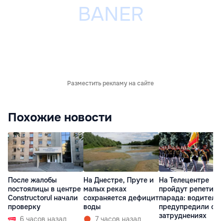
Разместить рекламу на сайте
Похожие новости
После жалобы
На Днестре, Пруте и
На Телецентре
постоялицы в центре
малых реках
пройдут репетиц
Constructorul начали
сохраняется дефицит
парада: водителе
проверку
воды
предупредили о
затруднениях
6 часов назад
7 часов назад