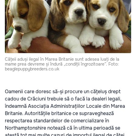
Cățeii aduși ilegal în Marea Britanie sunt adesea luați de la
mame prea devreme și îndură „condiții îngrozitoare”. Foto:
beaglepuppybreeders.co.uk
Oamenii care doresc să-și procure un cățeluș drept
cadou de Crăciuni trebuie să o facă la dealeri legali,
îndeamnă Asociația Administrațiilor Locale din Marea
Britanie. Autoritățile britanice ce supraveghează
respectarea standardelor de comercializare în
Northamptonshire notează că în ultima perioadă se
atestă tot mai multe cazuri de importul ilegal de căței