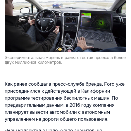
Экспериментальная модель в рамках тестов проехала более
двух миллионов километров.
Как ранее сообщала пресс-служба бренда, Ford уже
присоединился к действующей в Калифорнии
программе тестирования беспилотных машин. По
предварительным данным, в 2016 году компания
планирует вывести автомобили с автономным
управлением на дороги общего пользования.
«Наш коллектив в Пало-Альто значительно