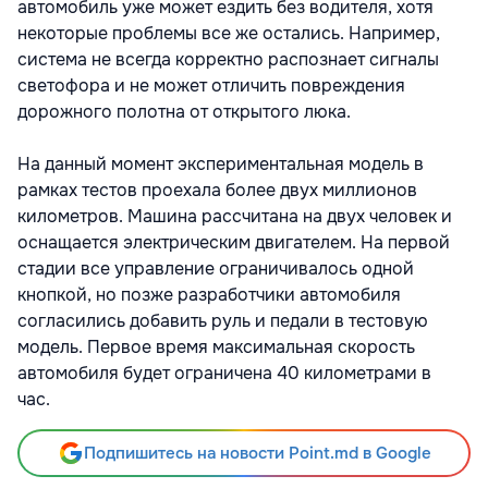
автомобиль уже может ездить без водителя, хотя
некоторые проблемы все же остались. Например,
система не всегда корректно распознает сигналы
светофора и не может отличить повреждения
дорожного полотна от открытого люка.
На данный момент экспериментальная модель в
рамках тестов проехала более двух миллионов
километров. Машина рассчитана на двух человек и
оснащается электрическим двигателем. На первой
стадии все управление ограничивалось одной
кнопкой, но позже разработчики автомобиля
согласились добавить руль и педали в тестовую
модель. Первое время максимальная скорость
автомобиля будет ограничена 40 километрами в
час.
Подпишитесь на новости Point.md в Google