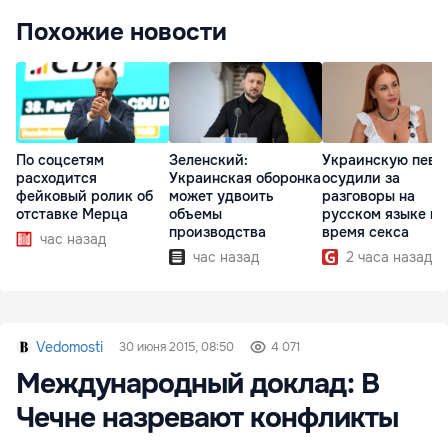
Похожие новости
По соцсетям
Зеленский:
Украинскую певи
расходится
Украинская оборонка
осудили за
фейковый ролик об
может удвоить
разговоры на
отставке Мерца
объемы
русском языке во
производства
время секса
час назад
час назад
2 часа назад
Vedomosti
30 июня 2015, 08:50
4 071
Международный доклад: В
Чечне назревают конфликты