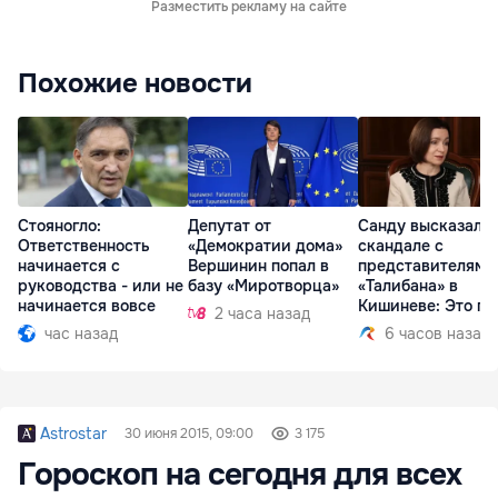
Разместить рекламу на сайте
Похожие новости
Стояногло:
Депутат от
Санду высказалас
Ответственность
«Демократии дома»
скандале с
начинается с
Вершинин попал в
представителями
руководства - или не
базу «Миротворца»
«Талибана» в
начинается вовсе
Кишиневе: Это по
2 часа назад
час назад
6 часов назад
Astrostar
30 июня 2015, 09:00
3 175
Гороскоп на сегодня для всех