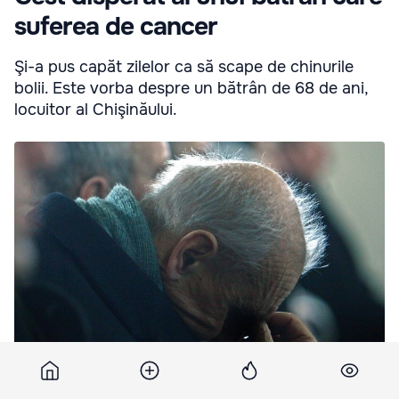
suferea de cancer
Şi-a pus capăt zilelor ca să scape de chinurile
bolii. Este vorba despre un bătrân de 68 de ani,
locuitor al Chişinăului.
În biletul de adio pe care l-a lăsat, victima scria că nu vrea să fie