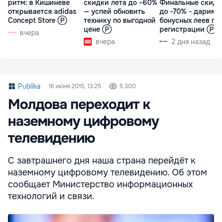
ритм: в Кишиневе
скидки лета до –60%
Финальные скидк
открывается adidas
— успей обновить
до -70% - дарим 
Concept Store Ⓟ
технику по выгодной
бонусных леев пр
цене Ⓟ
регистрации Ⓟ
вчера
вчера
2 дня назад
Publika
16 июня 2015, 13:25
5 300
Молдова переходит к
наземному цифровому
телевидению
С завтрашнего дня наша страна перейдёт к
наземному цифровому телевидению. Об этом
сообщает Министерство информационных
технологий и связи.