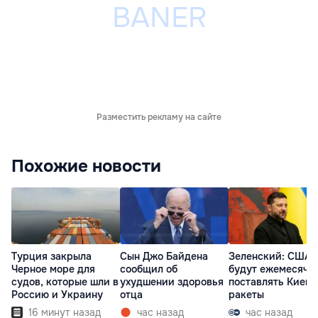
Разместить рекламу на сайте
Похожие новости
Турция закрыла
Сын Джо Байдена
Зеленский: США
Черное море для
сообщил об
будут ежемесячн
судов, которые шли в
ухудшении здоровья
поставлять Киеву
Россию и Украину
отца
ракеты
16 минут назад
час назад
час назад