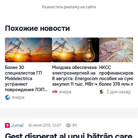
Разместить рекламу на сайте
Похожие новости
Более 30
Молдова обеспечена
НКСС
специалистов ГП
электроэнергией на
профинансирова
Moldelectrica
8 августа: Energocom
пособия на сумму
устраняют
закупил 11 тыс. МВт·ч
более 378 млн ле
повреждения ЛЭП
вчера
2 дня назад
Бельцы-Днестровск
вчера
Jurnal
16 июня 2015, 13:07
811
Gest disperat al unui bătrân care