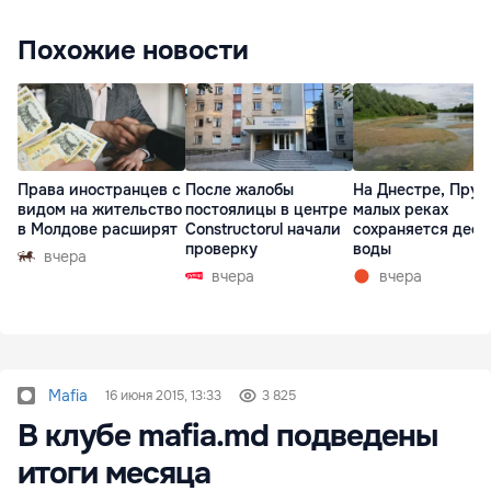
Похожие новости
Права иностранцев с
После жалобы
На Днестре, Прут
видом на жительство
постоялицы в центре
малых реках
в Молдове расширят
Constructorul начали
сохраняется деф
проверку
воды
вчера
вчера
вчера
Mafia
16 июня 2015, 13:33
3 825
В клубе mafia.md подведены
итоги месяца