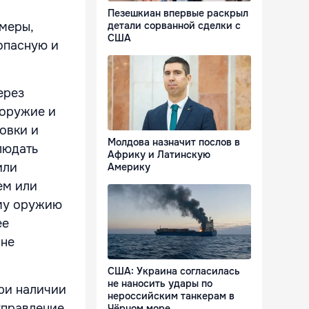
Пезешкиан впервые раскрыл
меры,
детали сорванной сделки с
США
опасную и
ерез
 оружие и
овки и
Молдова назначит послов в
людать
Африку и Латинскую
или
Америку
ем или
ому оружию
ее
 не
США: Украина согласилась
не наносить удары по
при наличии
нероссийским танкерам в
управление
Чёрном море