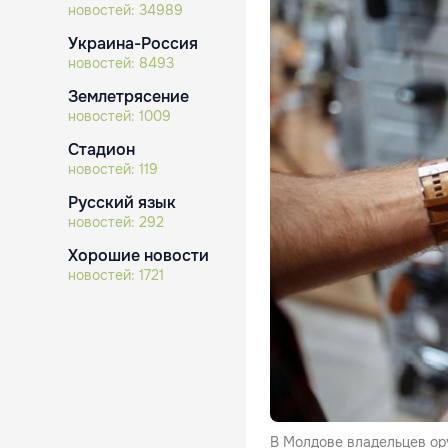
новостей:
34989
Украина-Россия
новостей:
8493
Землетрясение
новостей:
1009
Стадион
новостей:
119
Русский язык
новостей:
292
Хорошие новости
новостей:
1721
В Молдове владельцев ор