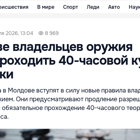
оисшествия
В мире
Спорт
Леди
Авто
Нау
я 2026, 13:04
8 969
ве владельцев оружия
роходить 40-часовой к
ки
а в Молдове вступят в силу новые правила вла
ием. Они предусматривают продление разре
же обязательное прохождение 40-часового тео
са.