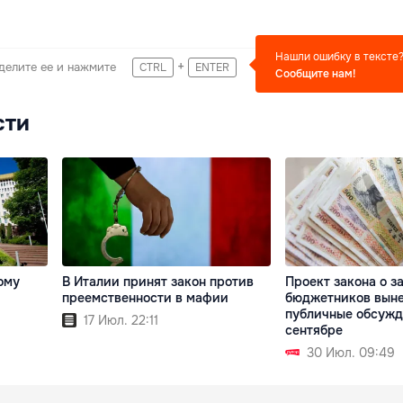
Нашли ошибку в тексте
+
делите ее и нажмите
CTRL
ENTER
Сообщите нам!
сти
ому
В Италии принят закон против
Проект закона о з
преемственности в мафии
бюджетников выне
публичные обсужд
17 Июл. 22:11
сентябре
30 Июл. 09:49