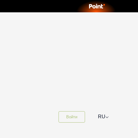
⌵
RU
Войти