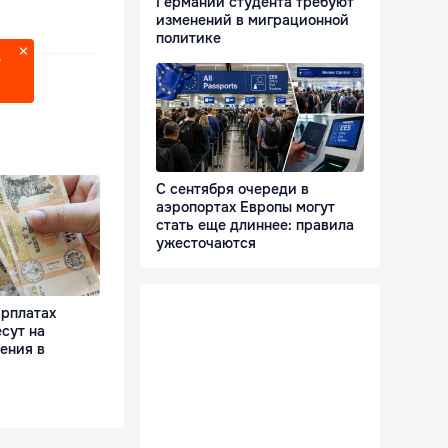
Германии студента требуют
изменений в миграционной
политике
?
С сентября очереди в
аэропортах Европы могут
стать еще длиннее: правила
ужесточаются
арплатах
сут на
ения в