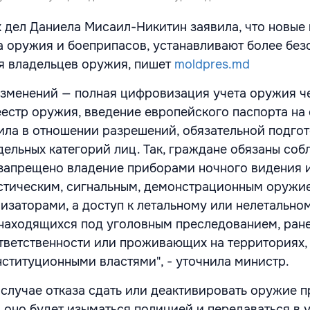
 дел Даниела Мисаил-Никитин заявила, что новые 
оружия и боеприпасов, устанавливают более без
я владельцев оружия, пишет
moldpres.md
изменений — полная цифровизация учета оружия ч
естр оружия, введение европейского паспорта на
ила в отношении разрешений, обязательной подгот
дельных категорий лиц. Так, граждане обязаны соб
 запрещено владение приборами ночного видения 
стическим, сигнальным, демонстрационным оружи
изаторами, а доступ к летальному или нелетальн
 находящихся под уголовным преследованием, ран
тветственности или проживающих на территориях,
ституционными властями", - уточнила министр.
в случае отказа сдать или деактивировать оружие 
 оно будет изыматься полицией и передаваться в 