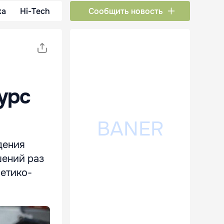
ка
Hi-Tech
Сообщить новость
урс
дения
шений раз
ретико-