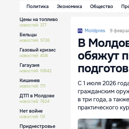
Политика
Экономика
Общество
Пр
Цены на топливо
новостей:
377
9 феврал
Moldpres
Бельцы
В Молдо
новостей:
5726
Газовый кризис
обяжут п
новостей:
408
подготов
Гагаузия
новостей:
10842
Кишинев
С 1 июля 2026 год
новостей:
771
гражданским оруж
ДТП в Молдове
в три года, а так
новостей:
7824
практического кур
Нет войне
новостей:
131
Приднестровье