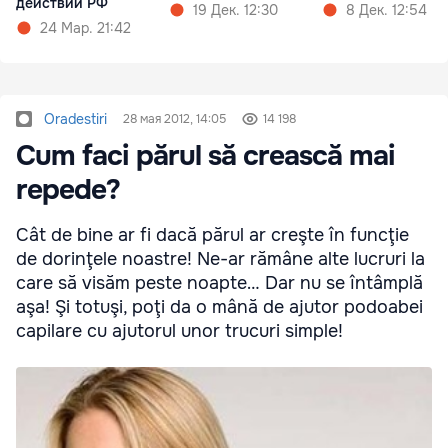
действий РФ
19 Дек. 12:30
8 Дек. 12:54
24 Мар. 21:42
Oradestiri
28 мая 2012, 14:05
14 198
Cum faci părul să crească mai
repede?
Cât de bine ar fi dacă părul ar creşte în funcţie
de dorinţele noastre! Ne-ar rămâne alte lucruri la
care să visăm peste noapte… Dar nu se întâmplă
aşa! Şi totuşi, poţi da o mână de ajutor podoabei
capilare cu ajutorul unor trucuri simple!