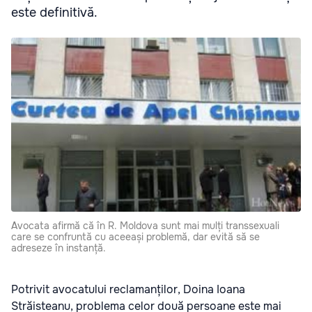
este definitivă.
Avocata afirmă că în R. Moldova sunt mai mulți transsexuali
care se confruntă cu aceeași problemă, dar evită să se
adreseze în instanță.
Potrivit avocatului reclamanților, Doina Ioana
Străisteanu, problema celor două persoane este mai