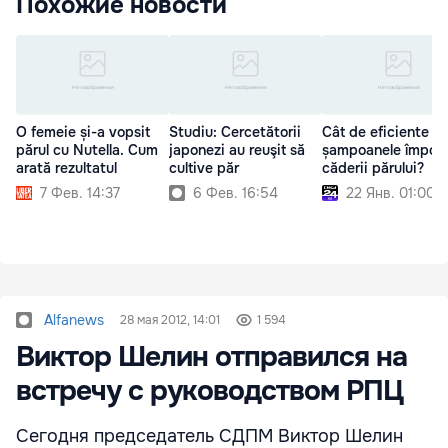
Похожие новости
O femeie și-a vopsit
Studiu: Cercetătorii
Cât de eficiente su
părul cu Nutella. Cum
japonezi au reuşit să
șampoanele împotr
arată rezultatul
cultive păr
căderii părului?
7 Фев. 14:37
6 Фев. 16:54
22 Янв. 01:00
Alfanews
28 мая 2012, 14:01
1 594
Виктор Шелин отправился на
встречу с руководством РПЦ
Сегодня председатель СДПМ Виктор Шелин