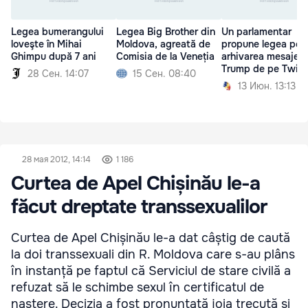
Legea bumerangului
Legea Big Brother din
Un parlamentar
loveşte în Mihai
Moldova, agreată de
propune legea pen
Ghimpu după 7 ani
Comisia de la Veneția
arhivarea mesajelor
Trump de pe Twitt
28 Сен. 14:07
15 Сен. 08:40
13 Июн. 13:13
28 мая 2012, 14:14
1 186
Curtea de Apel Chișinău le-a
făcut dreptate transsexualilor
Curtea de Apel Chișinău le-a dat câștig de caută
la doi transsexuali din R. Moldova care s-au plâns
în instanță pe faptul că Serviciul de stare civilă a
refuzat să le schimbe sexul în certificatul de
naștere. Decizia a fost pronunțată joia trecută și