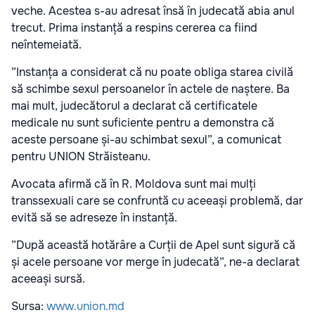
veche. Acestea s-au adresat însă în judecată abia anul
trecut. Prima instanță a respins cererea ca fiind
neîntemeiată.
”Instanța a considerat că nu poate obliga starea civilă
să schimbe sexul persoanelor în actele de naștere. Ba
mai mult, judecătorul a declarat că certificatele
medicale nu sunt suficiente pentru a demonstra că
aceste persoane și-au schimbat sexul”, a comunicat
pentru UNION Străisteanu.
Avocata afirmă că în R. Moldova sunt mai mulți
transsexuali care se confruntă cu aceeași problemă, dar
evită să se adreseze în instanță.
”După această hotărâre a Curții de Apel sunt sigură că
și acele persoane vor merge în judecată”, ne-a declarat
aceeași sursă.
Sursa:
www.union.md