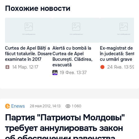
Похожие новости
Curtea de Apel Bălți a
Alertă cu bombă la
Ex-magistrat de la
făcut totalurile. Dosare
Curtea de Apel
în judecată: Sentin
examinate în 2017
București. Clădirea,
cu urmări grave
evacuată
14 Мар. 12:17
24 Янв. 13:59
19 Фев. 13:37
Enews
28 мая 2012, 14:13
1 060
Партия "Патриоты Молдовы"
требует аннулировать закон
об обеспечении равенства