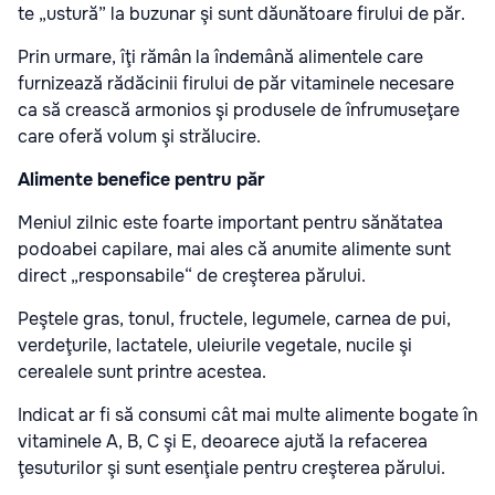
te „ustură” la buzunar şi sunt dăunătoare firului de păr.
Prin urmare, îţi rămân la îndemână alimentele care
furnizează rădăcinii firului de păr vitaminele necesare
ca să crească armonios şi produsele de înfrumuseţare
care oferă volum şi strălucire.
Alimente benefice pentru păr
Meniul zilnic este foarte important pentru sănătatea
podoabei capilare, mai ales că anumite alimente sunt
direct „responsabile“ de creşterea părului.
Peştele gras, tonul, fructele, legumele, carnea de pui,
verdeţurile, lactatele, uleiurile vegetale, nucile şi
cerealele sunt printre acestea.
Indicat ar fi să consumi cât mai multe alimente bogate în
vitaminele A, B, C şi E, deoarece ajută la refacerea
ţesuturilor şi sunt esenţiale pentru creşterea părului.