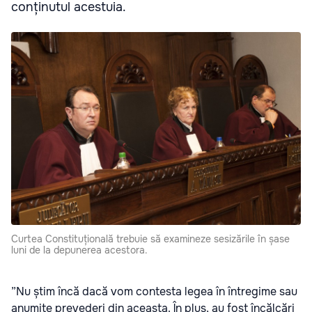
conținutul acestuia.
Curtea Constituțională trebuie să examineze sesizările în șase
luni de la depunerea acestora.
”Nu știm încă dacă vom contesta legea în întregime sau
anumite prevederi din aceasta. În plus, au fost încălcări