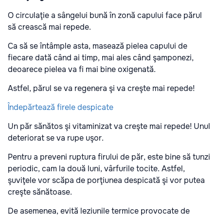
O circulaţie a sângelui bună în zonă capului face părul
să crească mai repede.
Ca să se întâmple asta, masează pielea capului de
fiecare dată când ai timp, mai ales când şamponezi,
deoarece pielea va fi mai bine oxigenată.
Astfel, părul se va regenera şi va creşte mai repede!
Îndepărtează firele despicate
Un păr sănătos şi vitaminizat va creşte mai repede! Unul
deteriorat se va rupe uşor.
Pentru a preveni ruptura firului de păr, este bine să tunzi
periodic, cam la două luni, vârfurile tocite. Astfel,
şuviţele vor scăpa de porţiunea despicată şi vor putea
creşte sănătoase.
De asemenea, evită leziunile termice provocate de