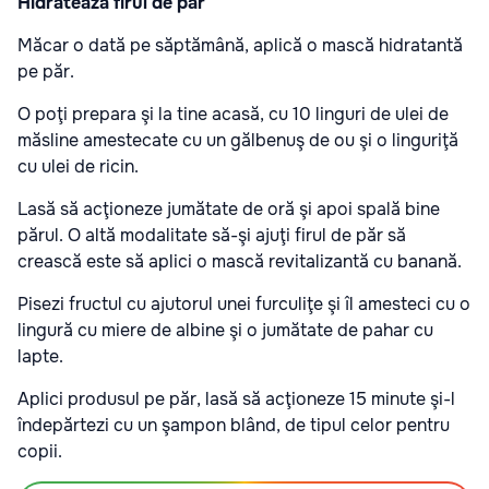
Hidratează firul de păr
Măcar o dată pe săptămână, aplică o mască hidratantă
pe păr.
O poţi prepara şi la tine acasă, cu 10 linguri de ulei de
măsline amestecate cu un gălbenuş de ou şi o linguriţă
cu ulei de ricin.
Lasă să acţioneze jumătate de oră şi apoi spală bine
părul. O altă modalitate să-şi ajuţi firul de păr să
crească este să aplici o mască revitalizantă cu banană.
Pisezi fructul cu ajutorul unei furculiţe şi îl amesteci cu o
lingură cu miere de albine şi o jumătate de pahar cu
lapte.
Aplici produsul pe păr, lasă să acţioneze 15 minute şi-l
îndepărtezi cu un şampon blând, de tipul celor pentru
copii.