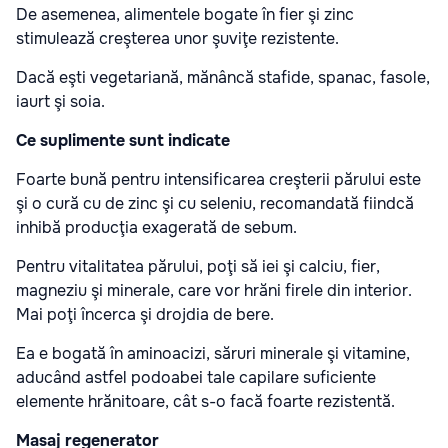
De asemenea, alimentele bogate în fier şi zinc
stimulează creşterea unor şuviţe rezistente.
Dacă eşti vegetariană, mănâncă stafide, spanac, fasole,
iaurt şi soia.
Ce suplimente sunt indicate
Foarte bună pentru intensificarea creşterii părului este
şi o cură cu de zinc şi cu seleniu, recomandată fiindcă
inhibă producţia exagerată de sebum.
Pentru vitalitatea părului, poţi să iei şi calciu, fier,
magneziu şi minerale, care vor hrăni firele din interior.
Mai poţi încerca şi drojdia de bere.
Ea e bogată în aminoacizi, săruri minerale şi vitamine,
aducând astfel podoabei tale capilare suficiente
elemente hrănitoare, cât s-o facă foarte rezistentă.
Masaj regenerator