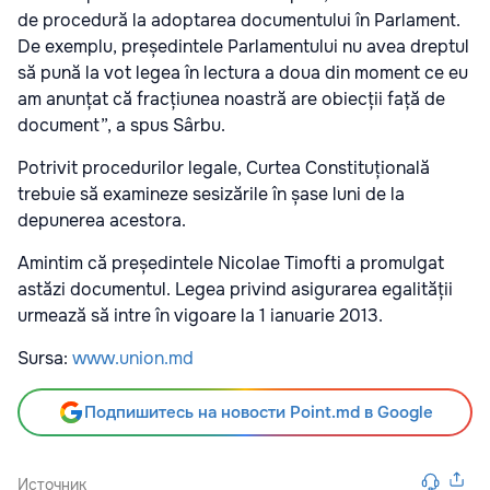
de procedură la adoptarea documentului în Parlament.
De exemplu, președintele Parlamentului nu avea dreptul
să pună la vot legea în lectura a doua din moment ce eu
am anunțat că fracțiunea noastră are obiecții față de
document”, a spus Sârbu.
Potrivit procedurilor legale, Curtea Constituțională
trebuie să examineze sesizările în șase luni de la
depunerea acestora.
Amintim că președintele Nicolae Timofti a promulgat
astăzi documentul. Legea privind asigurarea egalității
urmează să intre în vigoare la 1 ianuarie 2013.
Sursa:
www.union.md
Подпишитесь на новости Point.md в Google
Источник