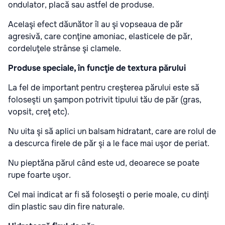
ondulator, placă sau astfel de produse.
Acelaşi efect dăunător îl au şi vopseaua de păr
agresivă, care conţine amoniac, elasticele de păr,
cordeluţele strânse şi clamele.
Produse speciale, în funcţie de textura părului
La fel de important pentru creşterea părului este să
foloseşti un şampon potrivit tipului tău de păr (gras,
vopsit, creţ etc).
Nu uita şi să aplici un balsam hidratant, care are rolul de
a descurca firele de păr şi a le face mai uşor de periat.
Nu pieptăna părul când este ud, deoarece se poate
rupe foarte uşor.
Cel mai indicat ar fi să foloseşti o perie moale, cu dinţi
din plastic sau din fire naturale.