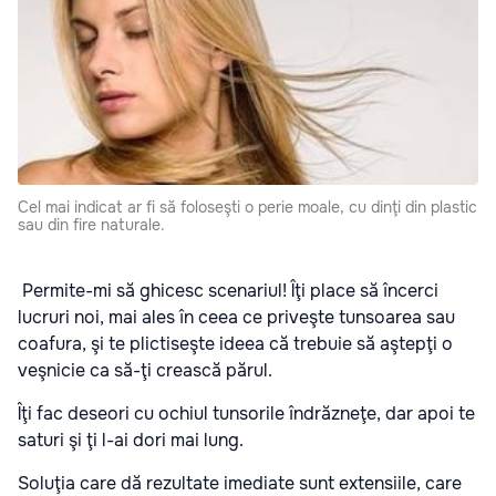
Cel mai indicat ar fi să foloseşti o perie moale, cu dinţi din plastic
sau din fire naturale.
Permite-mi să ghicesc scenariul! Îţi place să încerci
lucruri noi, mai ales în ceea ce priveşte tunsoarea sau
coafura, şi te plictiseşte ideea că trebuie să aştepţi o
veşnicie ca să-ţi crească părul.
Îţi fac deseori cu ochiul tunsorile îndrăzneţe, dar apoi te
saturi şi ţi l-ai dori mai lung.
Soluţia care dă rezultate imediate sunt extensiile, care