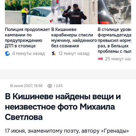
Полиция продолжает
В Кишиневе
В столице уровен
кампании по
карабинеры спасли
формальдегида
предупреждению
мужчину, найденного
превысил норму в
ДТП в столице
без сознания
раз, в Бельцах
проблемы с пыль
4 минуты назад
12 минут назад
25 минут наза
16 июня 2007, 19:56
1 245
В Кишиневе найдены вещи и
неизвестное фото Михаила
Светлова
17 июня, знаменитому поэту, автору «Гренады»