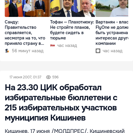
Санду:
Тофан — Плахотнюку:
Вартанян - властя
Правительство
Не стройте планов,
FlyOne не должна
справляется,
будете сидеть в
быть устранена в
несмотря на то, что
тюрьме
интересах другой
приняло страну в
компании
час назад
разгар кризиса
56 минут назад
час назад
17 июня 2007, 01:37
596
На 23.30 ЦИК обработал
избирательные бюллетени с
215 избирательных участков
муниципия Кишинев
Кишинев, 17 июня /МОЛДПРЕС/. Кишиневский