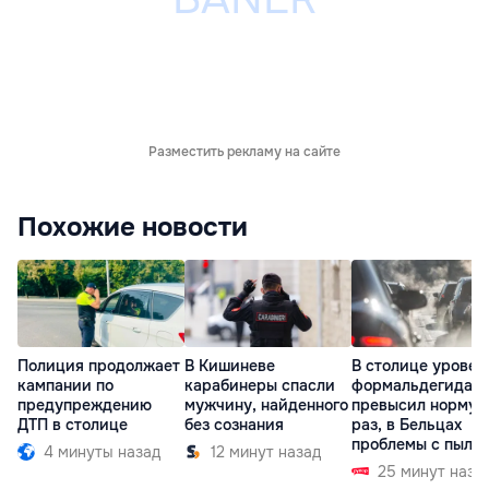
Разместить рекламу на сайте
Похожие новости
Полиция продолжает
В Кишиневе
В столице уровен
кампании по
карабинеры спасли
формальдегида
предупреждению
мужчину, найденного
превысил норму в
ДТП в столице
без сознания
раз, в Бельцах
проблемы с пыль
4 минуты назад
12 минут назад
25 минут наза