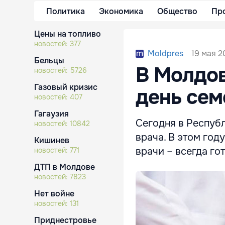
Политика
Экономика
Общество
Пр
Цены на топливо
новостей:
377
19 мая 2
Moldpres
Бельцы
В Молдо
новостей:
5726
Газовый кризис
день сем
новостей:
407
Гагаузия
Сегодня в Респуб
новостей:
10842
врача. В этом го
Кишинев
врачи – всегда го
новостей:
771
ДТП в Молдове
новостей:
7823
Нет войне
новостей:
131
Приднестровье