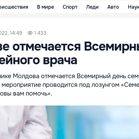
оисшествия
В мире
Спорт
Леди
Авто
Нау
022, 14:49
1 433
ве отмечается Всемирн
ейного врача
лике Молдова отмечается Всемирный день се
ду мероприятие проводится под лозунгом «Сем
товы вам помочь».