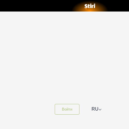
⌵
RU
Войти