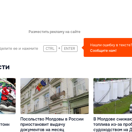
Разместить рекламу на сайте
Нашли ошибку в тексте
+
делите ее и нажмите
CTRL
ENTER
Сообщите нам!
сти
Посольство Молдовы в России
В Молдове снижаю
 тонн
приостановит выдачу
топлива из-за про
документов на месяц
судоходством на 