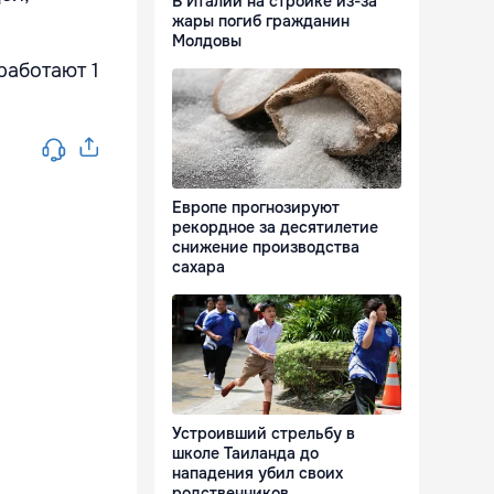
В Италии на стройке из-за
жары погиб гражданин
Молдовы
работают 1
Европе прогнозируют
рекордное за десятилетие
снижение производства
сахара
Устроивший стрельбу в
школе Таиланда до
нападения убил своих
родственников