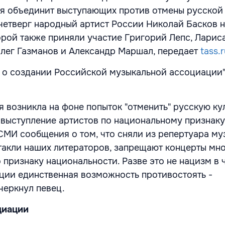
я объединит выступающих против отмены русской 
четверг народный артист России Николай Басков н
орой также приняли участие Григорий Лепс, Ларис
лег Газманов и Александр Маршал, передает
tass.r
 о создании Российской музыкальной ассоциации",
я возникла на фоне попыток "отменить" русскую ку
 выступление артистов по национальному признаку
СМИ сообщения о том, что сняли из репертуара му
такли наших литераторов, запрещают концерты мн
о признаку национальности. Разве это не нацизм в
ации единственная возможность противостоять -
черкнул певец.
циации