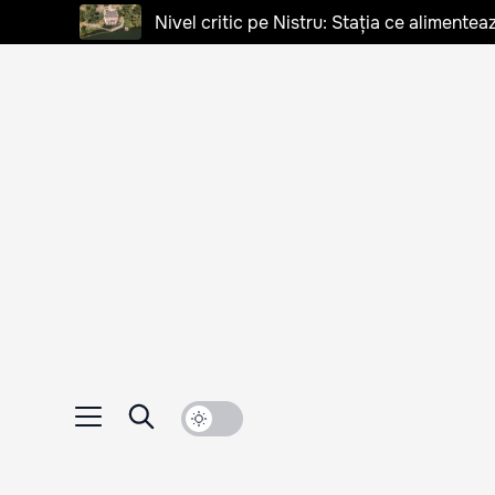
Nivel critic pe Nistru: Stația ce alimentea