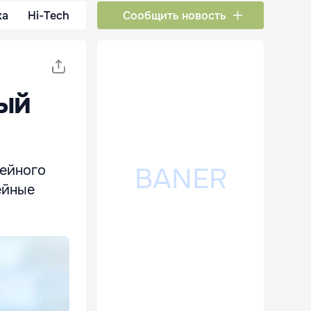
ка
Hi-Tech
Сообщить новость
ый
мейного
ейные