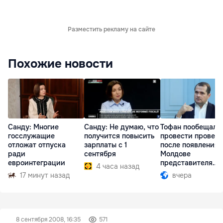
Разместить рекламу на сайте
Похожие новости
Санду: Многие
Санду: Не думаю, что
Тофан пообещал
госслужащие
получится повысить
провести провер
отложат отпуска
зарплаты с 1
после появления 
ради
сентября
Молдове
евроинтеграции
представителя
4 часа назад
Южной Осетии
17 минут назад
вчера
8 сентября 2008, 16:35
571