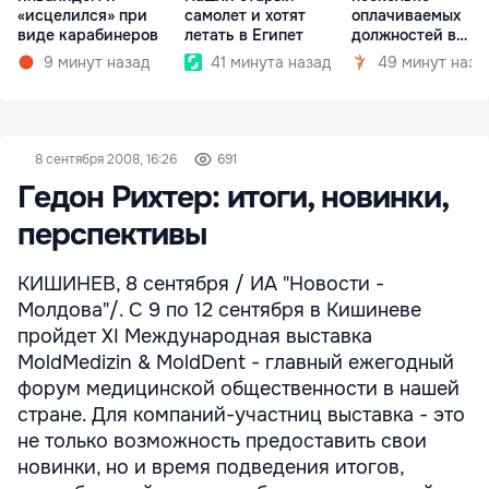
«исцелился» при
самолет и хотят
оплачиваемых
виде карабинеров
летать в Египет
должностей в
госкомпаниях
9 минут назад
41 минута назад
49 минут наза
8 сентября 2008, 16:26
691
Гедон Рихтер: итоги, новинки,
перспективы
КИШИНЕВ, 8 сентября / ИА "Новости -
Молдова"/. С 9 по 12 сентября в Кишиневе
пройдет XI Международная выставка
MoldMedizin & MoldDent - главный ежегодный
форум медицинской общественности в нашей
стране. Для компаний-участниц выставка - это
не только возможность предоставить свои
новинки, но и время подведения итогов,