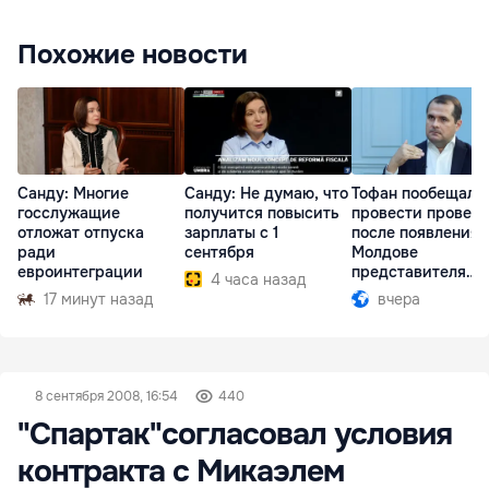
Похожие новости
Санду: Многие
Санду: Не думаю, что
Тофан пообещал
госслужащие
получится повысить
провести провер
отложат отпуска
зарплаты с 1
после появления 
ради
сентября
Молдове
евроинтеграции
представителя
4 часа назад
Южной Осетии
17 минут назад
вчера
8 сентября 2008, 16:54
440
"Спартак"согласовал условия
контракта с Микаэлем