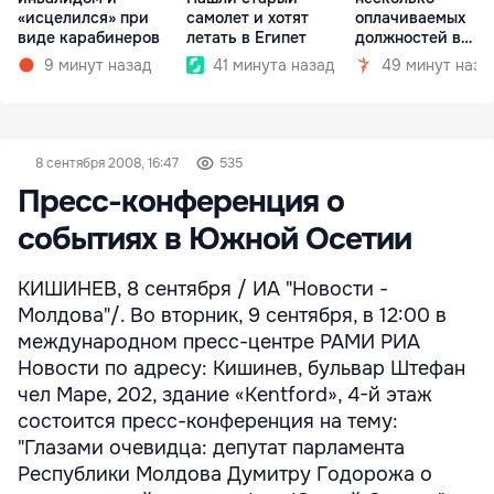
«исцелился» при
самолет и хотят
оплачиваемых
виде карабинеров
летать в Египет
должностей в
госкомпаниях
9 минут назад
41 минута назад
49 минут наза
8 сентября 2008, 16:47
535
Пресс-конференция о
событиях в Южной Осетии
КИШИНЕВ, 8 сентября / ИА "Новости -
Молдова"/. Во вторник, 9 сентября, в 12:00 в
международном пресс-центре РАМИ РИА
Новости по адресу: Кишинев, бульвар Штефан
чел Маре, 202, здание «Kentford», 4-й этаж
состоится пресс-конференция на тему:
"Глазами очевидца: депутат парламента
Республики Молдова Думитру Годорожа о