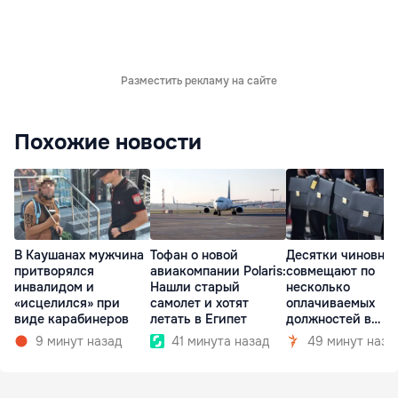
Разместить рекламу на сайте
Похожие новости
В Каушанах мужчина
Тофан о новой
Десятки чиновни
притворялся
авиакомпании Polaris:
совмещают по
инвалидом и
Нашли старый
несколько
«исцелился» при
самолет и хотят
оплачиваемых
виде карабинеров
летать в Египет
должностей в
госкомпаниях
9 минут назад
41 минута назад
49 минут наза