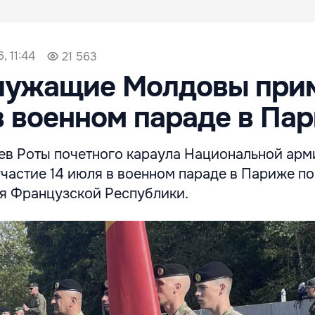
, 11:44
21 563
лужащие Молдовы при
в военном параде в Па
ев Роты почетного караула Национальной арм
частие 14 июля в военном параде в Париже п
я Французской Республики.