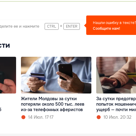
Нашли ошибку в тексте
+
делите ее и нажмите
CTRL
ENTER
Сообщите нам!
сти
Жители Молдовы за сутки
За сутки предотв
потеряли около 500 тыс. леев
попыток мошеннич
б
из-за телефонных аферистов
ущерб — почти ми
14 Июл. 17:17
10 Июл. 20:32