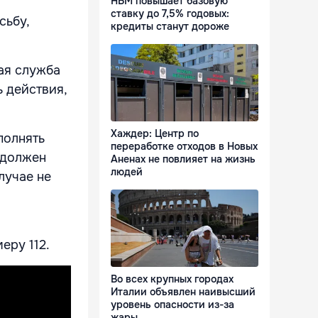
НБМ повышает базовую
ставку до 7,5% годовых:
сьбу,
кредиты станут дороже
ая служба
ь действия,
Хаждер: Центр по
полнять
переработке отходов в Новых
 должен
Аненах не повлияет на жизнь
людей
лучае не
еру 112.
Во всех крупных городах
Италии объявлен наивысший
уровень опасности из-за
жары