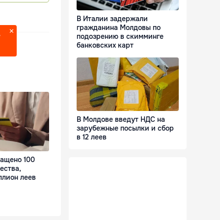
В Италии задержали
гражданина Молдовы по
подозрению в скимминге
?
банковских карт
В Молдове введут НДС на
зарубежные посылки и сбор
в 12 леев
ращено 100
ества,
ллион леев