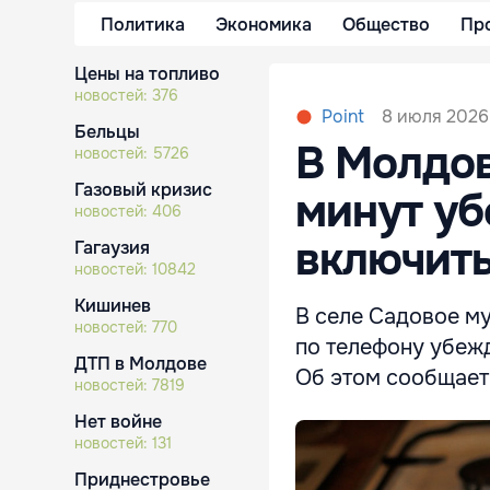
Политика
Экономика
Общество
Пр
Цены на топливо
новостей:
376
8 июля 2026,
Point
Бельцы
В Молдов
новостей:
5726
Газовый кризис
минут уб
новостей:
406
включить
Гагаузия
новостей:
10842
Кишинев
В селе Садовое м
новостей:
770
по телефону убеж
ДТП в Молдове
Об этом сообщает
новостей:
7819
Нет войне
новостей:
131
Приднестровье