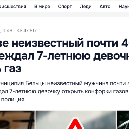
оисшествия
В мире
Спорт
Леди
Авто
Нау
 11:48
47 817
е неизвестный почти 
еждал 7-летнюю девоч
 газ
униципия Бельцы неизвестный мужчина почти 
дал 7-летнюю девочку открыть конфорки газов
 полиция.