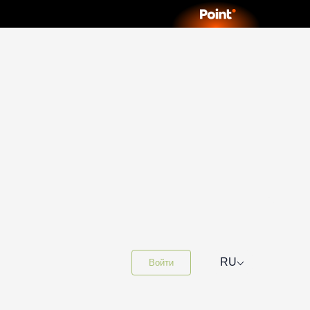
⌵
RU
Войти