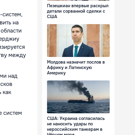
Пезешкиан впервые раскрыл
детали сорванной сделки с
-систем,
США
вить на
 области
Серджиу
изируется
тву между
Молдова назначит послов в
Африку и Латинскую
Америку
ми над
исков
 как
е систем
США: Украина согласилась
не наносить удары по
нероссийским танкерам в
Чёрном море