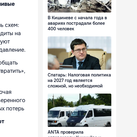
шивые
В Кишиневе с начала года в
авариях пострадали более
ь схем:
400 человек
диты на
буют
давление.
ообщать
вратить»,
Спатарь: Налоговая политика
на 2027 год является
сложной, но необходимой
ючая
веренного
ых потерь
от
ANTA проверила