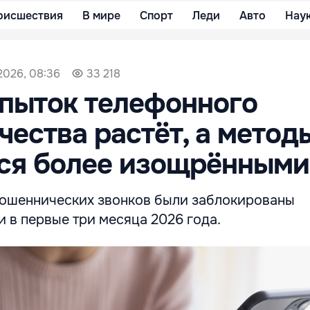
оисшествия
В мире
Спорт
Леди
Авто
Нау
2026, 08:36
33 218
пыток телефонного
ества растёт, а метод
тся более изощрёнными
ошеннических звонков были заблокированы
 в первые три месяца 2026 года.