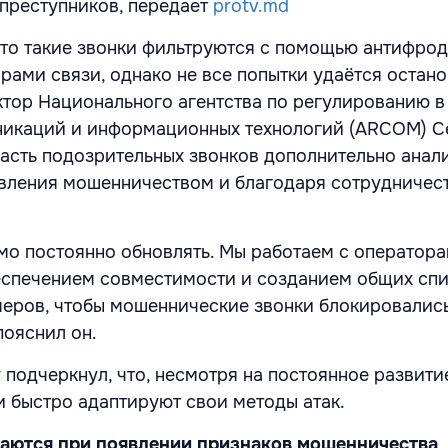
преступников, передает
protv.md
что такие звонки фильтруются с помощью антифрод
рами связи, однако не все попытки удаётся остано
ктор Национального агентства по регулированию в
никаций и информационных технологий (ARCOM) 
 часть подозрительных звонков дополнительно анал
вления мошенничеством и благодаря сотрудничес
о постоянно обновлять. Мы работаем с оператора
еспечением совместимости и созданием общих сп
еров, чтобы мошеннические звонки блокировались
пояснил он.
 подчеркнул, что, несмотря на постоянное развити
и быстро адаптируют свои методы атак.
аются при появлении признаков мошенничества