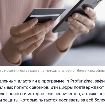
го мошенничества растёт, а методы становятся более изощрённ
вленным властями в программе În Profunzime, заф
ельных попыток звонков. Эти цифры подтверждают 
лефонного и интернет-мошенничества, а также по
ы защиты, которые пытаются поспевать за всё боле