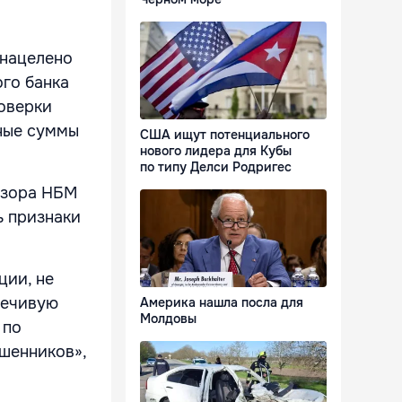
 нацелено
го банка
оверки
ные суммы
США ищут потенциального
нового лидера для Кубы
по типу Делси Родригес
дзора НБМ
ь признаки
ции, не
речивую
Америка нашла посла для
Молдовы
 по
шенников»,