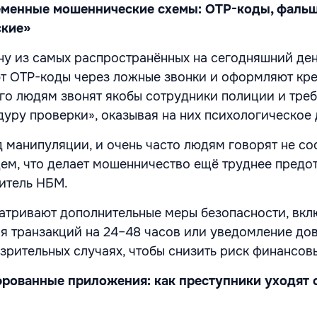
еменные мошеннические схемы: OTP-коды, фаль
ские»
ну из самых распространённых на сегодняшний ден
т OTP-коды через ложные звонки и оформляют кре
его людям звонят якобы сотрудники полиции и тре
уру проверки», оказывая на них психологическое 
 манипуляции, и очень часто людям говорят не с
ем, что делает мошенничество ещё труднее предот
итель НБМ.
атривают дополнительные меры безопасности, вкл
я транзакций на 24–48 часов или уведомление до
озрительных случаях, чтобы снизить риск финансов
рованные приложения: как преступники уходят 