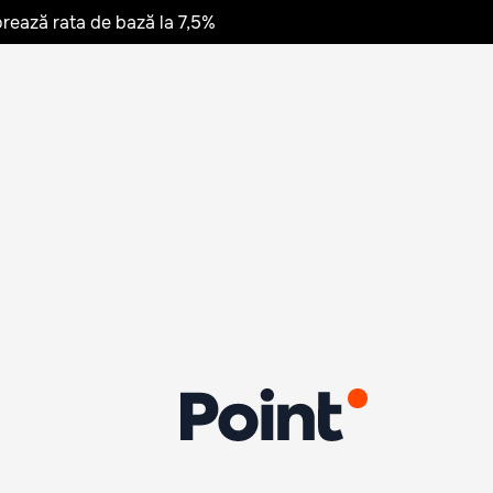
rează rata de bază la 7,5%