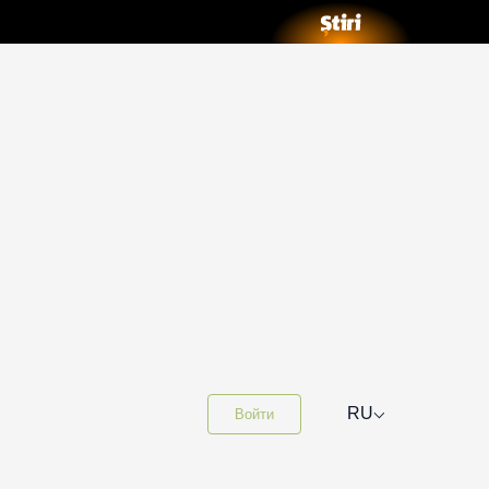
⌵
RU
Войти