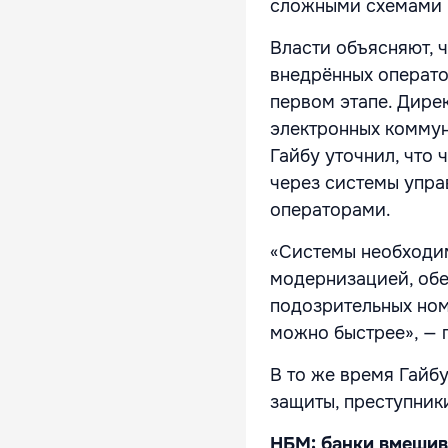
сложными схемами 
Власти объясняют, 
внедрённых операто
первом этапе. Дире
электронных комму
Гайбу уточнил, что
через системы упра
операторами.
«Системы необходим
модернизацией, об
подозрительных ном
можно быстрее», — 
В то же время Гайбу
защиты, преступник
НБМ: банки вмешив