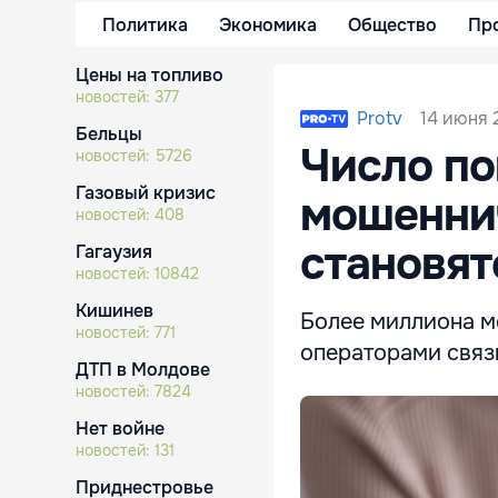
Политика
Экономика
Общество
Пр
Цены на топливо
новостей:
377
14 июня 
Protv
Бельцы
Число по
новостей:
5726
Газовый кризис
мошеннич
новостей:
408
становя
Гагаузия
новостей:
10842
Кишинев
Более миллиона м
новостей:
771
операторами связи
ДТП в Молдове
новостей:
7824
Нет войне
новостей:
131
Приднестровье