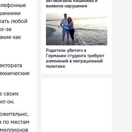
автовокзалы Кишинёва и
елефонные
выявила нарушения
ошенники
жать любой
из-за
акие как
Родители убитого в
Германии студента требуют
изменений в миграционной
ектората
политике
технические
в своих
ил он.
ожительно,
в по местам
 миллионов