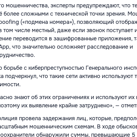
о мошенничества, эксперты предупреждают, что т
сё более сложными с технической точки зрения. М
poofing («подмена номера»), позволяющий отобра
 том числе местный, даже если звонок поступает 
ение переводится в зашифрованные приложения, т
App, что значительно осложняет расследование и
рудничество.
о борьбе с киберпреступностью Генерального инсп
 подчеркнул, что такие сети активно используют 
имости.
асно знают об этих ограничениях и используют их 
поэтому их выявление крайне затруднено», — отмет
олиция провела задержания лиц, которые, предпол
асштабным мошенническим схемам. В ходе обыско
воохранители обнаружили суммы, превышающие 5