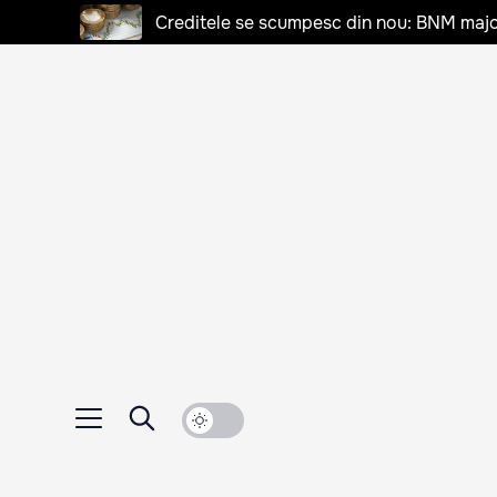
Creditele se scumpesc din nou: BNM majo