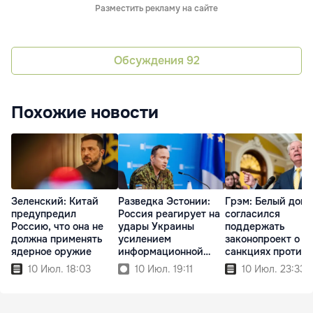
Разместить рекламу на сайте
Обсуждения
92
Похожие новости
Зеленский: Китай
Разведка Эстонии:
Грэм: Белый дом
предупредил
Россия реагирует на
согласился
Россию, что она не
удары Украины
поддержать
должна применять
усилением
законопроект о н
ядерное оружие
информационной
санкциях против
войны
России
10 Июл. 18:03
10 Июл. 19:11
10 Июл. 23:33