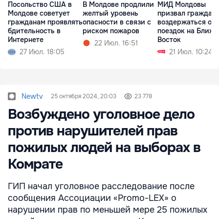
Посольство США в
В Молдове продлили
МИД Молдовы
Молдове советует
желтый уровень
призвал граждан
гражданам проявлять
опасности в связи с
воздержаться от
бдительность в
риском пожаров
поездок на Ближ
Интернете
Восток
22 Июл. 16:51
27 Июл. 18:05
21 Июл. 10:24
Newtv
25 октября 2024, 20:03
23 778
Возбуждено уголовное дело
против нарушителей прав
пожилых людей на выборах в
Комрате
ГИП начал уголовное расследование после
сообщения Ассоциации «Promo-LEX» о
нарушении прав по меньшей мере 25 пожилых