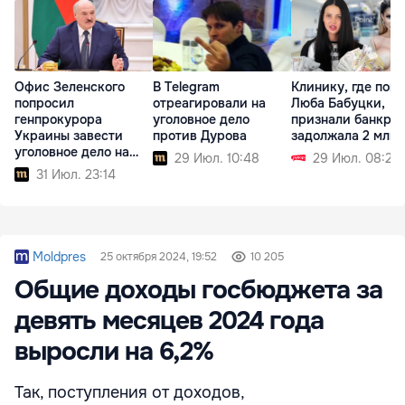
Офис Зеленского
В Telegram
Клинику, где поги
попросил
отреагировали на
Люба Бабуцки,
генпрокурора
уголовное дело
признали банкрот
Украины завести
против Дурова
задолжала 2 млн 
уголовное дело на
29 Июл. 10:48
29 Июл. 08:21
Лукашенко
31 Июл. 23:14
Moldpres
25 октября 2024, 19:52
10 205
Общие доходы госбюджета за
девять месяцев 2024 года
выросли на 6,2%
Так, поступления от доходов,