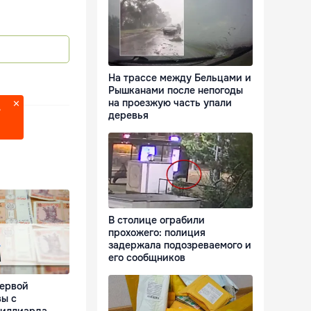
На трассе между Бельцами и
Рышканами после непогоды
на проезжую часть упали
?
деревья
В столице ограбили
прохожего: полиция
задержала подозреваемого и
его сообщников
первой
ы с
миллиарда