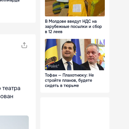
В Молдове введут НДС на
зарубежные посылки и сбор
в 12 леев
Тофан — Плахотнюку: Не
стройте планов, будете
сидеть в тюрьме
 театра
зован