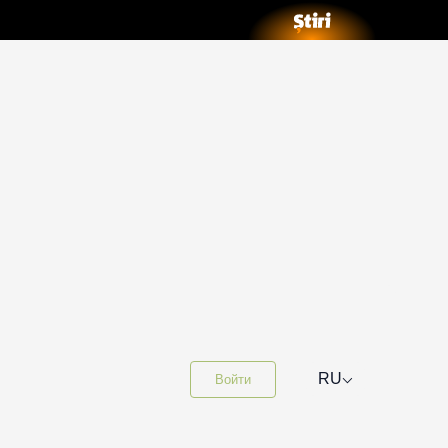
⌵
RU
Войти