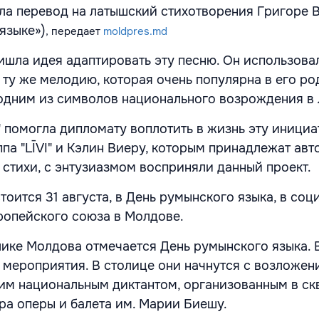
ла перевод на латышский стихотворения Григоре В
 языке»)
, передает
moldpres.md
шла идея адаптировать эту песню. Он использовал
 ту же мелодию, которая очень популярна в его р
 одним из символов национального возрождения в
 помогла дипломату воплотить в жизнь эту инициат
па "LĪVI" и Кэлин Виеру, которым принадлежат авт
 стихи, с энтузиазмом восприняли данный проект.
оится 31 августа, в День румынского языка, в соц
ропейского союза в Молдове.
блике Молдова отмечается День румынского языка. 
 мероприятия. В столице они начнутся с возложен
м национальным диктантом, организованным в ск
ра оперы и балета им. Марии Биешу.