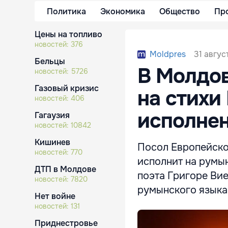
Политика
Экономика
Общество
Пр
Цены на топливо
новостей:
376
31 авгус
Moldpres
Бельцы
В Молдов
новостей:
5726
Газовый кризис
на стихи
новостей:
406
исполнен
Гагаузия
новостей:
10842
Кишинев
Посол Европейско
новостей:
770
исполнит на румын
ДТП в Молдове
поэта Григоре Ви
новостей:
7820
румынского языка
Нет войне
новостей:
131
Приднестровье