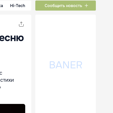
ка
Hi-Tech
Сообщить новость
песню
с
 стихи
ю