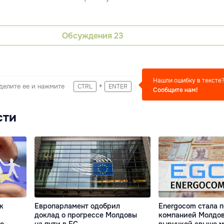
Обсуждения
23
Нашли ошибку в тексте
+
делите ее и нажмите
CTRL
ENTER
Сообщите нам!
сти
к
Европарламент одобрил
Energocom стала 
доклад о прогрессе Молдовы
компанией Молдов
о
на пути в ЕС
выручкой свыше 