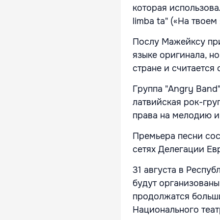
которая использова
limba ta" («На твоем
Послу Мажейксу при
языке оригинала, но
стране и считается
Группа "Angry Band"
латвийская рок-груп
права на мелодию и
Премьера песни сост
сетях Делегации Ев
31 августа в Респу
будут организованы
продолжатся больши
Национального теат