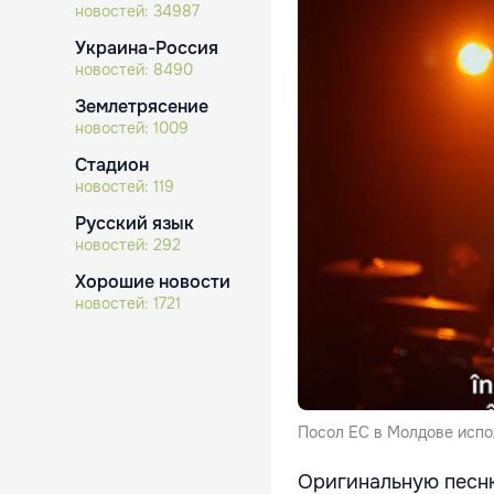
новостей:
34987
Украина-Россия
новостей:
8490
Землетрясение
новостей:
1009
Стадион
новостей:
119
Русский язык
новостей:
292
Хорошие новости
новостей:
1721
Посол ЕС в Молдове испо
Оригинальную песню 