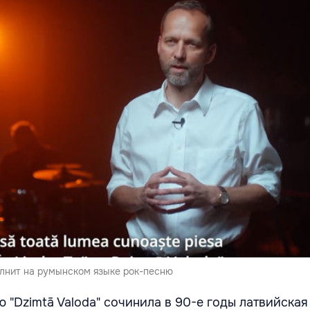
лнит на румынском языке рок-песню
"Dzimtā Valoda" сочинила в 90-е годы латвийская 