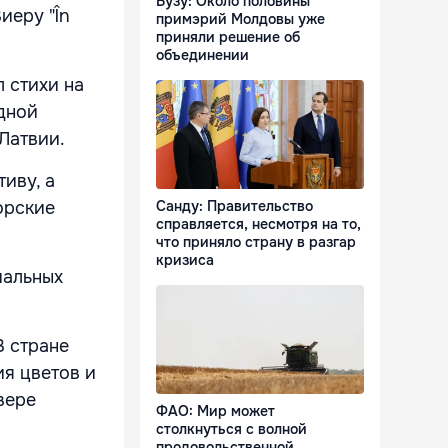
Бузу: Около половины
иеру "În
примэрий Молдовы уже
приняли решение об
объединении
 стихи на
одной
 Латвии.
иву, а
Санду: Правительство
орские
справляется, несмотря на то,
что приняло страну в разгар
кризиса
иальных
В стране
ия цветов и
вере
ФАО: Мир может
столкнуться с волной
продовольственной