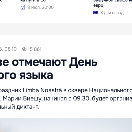
евро
8 Июл. 20:00
3 дня назад
3, 08:10
15 861
е отмечают День
ого языка
аздник Limba Noastră в сквере Национального
. Марии Биешу, начиная с 09.30, будет органи
ьный диктант.