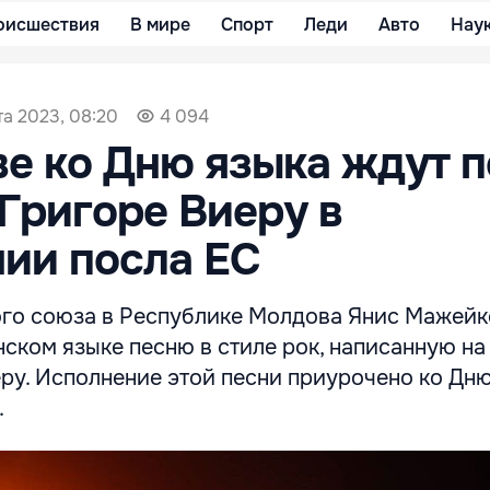
оисшествия
В мире
Спорт
Леди
Авто
Нау
та 2023, 08:20
4 094
е ко Дню языка ждут 
 Григоре Виеру в
ии посла ЕС
го союза в Республике Молдова Янис Мажейк
ском языке песню в стиле рок, написанную на
еру. Исполнение этой песни приурочено ко Дн
.