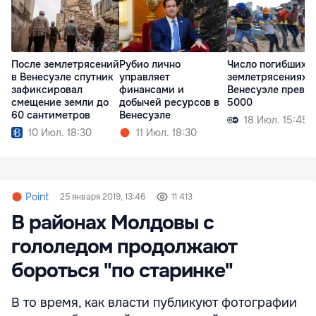
После землетрясений
Рубио лично
Число погибших 
в Венесуэле спутник
управляет
землетрясениях в
зафиксировал
финансами и
Венесуэле превы
смещение земли до
добычей ресурсов в
5000
60 сантиметров
Венесуэле
18 Июл. 15:45
10 Июл. 18:30
11 Июл. 18:30
Point
25 января 2019, 13:46
11 413
В районах Молдовы с
гололедом продолжают
бороться "по старинке"
В то время, как власти публикуют фотографии