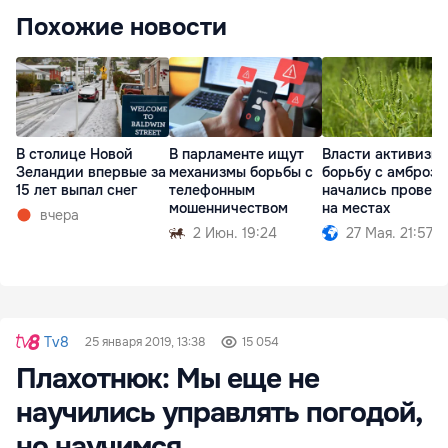
Похожие новости
В столице Новой
В парламенте ищут
Власти активизи
Зеландии впервые за
механизмы борьбы с
борьбу с амбрози
15 лет выпал снег
телефонным
начались провер
мошенничеством
на местах
вчера
2 Июн. 19:24
27 Мая. 21:57
Tv8
25 января 2019, 13:38
15 054
Плахотнюк: Мы еще не
научились управлять погодой,
но научимся