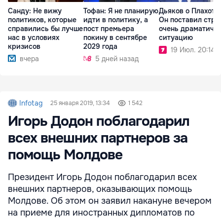
Санду: Не вижу
Тофан: Я не планирую
Дьяков о Плахотн
политиков, которые
идти в политику, а
Он поставил стра
справились бы лучше
пост премьера
очень драматичн
нас в условиях
покину в сентябре
ситуацию
кризисов
2029 года
19 Июл. 20:14
вчера
5 дней назад
Infotag
25 января 2019, 13:34
1 542
Игорь Додон поблагодарил
всех внешних партнеров за
помощь Молдове
Президент Игорь Додон поблагодарил всех
внешних партнеров, оказывающих помощь
Молдове. Об этом он заявил накануне вечером
на приеме для иностранных дипломатов по