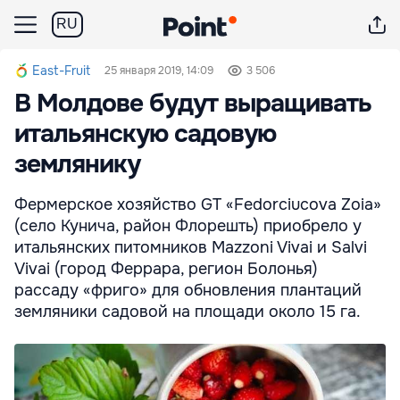
RU
East-Fruit
25 января 2019, 14:09
3 506
В Молдове будут выращивать
итальянскую садовую
землянику
Фермерское хозяйство GT «Fedorciucova Zoia»
(село Кунича, район Флорешть) приобрело у
итальянских питомников Mazzoni Vivai и Salvi
Vivai (город Феррара, регион Болонья)
рассаду «фриго» для обновления плантаций
земляники садовой на площади около 15 га.