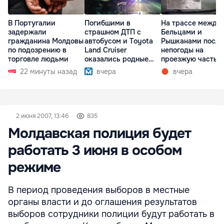
В Португалии
Погибшими в
На трассе между
задержали
страшном ДТП с
Бельцами и
гражданина Молдовы
автобусом и Toyota
Рышканами после
по подозрению в
Land Cruiser
непогоды на
торговле людьми
оказались родные
проезжую часть
братья
упали деревья
22 минуты назад
вчера
вчера
2 июня 2007, 13:46
835
Молдавская полиция будет
работать 3 июня в особом
режиме
В период проведения выборов в местные
органы власти и до оглашения результатов
выборов сотрудники полиции будут работать в