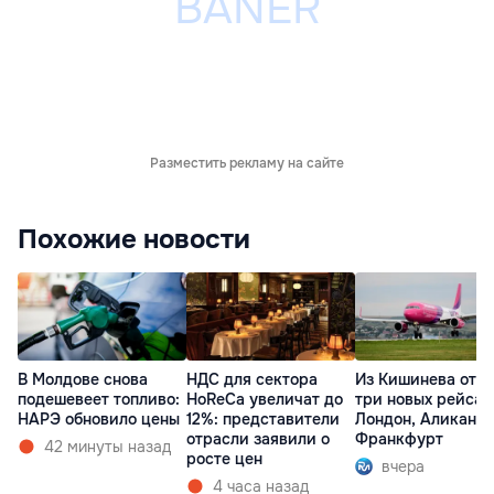
Разместить рекламу на сайте
Похожие новости
В Молдове снова
НДС для сектора
Из Кишинева отк
подешевеет топливо:
HoReCa увеличат до
три новых рейса 
НАРЭ обновило цены
12%: представители
Лондон, Аликанте
отрасли заявили о
Франкфурт
42 минуты назад
росте цен
вчера
4 часа назад