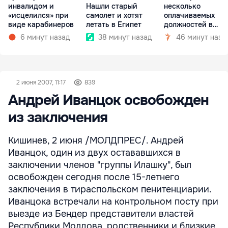
инвалидом и
Нашли старый
несколько
«исцелился» при
самолет и хотят
оплачиваемых
виде карабинеров
летать в Египет
должностей в
госкомпаниях
6 минут назад
38 минут назад
46 минут наза
2 июня 2007, 11:17
839
Андрей Иванцок освобожден
из заключения
Кишинев, 2 июня /МОЛДПРЕС/. Андрей
Иванцок, один из двух остававшихся в
заключении членов "группы Илашку", был
освобожден сегодня после 15-летнего
заключения в тираспольском пенитенциарии.
Иванцока встречали на контрольном посту при
выезде из Бендер представители властей
Республики Молдова, родственники и близкие,