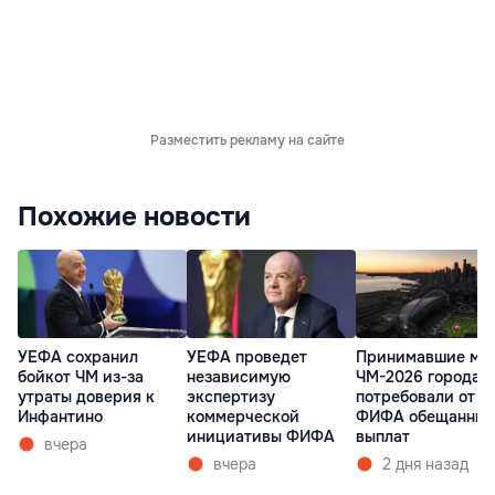
Разместить рекламу на сайте
Похожие новости
УЕФА сохранил
УЕФА проведет
Принимавшие ма
бойкот ЧМ из-за
независимую
ЧМ-2026 города 
утраты доверия к
экспертизу
потребовали от
Инфантино
коммерческой
ФИФА обещанных
инициативы ФИФА
выплат
вчера
вчера
2 дня назад