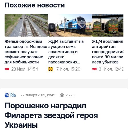
Похожие новости
Железнодорожный
ЖДМ выставит на
ЖДМ возглавила
транспорт в Молдове
аукцион семь
антирейтинг
сможет получать
локомотивов и
госпредприятий:
софинансирование
десятки
почти 90 миллио
для мобильности
пассажирских
леев убытков
вагонов
23 Июл. 14:54
17 Июл. 15:20
31 Июл. 12:42
Ria
22 января 2019, 19:45
2 273
Порошенко наградил
Филарета звездой героя
Украины