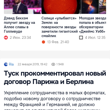
Дэвид Бекхэм
Солнце «улыбается»
Молодая звезда
получит звезду на
Земле: на
попала в объекти
Аллее славы в
поверхности звезды
обсерватории
Голливуде
заметили гигантский
«Джеймс Уэбб»
смайлик
2 Июн. 23:34
4 Июл. 12:35
13 Фев. 21:40
Ria
22 января 2019, 19:42
1 948
Туск прокомментировал новый
договор Парижа и Берлина
Укрепление сотрудничества в малых форматах,
подобно новому договору о сотрудничестве
между Францией и Германией, не должно