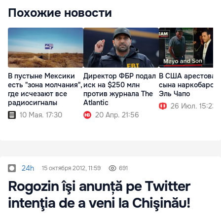
Похожие новости
В пустыне Мексики
Директор ФБР подал
В США арестовал
есть "зона молчания",
иск на $250 млн
сына наркобарон
где исчезают все
против журнала The
Эль Чапо
радиосигналы
Atlantic
26 Июл. 15:23
10 Мая. 17:30
20 Апр. 21:56
24h
15 октября 2012, 11:59
691
Rogozin îşi anunță pe Twitter
intenţia de a veni la Chişinău!