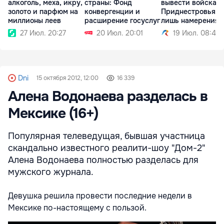
алкоголь, меха, икру,
страны: Фонд
вывести войска и
золото и парфюм на
конвергенции и
Приднестровья: 
миллионы леев
расширение госуслуг
лишь намерения
27 Июл. 20:27
20 Июл. 20:01
19 Июл. 08:49
Dni
15 октября 2012, 12:00
16 339
Алена Водонаева разделась в
Мексике (16+)
Популярная телеведущая, бывшая участница
скандально известного реалити-шоу "Дом-2"
Алена Водонаева полностью разделась для
мужского журнала.
Девушка решила провести последние недели в
Мексике по-настоящему с пользой.