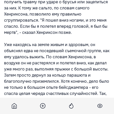
получить травму при ударе о брусья или зацепиться
за них. К тому же сальто, по словам самого
Хенриксона, позволило ему правильно
сгруппироваться. "Я пошел вниз ногами, и это меня
спасло. Если бы я полетел вперед головой, я был бы
мертв", - сказал Хенриксон позже.
Уже находясь на земле живым и здоровым, он
объяснял едва не поседевшей съемочной группе, как
ему удалось выжить. По словам Хенриксона, в
воздухе он не растерялся и полетел вниз, как делал
уже много раз, выполняя прыжки с большой высоты.
Затем просто дернул за кольцо парашюта и
благополучно приземлился. Хотя конечно, дело было
не только в большом опыте бейсджампера - его
спасла целая череда счастливых случайностей. Так,
турник сорвался в пропасть, когда Хенриксон
находился на самой высокой точке своей
траектории, он не зацепился за спортсмена и не