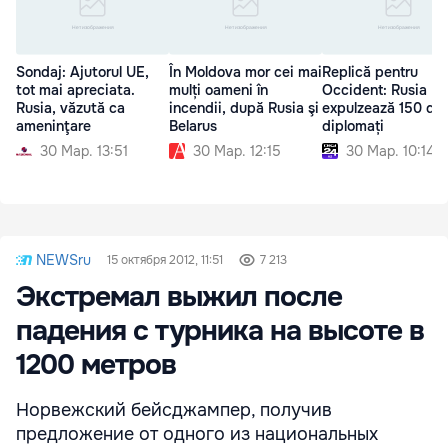
Sondaj: Ajutorul UE,
În Moldova mor cei mai
Replică pentru
tot mai apreciata.
mulți oameni în
Occident: Rusia
Rusia, văzută ca
incendii, după Rusia şi
expulzează 150 de
ameninţare
Belarus
diplomați
30 Мар. 13:51
30 Мар. 12:15
30 Мар. 10:14
NEWSru
15 октября 2012, 11:51
7 213
Экстремал выжил после
падения с турника на высоте в
1200 метров
Норвежский бейсджампер, получив
предложение от одного из национальных