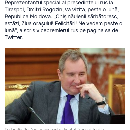
Reprezentantul special al președintelui rus la
Tiraspol, Dmitri Rogozin, va vizita, peste o lună,
Republica Moldova. „Chişinăuienii sărbătoresc,
astăzi, Ziua orașului! Felicitări! Ne vedem peste o
lună”, a scris vicepremierul rus pe pagina sa de
Twitter.
Federaţia Rusă va recunoaşte dreptul Transnistriei la