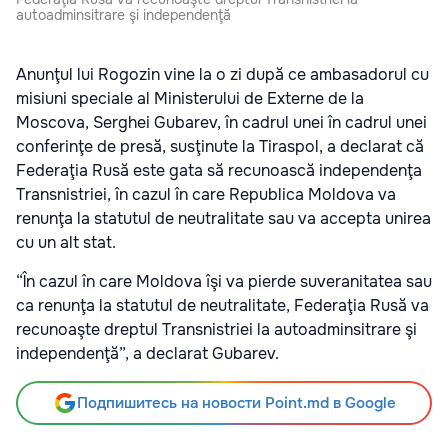
autoadminsitrare şi independenţă
Anunţul lui Rogozin vine la o zi după ce ambasadorul cu
misiuni speciale al Ministerului de Externe de la
Moscova, Serghei Gubarev, în cadrul unei în cadrul unei
conferinţe de presă, susţinute la Tiraspol, a declarat că
Federaţia Rusă este gata să recunoască independenţa
Transnistriei, în cazul în care Republica Moldova va
renunţa la statutul de neutralitate sau va accepta unirea
cu un alt stat.
“În cazul în care Moldova îşi va pierde suveranitatea sau
ca renunţa la statutul de neutralitate, Federaţia Rusă va
recunoaşte dreptul Transnistriei la autoadminsitrare şi
independenţă”, a declarat Gubarev.
Подпишитесь на новости Point.md в Google