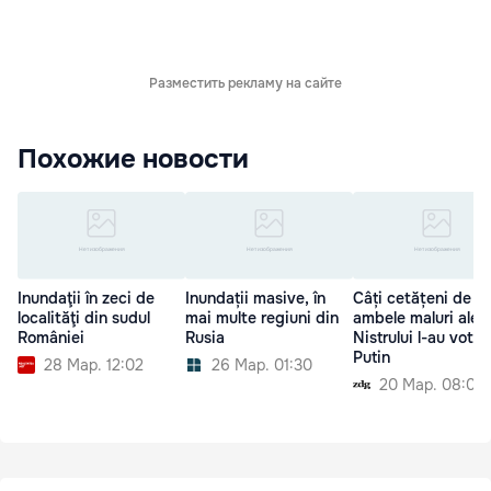
Разместить рекламу на сайте
Похожие новости
Inundaţii în zeci de
Inundații masive, în
Câți cetățeni de p
localităţi din sudul
mai multe regiuni din
ambele maluri ale
României
Rusia
Nistrului l-au votat
Putin
28 Мар. 12:02
26 Мар. 01:30
20 Мар. 08:00