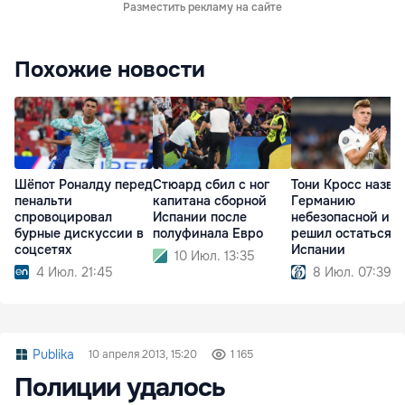
Разместить рекламу на сайте
Похожие новости
Шёпот Роналду перед
Стюард сбил с ног
Тони Кросс назва
пенальти
капитана сборной
Германию
спровоцировал
Испании после
небезопасной и
бурные дискуссии в
полуфинала Евро
решил остаться в
соцсетях
Испании
10 Июл. 13:35
4 Июл. 21:45
8 Июл. 07:39
Publika
10 апреля 2013, 15:20
1 165
Полиции удалось