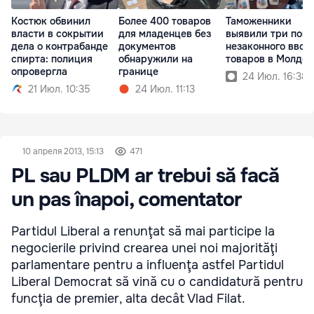
Костюк обвинил
Более 400 товаров
Таможенники
власти в сокрытии
для младенцев без
выявили три поп
дела о контрабанде
документов
незаконного ввоз
спирта: полиция
обнаружили на
товаров в Молдов
опровергла
границе
24 Июл. 16:38
21 Июл. 10:35
24 Июл. 11:13
10 апреля 2013, 15:13
471
PL sau PLDM ar trebui să facă
un pas înapoi, comentator
Partidul Liberal a renunţat să mai participe la
negocierile privind crearea unei noi majorităţi
parlamentare pentru a influenţa astfel Partidul
Liberal Democrat să vină cu o candidatură pentru
funcţia de premier, alta decât Vlad Filat.