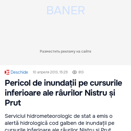
Разместить рекламу на сайте
Deschide
10 апреля 2013, 15:29
813
Pericol de inundații pe cursurile
inferioare ale râurilor Nistru și
Prut
Serviciul hidrometeorologic de stat a emis o
alertă hidrologică cod galben de inundații pe
cursurile inferioare ale râurilor Nistru și Prut.