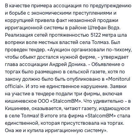
В качестве примера ассоциация по предупреждению
и борьбе с экономическими преступлениями и
коррупцией привела факт незаконной продажи
ирригационной системы в районе Штефан Водэ.
Реализация сетей протяженностью 5122 метра шла
вопреки воле местных властей села Толмаз. Был
проведен тендер. «Аукцион организовали по-тихому,
чтобы объект достался нужной фирме, - утверждает
глава ассоциации Андрей Доника. - Объявление о
торгах было размещено в сельской газете, хотя по
закону должно было быть опубликовано в «Monitorul
official». И это не единственное нарушение. Заявки
на участие в тендере подали три фирмы, включая
кишиневское ООО «StalcomBM». Что удивительно - в
Кишиневе, оказывается, читают газету, издающуюся
в селе Толмаз! В итоге эта фирма «StalcomBM» стала
единственной, которая присутствовала на торгах.
Она же и купила ирригационную систему».