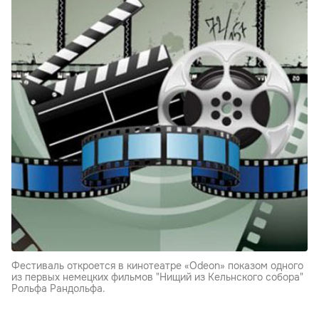
Фестиваль откроется в кинотеатре «Odeon» показом одного
из первых немецких фильмов "Нищий из Кельнского собора"
Рольфа Рандольфа.