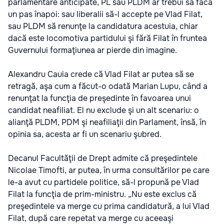
parlamentare anticipate, PL sau PLDM ar trebui să facă
un pas înapoi: sau liberalii să-l accepte pe Vlad Filat,
sau PLDM să renunţe la candidatura acestuia, chiar
dacă este locomotiva partidului şi fără Filat în fruntea
Guvernului formaţiunea ar pierde din imagine.
Alexandru Cauia crede că Vlad Filat ar putea să se
retragă, aşa cum a făcut-o odată Marian Lupu, când a
renunţat la funcţia de preşedinte în favoarea unui
candidat neafiliat. El nu exclude şi un alt scenariu: o
alianţă PLDM, PDM şi neafiliaţii din Parlament, însă, în
opinia sa, acesta ar fi un scenariu şubred.
Decanul Facultăţii de Drept admite că preşedintele
Nicolae Timofti, ar putea, în urma consultărilor pe care
le-a avut cu partidele politice, să-l propună pe Vlad
Filat la funcţia de prim-ministru. „Nu este exclus că
preşedintele va merge cu prima candidatură, a lui Vlad
Filat, după care repetat va merge cu aceeaşi