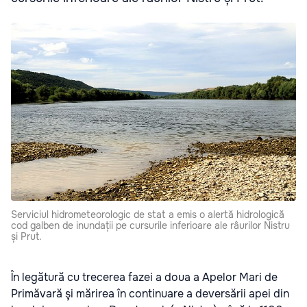
Serviciul hidrometeorologic de stat a emis o alertă hidrologică
cod galben de inundații pe cursurile inferioare ale râurilor Nistru
și Prut.
În legătură cu trecerea fazei a doua a Apelor Mari de
Primăvară şi mărirea în continuare a deversării apei din