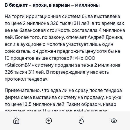
В бюджет – крохи, в карман – миллионы
На торги ирригационная система была выставлена
по цене 2 миллиона 326 тысяч 311 лей, в то время как
ее как балансовая стоимость составляла 4 миллиона
лей. Более того, по закону, отмечает Андрей Доника,
если в аукционе с молотка участвует лишь один
соискатель, он должен предложить цену хотя бы на
10 процентов выше стартовой: «Но ООО
«StalcomBM» систему продали за те же 2 миллиона
326 тысяч 311 лей. В подтверждение у нас есть
протокол тендера».
Примечательно, что едва ли не сразу после тендера
фирма сама выставила систему на продажу, но уже
по цене 13,5 миллиона лей. Таким образом, навар
составил свыше 11 миллионов лей! «Учитывая
недавнее интервью лидера ЛП Михая Гимпу, в
котором он говорил, что в Молдове размер отката