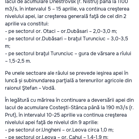
lacul de acumulare Dnestrovsk (r. Nistru) până la 1100
m3/s, în intervalul 5 – 15 aprilie, va continua creşterea
nivelului apei, iar creşterea generală faţă de cel din 2
aprilie va constitui:
- pe sectorul or. Otaci – or.Dubăsari – 2,0-3,0 m;
- pe sectorul or.Dubăsari – braţul Turunciuc – 3,0-3,5
m;
- pe sectorul braţul Turunciuc – gura de vărsare a rîului
– 1,5-2,5 m.
Pe unele sectoare ale râului se prevede ieşirea apei în
luncă și subinundarea parţială a terenurilor agricole din
raionul Ştefan – Vodă.
În legătură cu mărirea în continuare a deversării apei din
lacul de acumulare Costeşti-Stânca până la 190 m3/s (r.
Prut), în intervalul 10-25 aprilie va continua creşterea
nivelului apei faţă de nivelul din 9 aprilie:
- pe sectorul or.Ungheni – or.Leova circa 1,0 m;
- pe sectorul or.Leova – or. Cahul – 1,4-1,9 m;