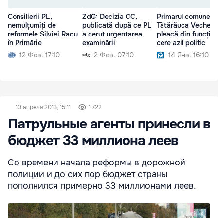
Consilierii PL,
ZdG: Decizia CC,
Primarul comunei
nemulțumiți de
publicată după ce PL
Tătărăuca Veche
reformele Silviei Radu
a cerut urgentarea
pleacă din funcție 
în Primărie
examinării
cere azil politic
12 Фев. 17:10
2 Фев. 07:10
14 Янв. 16:10
10 апреля 2013, 15:11
1 722
Патрульные агенты принесли в
бюджет 33 миллиона леев
Со времени начала реформы в дорожной
полиции и до сих пор бюджет страны
пополнился примерно 33 миллионами леев.