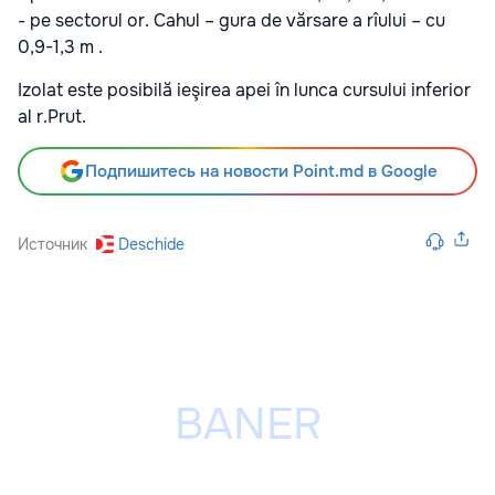
- pe sectorul or. Cahul – gura de vărsare a rîului – cu
0,9-1,3 m .
Izolat este posibilă ieşirea apei în lunca cursului inferior
al r.Prut.
Подпишитесь на новости Point.md в Google
Источник
Deschide