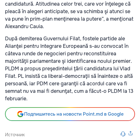
candidatură. Atitudinea celor trei, care vor înţelege că
pleacă în alegeri anticipate, se va schimba şi atunci se
va pune în prim-plan menţinerea la putere”, a menţionat
Alexandru Cauia.
După demiterea Guvernului Filat, fostele partide ale
Alianţei pentru Integrare Europeană s-au convocat în
câteva runde de negocieri pentru reconstituirea
majorităţii parlamentare şi identificarea noului premier.
PLDM a propus preşedintelui ţării candidatura lui Vlad
Filat. PL insistă ca liberal-democraţii să înainteze o altă
persoană, iar PDM cere garanţii că acordul care va fi
semnat nu va mai fi denunţat, cum a făcut-o PLDM la 13
februarie.
Подпишитесь на новости Point.md в Google
Источник